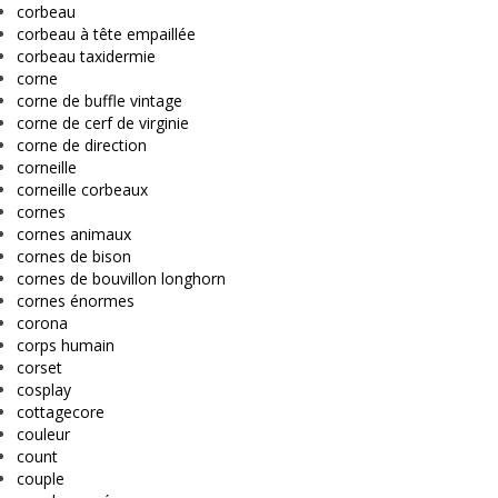
corbeau
corbeau à tête empaillée
corbeau taxidermie
corne
corne de buffle vintage
corne de cerf de virginie
corne de direction
corneille
corneille corbeaux
cornes
cornes animaux
cornes de bison
cornes de bouvillon longhorn
cornes énormes
corona
corps humain
corset
cosplay
cottagecore
couleur
count
couple