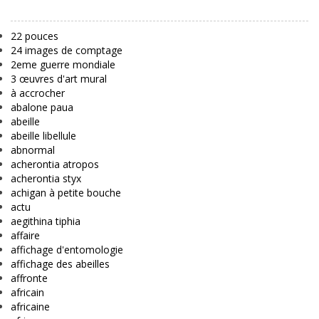
22 pouces
24 images de comptage
2eme guerre mondiale
3 œuvres d'art mural
à accrocher
abalone paua
abeille
abeille libellule
abnormal
acherontia atropos
acherontia styx
achigan à petite bouche
actu
aegithina tiphia
affaire
affichage d'entomologie
affichage des abeilles
affronte
africain
africaine