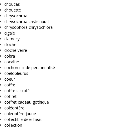
choucas
chouette
chrysochroa
chrysochroa castelnaudii
chrysophora chrysochlora
cigale
clamecy
cloche
cloche verre
cobra
cocaïne
cochon d'inde personnalisé
coelopleurus
coeur
coffre
coffre sculpté
coffret
coffret cadeau gothique
coléoptère
coléoptère jaune
collectible deer head
collection