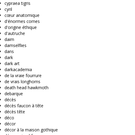
cypraea tigris
cyril
cœur anatomique
d'énormes cornes
d'origine éthique
d'autruche
daim
damselflies
dans
dark
dark art
darkacademia
de la vraie fourrure
de vrais longhorns
death head hawkmoth
debarque
décès
décès faucon à tête
décès tête
déco
décor
décor à la maison gothique