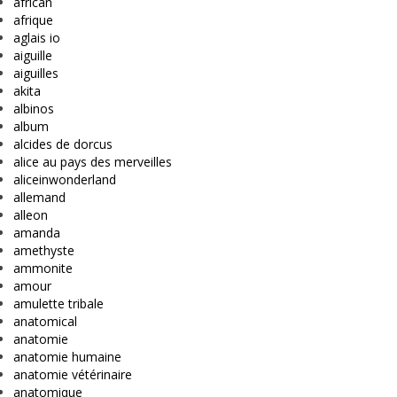
african
afrique
aglais io
aiguille
aiguilles
akita
albinos
album
alcides de dorcus
alice au pays des merveilles
aliceinwonderland
allemand
alleon
amanda
amethyste
ammonite
amour
amulette tribale
anatomical
anatomie
anatomie humaine
anatomie vétérinaire
anatomique