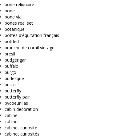
boîte reliquaire
bone
bone vial
bones real set
botanique
bottes d'équitation français
bottled
branche de corail vintage
bresil
budgerigar
buffalo
burgo
burlesque
buste
butterfly
butterfly pair
bycoeurlilas
cabin decoration
cabine
cabinet
cabinet curiosité
cabinet curiosités