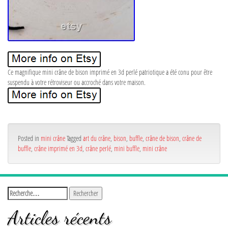
Ce magnifique mini crâne de bison imprimé en 3d perlé patriotique a été conu pour être
suspendu à votre rétroviseur ou accroché dans votre maison.
Posted in
mini crâne
Tagged
art du crâne
,
bison
,
buffle
,
crâne de bison
,
crâne de
buffle
,
crâne imprimé en 3d
,
crâne perlé
,
mini buffle
,
mini crâne
Articles récents