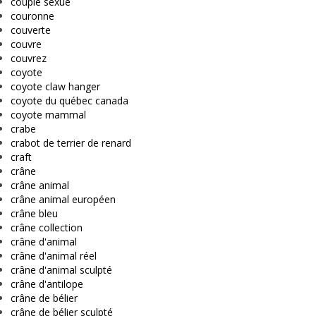
couple sexué
couronne
couverte
couvre
couvrez
coyote
coyote claw hanger
coyote du québec canada
coyote mammal
crabe
crabot de terrier de renard
craft
crâne
crâne animal
crâne animal européen
crâne bleu
crâne collection
crâne d'animal
crâne d'animal réel
crâne d'animal sculpté
crâne d'antilope
crâne de bélier
crâne de bélier sculpté