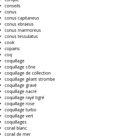
conseils
conus
conus capitaneus
conus ebraeus
conus marmoreus
conus tessulatus
cook
copains
coq
coquillage
coquillage cône
coquillage de collection
coquillage géant strombe
coquillage gravé
coquillage nacré
coquillage rayé tigré
coquillage rose
coquillage turbo
coquillage vert
coquillages
corail blanc
corail de mer