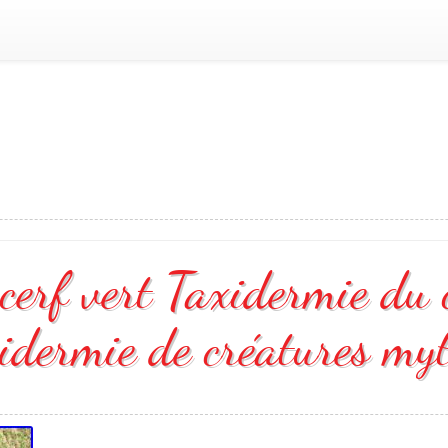
cerf vert Taxidermie du 
xidermie de créatures my