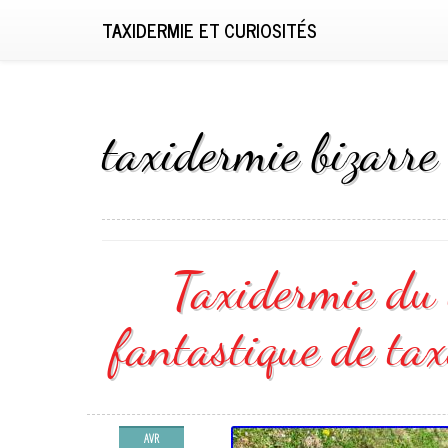
TAXIDERMIE ET CURIOSITÉS
taxidermie bizarre
Taxidermie du 
fantastique de ta
AVR