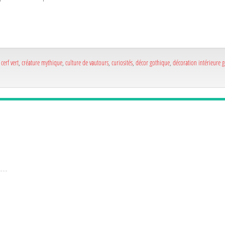
,
cerf vert
,
créature mythique
,
culture de vautours
,
curiosités
,
décor gothique
,
décoration intérieure 