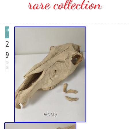
rare collection
JUI
L
2
9
20
26