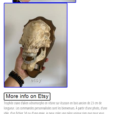
Trophée crane d’alien xénomorphe en résine sur écusson en bois ancien de 23 cm de
longueur. Les commandes personnalisées sont les bienvenues. À partir d’une photo, d’une
idée, d’un fichier 3d ou d’une envie, je peux créer une pièce unique rien que pour vous.