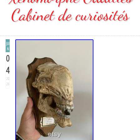
Cabinet de curiosités
JUI
N
0
4
20
26