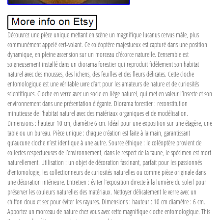
Découvrez une pièce unique mettant en scène un magnifique lucanus cervus mâle, plus
communément appelé cerf-volant. Ce coléoptère majestueux est capturé dans une position
dynamique, en pleine ascension sur un morceau d’écorce naturelle. L’ensemble est
soigneusement installé dans un diorama forestier qui reproduit fidèlement son habitat
naturel avec des mousses, des lichens, des feuilles et des fleurs délicates. Cette cloche
entomologique est une véritable uvre d’art pour les amateurs de nature et de curiosités
scientifiques. Cloche en verre avec un socle en liège naturel, qui met en valeur l’insecte et son
environnement dans une présentation élégante. Diorama forestier : reconstitution
minutieuse de l’habitat naturel avec des matériaux organiques et de modélisation.
Dimensions : hauteur 10 cm, diamètre 6 cm. Idéal pour une exposition sur une étagère, une
table ou un bureau. Pièce unique : chaque création est faite à la main, garantissant
qu’aucune cloche n’est identique à une autre. Source éthique : le coléoptère provient de
collectes respectueuses de l’environnement, dans le respect de la faune, le spécimen est mort
naturellement. Utilisation : un objet de décoration fascinant, parfait pour les passionnés
d’entomologie, les collectionneurs de curiosités naturelles ou comme pièce originale dans
une décoration intérieure. Entretien : éviter l’exposition directe à la lumière du soleil pour
préserver les couleurs naturelles des matériaux. Nettoyer délicatement le verre avec un
chiffon doux et sec pour éviter les rayures. Dimensions : hauteur : 10 cm diamètre : 6 cm.
Apportez un morceau de nature chez vous avec cette magnifique cloche entomologique. This