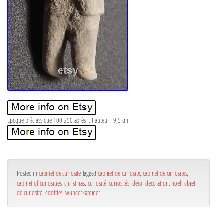
Epoque préclassique 100-250 après j. Hauteur : 9,5 cm.
Posted in
cabinet de curiosité
Tagged
cabinet de curiosité
,
cabinet de curiosités
,
cabinet of curiosities
,
christmas
,
curiosité
,
curiosités
,
déco
,
decoration
,
noël
,
objet
de curiosité
,
oddities
,
wunderkammer