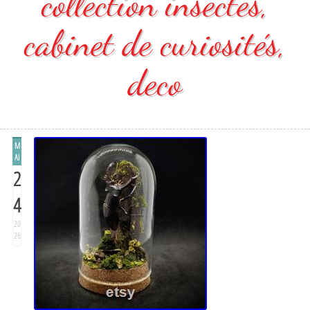
collection insectes,
cabinet de curiosités,
deco
M
AI
2
4
20
26