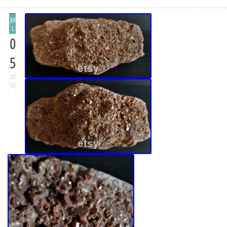
JUI
L
0
5
20
26