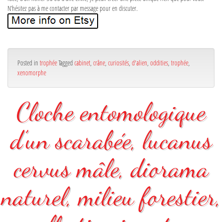
N’hésitez pas à me contacter par message pour en discuter.
Posted in
trophée
Tagged
cabinet
,
crâne
,
curiosités
,
d'alien
,
oddities
,
trophée
,
xenomorphe
Cloche entomologique
d’un scarabée, lucanus
cervus mâle, diorama
naturel, milieu forestier,