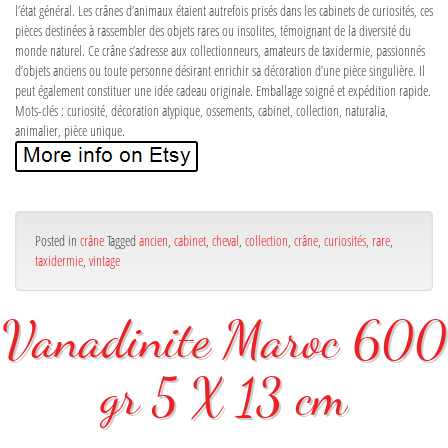
l’état général. Les crânes d’animaux étaient autrefois prisés dans les cabinets de curiosités, ces
pièces destinées à rassembler des objets rares ou insolites, témoignant de la diversité du
monde naturel. Ce crâne s’adresse aux collectionneurs, amateurs de taxidermie, passionnés
d’objets anciens ou toute personne désirant enrichir sa décoration d’une pièce singulière. Il
peut également constituer une idée cadeau originale. Emballage soigné et expédition rapide.
Mots-clés : curiosité, décoration atypique, ossements, cabinet, collection, naturalia,
animalier, pièce unique.
Posted in
crâne
Tagged
ancien
,
cabinet
,
cheval
,
collection
,
crâne
,
curiosités
,
rare
,
taxidermie
,
vintage
Vanadinite Maroc 600
gr 5 X 13 cm