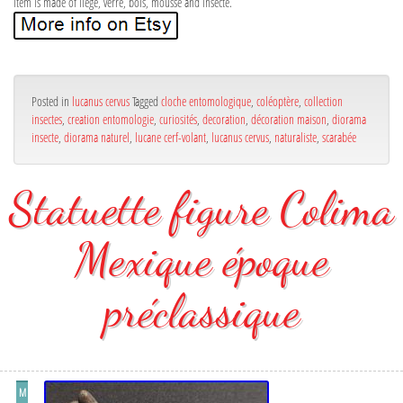
item is made of liege, verre, bois, mousse and insecte.
Posted in
lucanus cervus
Tagged
cloche entomologique
,
coléoptère
,
collection
insectes
,
creation entomologie
,
curiosités
,
decoration
,
décoration maison
,
diorama
insecte
,
diorama naturel
,
lucane cerf-volant
,
lucanus cervus
,
naturaliste
,
scarabée
Statuette figure Colima
Mexique époque
préclassique
M