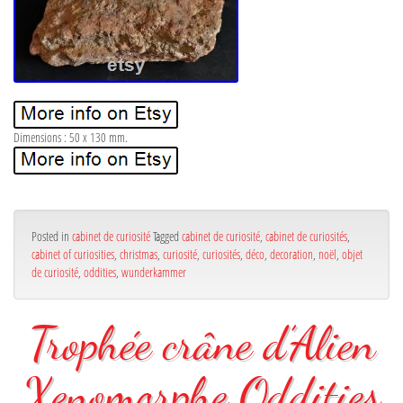
Dimensions : 50 x 130 mm.
Posted in
cabinet de curiosité
Tagged
cabinet de curiosité
,
cabinet de curiosités
,
cabinet of curiosities
,
christmas
,
curiosité
,
curiosités
,
déco
,
decoration
,
noël
,
objet
de curiosité
,
oddities
,
wunderkammer
Trophée crâne d’Alien
Xenomorphe Oddities