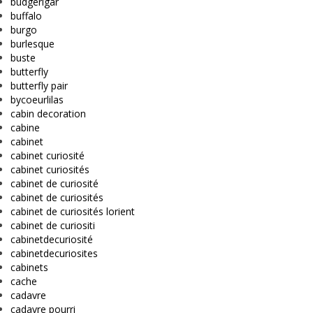
budgerigar
buffalo
burgo
burlesque
buste
butterfly
butterfly pair
bycoeurlilas
cabin decoration
cabine
cabinet
cabinet curiosité
cabinet curiosités
cabinet de curiosité
cabinet de curiosités
cabinet de curiosités lorient
cabinet de curiositi
cabinetdecuriosité
cabinetdecuriosites
cabinets
cache
cadavre
cadavre pourri