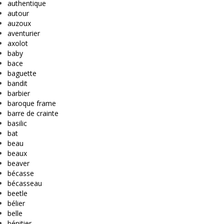
authentique
autour
auzoux
aventurier
axolot
baby
bace
baguette
bandit
barbier
baroque frame
barre de crainte
basilic
bat
beau
beaux
beaver
bécasse
bécasseau
beetle
bélier
belle
bénitier