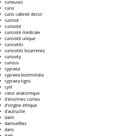
curieuses
curio
curio cabinet decor
curiosit
curiosité
curiosité médicale
curiosité unique
curiosités
curiosités bizarreries
curiosity
curious
cypraea
cypraea bistrinotata
cypraea tigris
cyril
cœur anatomique
d'énormes cornes
d'origine éthique
d'autruche
daim
damselflies
dans
dark