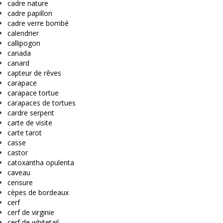
cadre nature
cadre papillon
cadre verre bombé
calendrier
callipogon
canada
canard
capteur de rêves
carapace
carapace tortue
carapaces de tortues
cardre serpent
carte de visite
carte tarot
casse
castor
catoxantha opulenta
caveau
censure
cèpes de bordeaux
cerf
cerf de virginie
cerf de whitetail