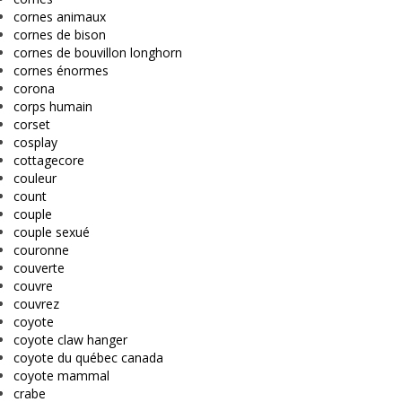
cornes animaux
cornes de bison
cornes de bouvillon longhorn
cornes énormes
corona
corps humain
corset
cosplay
cottagecore
couleur
count
couple
couple sexué
couronne
couverte
couvre
couvrez
coyote
coyote claw hanger
coyote du québec canada
coyote mammal
crabe