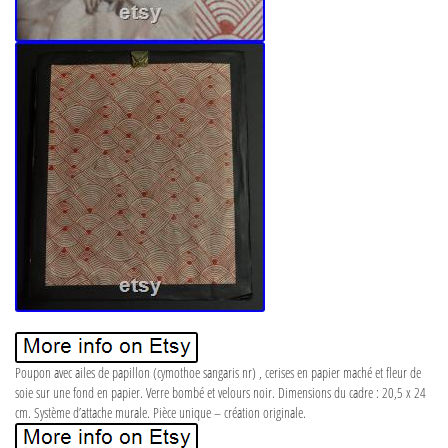
Poupon avec ailes de papillon (cymothoe sangaris nr) , cerises en papier maché et fleur de
soie sur une fond en papier. Verre bombé et velours noir. Dimensions du cadre : 20,5 x 24
cm. Système d’attache murale. Pièce unique – création originale.