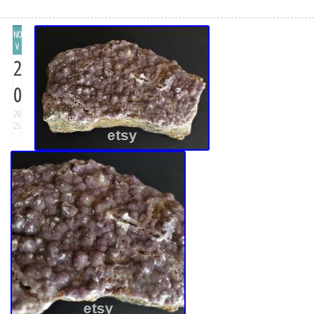
NO
V
2
0
20
25