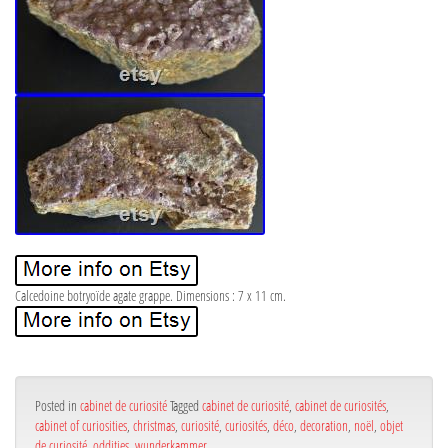
Calcedoine botryoïde agate grappe. Dimensions : 7 x 11 cm.
Posted in
cabinet de curiosité
Tagged
cabinet de curiosité
,
cabinet de curiosités
,
cabinet of curiosities
,
christmas
,
curiosité
,
curiosités
,
déco
,
decoration
,
noël
,
objet
de curiosité
,
oddities
,
wunderkammer