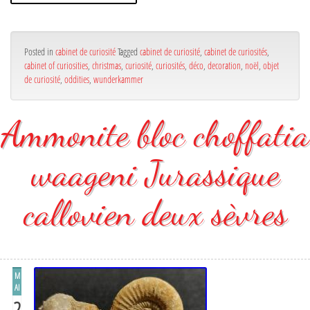
Posted in
cabinet de curiosité
Tagged
cabinet de curiosité
,
cabinet de curiosités
,
cabinet of curiosities
,
christmas
,
curiosité
,
curiosités
,
déco
,
decoration
,
noël
,
objet
de curiosité
,
oddities
,
wunderkammer
Ammonite bloc choffatia
waageni Jurassique
callovien deux sèvres
M
AI
2