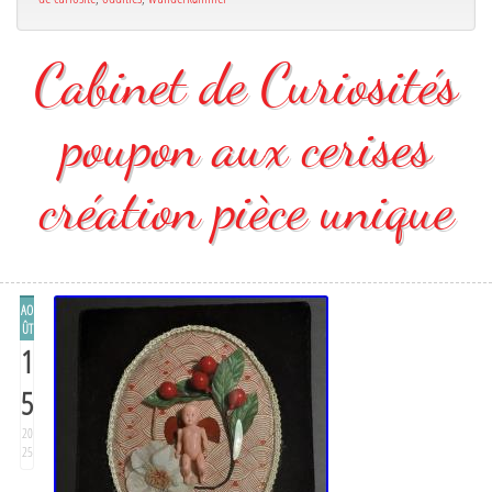
Cabinet de Curiosités
poupon aux cerises
création pièce unique
AO
ÛT
1
5
20
25