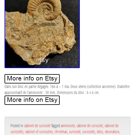
Dans son bloc en partie dégagée. 166 à – 1 ma. Deux sèvres (collection ancienne). Diamètre
approximatif de l’ammonite : 30 mm. Dimensions du bloc : 6 x 6 cm.
Posted in
cabinet de curiosité
Tagged
ammonite
,
cabinet de curiosité
,
cabinet de
curiosités
,
cabinet of curiosities
,
christmas
,
curiosité
,
curiosités
,
déco
,
decoration
,