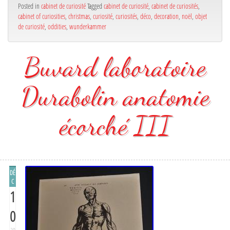
Posted in
cabinet de curiosité
Tagged
cabinet de curiosité
,
cabinet de curiosités
,
cabinet of curiosities
,
christmas
,
curiosité
,
curiosités
,
déco
,
decoration
,
noël
,
objet
de curiosité
,
oddities
,
wunderkammer
Buvard laboratoire
Durabolin anatomie
écorché III
DÉ
C
1
0