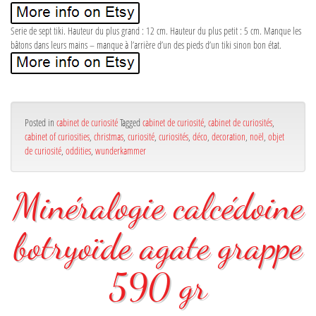
Serie de sept tiki. Hauteur du plus grand : 12 cm. Hauteur du plus petit : 5 cm. Manque les
bâtons dans leurs mains – manque à l’arrière d’un des pieds d’un tiki sinon bon état.
Posted in
cabinet de curiosité
Tagged
cabinet de curiosité
,
cabinet de curiosités
,
cabinet of curiosities
,
christmas
,
curiosité
,
curiosités
,
déco
,
decoration
,
noël
,
objet
de curiosité
,
oddities
,
wunderkammer
Minéralogie calcédoine
botryoïde agate grappe
590 gr