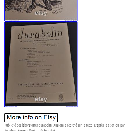
Publicité des laboratoires durabolin. Anatomie écorché sur le recto. D’après le titien ou jean
de calcar. Aucun défaut – très bon état.