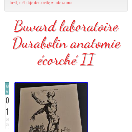
fossil
,
noël
,
objet de curiosité
,
wunderkammer
Buvard laboratoire
Durabolin anatomie
écorché II
M
AI
0
1
20
25