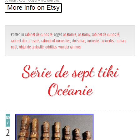
Posted in
cabinet de curiosité
Tagged
anatomie
,
anatomy
,
cabinet de curiosité
,
cabinet de curiosités
,
cabinet of curiosities
,
christmas
,
curiosité
,
curiosités
,
human
,
noël
,
objet de curiosité
,
oddities
,
wunderkammer
Série de sept tiki
Océanie
NO
V
2