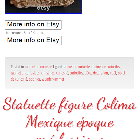
Dimensions : 50 x 130 mm.
Posted in
cabinet de curiosité
Tagged
cabinet de curiosité
,
cabinet de curiosités
,
cabinet of curiosities
,
christmas
,
curiosité
,
curiosités
,
déco
,
decoration
,
noël
,
objet
de curiosité
,
oddities
,
wunderkammer
Statuette figure Colima
Mexique époque
préclassique