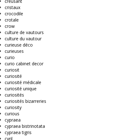
creusant
cristaux
crocodile
crotale
crow
culture de vautours
culture du vautour
curieuse déco
curieuses
curio
curio cabinet decor
curiosit
curiosité
curiosité médicale
curiosité unique
curiosités
curiosités bizarreries
curiosity
curious
cypraea
cypraea bistrinotata
cypraea tigris
cyril