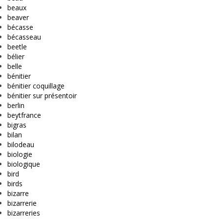
beaux
beaver
bécasse
bécasseau
beetle
bélier
belle
bénitier
bénitier coquillage
bénitier sur présentoir
berlin
beytfrance
bigras
bilan
bilodeau
biologie
biologique
bird
birds
bizarre
bizarrerie
bizarreries