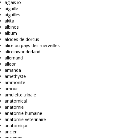
aglais io
aiguille
aiguilles
akita
albinos
album
alcides de dorcus
alice au pays des merveilles
aliceinwonderland
allemand
alleon
amanda
amethyste
ammonite
amour
amulette tribale
anatomical
anatomie
anatomie humaine
anatomie vétérinaire
anatomique
ancien
ancienne