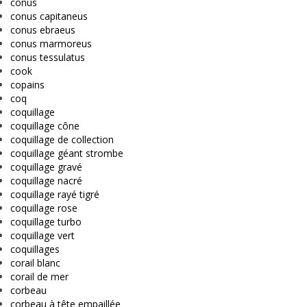
conus
conus capitaneus
conus ebraeus
conus marmoreus
conus tessulatus
cook
copains
coq
coquillage
coquillage cône
coquillage de collection
coquillage géant strombe
coquillage gravé
coquillage nacré
coquillage rayé tigré
coquillage rose
coquillage turbo
coquillage vert
coquillages
corail blanc
corail de mer
corbeau
corbeau à tête empaillée