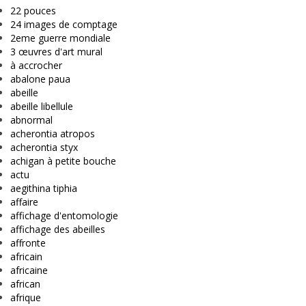
22 pouces
24 images de comptage
2eme guerre mondiale
3 œuvres d'art mural
à accrocher
abalone paua
abeille
abeille libellule
abnormal
acherontia atropos
acherontia styx
achigan à petite bouche
actu
aegithina tiphia
affaire
affichage d'entomologie
affichage des abeilles
affronte
africain
africaine
african
afrique