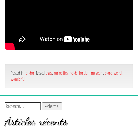
Posted in
london
Tagged
crazy
,
curiosities
,
holds
,
london
,
museum
,
store
,
weird
,
wonderful
Articles récents