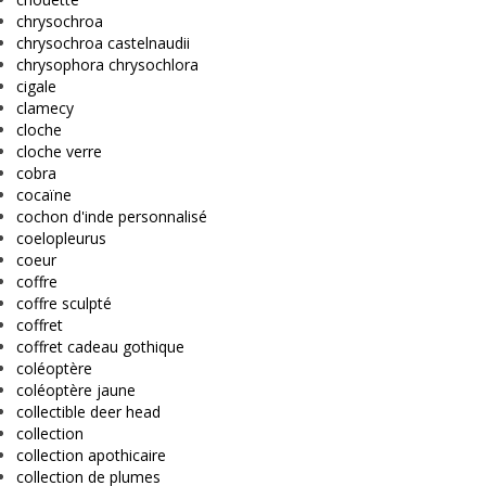
chrysochroa
chrysochroa castelnaudii
chrysophora chrysochlora
cigale
clamecy
cloche
cloche verre
cobra
cocaïne
cochon d'inde personnalisé
coelopleurus
coeur
coffre
coffre sculpté
coffret
coffret cadeau gothique
coléoptère
coléoptère jaune
collectible deer head
collection
collection apothicaire
collection de plumes