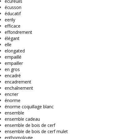
écureuils
écusson
éducatif
eerily
efficace
effondrement
élégant
elle
elongated
empaillé
empailler
en gros
encadré
encadrement
enchaînement
encrier
énorme
énorme coquillage blanc
ensemble
ensemble cadeau
ensemble de bois de cerf
ensemble de bois de cerf mulet
enthomologie