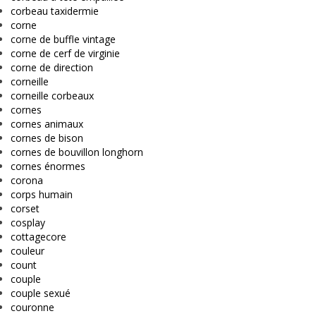
corbeau taxidermie
corne
corne de buffle vintage
corne de cerf de virginie
corne de direction
corneille
corneille corbeaux
cornes
cornes animaux
cornes de bison
cornes de bouvillon longhorn
cornes énormes
corona
corps humain
corset
cosplay
cottagecore
couleur
count
couple
couple sexué
couronne