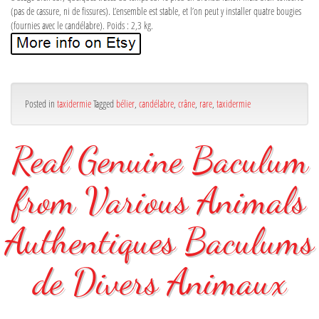
(pas de cassure, ni de fissures). L’ensemble est stable, et l’on peut y installer quatre bougies
(fournies avec le candélabre). Poids : 2,3 kg.
Posted in
taxidermie
Tagged
bélier
,
candélabre
,
crâne
,
rare
,
taxidermie
Real Genuine Baculum
from Various Animals
Authentiques Baculums
de Divers Animaux