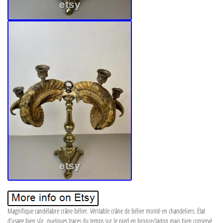
Magnifique candélabre crâne bélier. Véritable crâne de bélier monté en chandeliers. État
d’usage bien sûr, quelques traces du temps sur le pied en bronze/laiton mais bien conservé