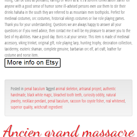
anyone with a good sense of humor some ill-advised persons even use them to stir their
drinks hahaha in the south they are referred to as mountain men toothpicks. Perfect for
medieval costumes, orc costumes, historical vikings costumes or live role playing games.
Thank you for your understanding. Questions we are always happy to answer all your
questions or if you need advice, then contact me it will be my pleasure to answer you to the
best of my abilities. Have a good day. Boris is at your service. This item is made of medieval
accessory, viking trinket, original gift, role playing larp, hunting trophy, decoration collection,
taxidermy, esoteric shaman, complete genuine, barbarian orc elf, art craft, leather fur
costume and norse item.
Posted in
penal baculum
Tagged
animal skeleton
,
artisanal project
,
authentic
handmade
,
black white magic
,
bleached tooth teeth
,
curiosity oddity
,
natural
jewelry
,
necklace pendant
,
penal baculum
,
raccoon fox coyote fisher
,
real whitened
,
superior quality
,
witchcraft ingredient
Ancien grand massacre