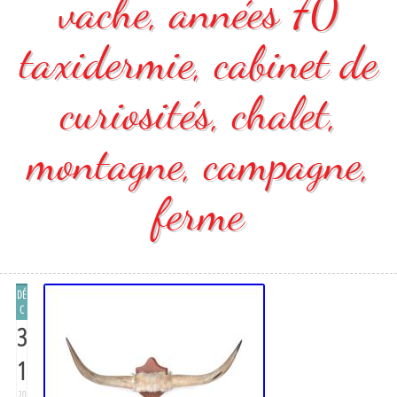
vache, années 70
taxidermie, cabinet de
curiosités, chalet,
montagne, campagne,
ferme
DÉ
C
3
1
20