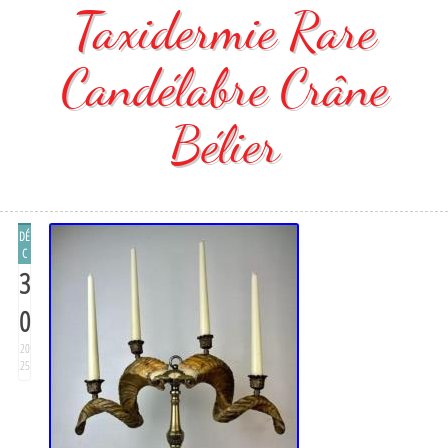
Taxidermie Rare
Candélabre Crâne
Bélier
DÉ
C
3
0
20
25