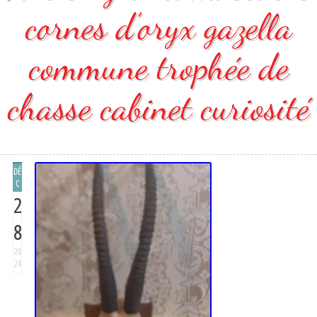
cornes d’oryx gazella
commune trophée de
chasse cabinet curiosité
DÉ
C
2
8
20
24