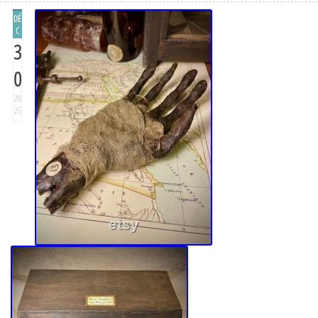
DÉ
C
3
0
20
25