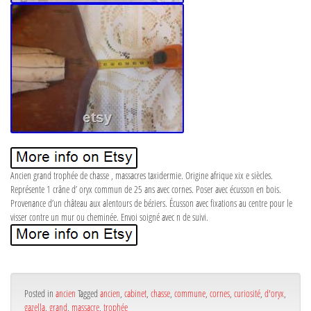
Ancien grand trophée de chasse , massacres taxidermie. Origine afrique xix e siècles.
Représente 1 crâne d’ oryx commun de 25 ans avec cornes. Poser avec écusson en bois.
Provenance d’un château aux alentours de béziers. Écusson avec fixations au centre pour le
visser contre un mur ou cheminée. Envoi soigné avec n de suivi.
Posted in
ancien
Tagged
ancien
,
cabinet
,
chasse
,
commune
,
cornes
,
curiosité
,
d'oryx
,
gazella
,
grand
,
massacre
,
trophée