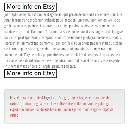
Jolir réplique de main momifiée d’égypte antique présentée dans une ancienne vitrine. Elle
serait le fruit d’une expédition archéologique lancée en juin 1903, non loin de la ville de
gizeh. La main est patinée et recouverte au milieu par des bandes de tissus imitant les
bandelette de lin de l’antiquité. Création réalisée en matériaux divers (argile, fil de fer, gaze,
bois,). On peut apercevoir une reproduction d’une ancienne photographie de felix bonfils,
représentant un marchand de momie. Felix bonfils était un photographe franais du xixème
siècle connu pour ses tirages et documentations photographiques du moyen-orient,
notamment de l’égypte, o il a pu prendre de superbes clichés de vestiges et de scènes de vie.
Très belle pièce de collection et de vitrine, idéal pour tout cabinet de curiosité se respecte.
This item is made of bois, or, argile, peinture and gaze.
Posted in
cadeau original
Tagged
archéologie
,
bijoux bague en or
,
cabinet de
curiosité
,
cadeau original
,
cemetary
,
coffre eglise
,
collection skull
,
egyptology
,
expédition science
,
handmade fait main
,
indiana jones
,
momie égypte
,
objet de
vitrine