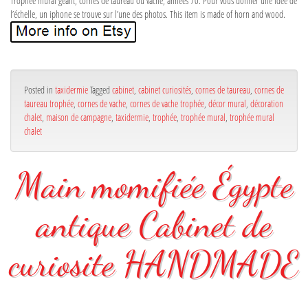
Trophée mural géant, cornes de taureau ou vache, années 70. Pour vous donner une idée de
l’échelle, un iphone se trouve sur l’une des photos. This item is made of horn and wood.
Posted in
taxidermie
Tagged
cabinet
,
cabinet curiosités
,
cornes de taureau
,
cornes de
taureau trophée
,
cornes de vache
,
cornes de vache trophée
,
décor mural
,
décoration
chalet
,
maison de campagne
,
taxidermie
,
trophée
,
trophée mural
,
trophée mural
chalet
Main momifiée Égypte
antique Cabinet de
curiosite HANDMADE