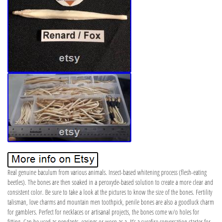
Real genuine baculum from various animals. Insect-based whitening process (flesh-eating
beetles). The bones are then soaked in a peroxyde-based solution to create a more clear and
consistent color. Be sure to take a look at the pictures to know the size of the bones. Fertility
talisman, love charms and mountain men toothpick, penile bones are also a goodluck charm
for gamblers. Perfect for necklaces or artisanal projects, the bones come w/o holes for
fitting. Can be used as pendants, earings or worn as a. It’s a surefire conversation starter for