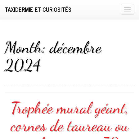
TAXIDERMIE ET CURIOSITÉS
T
o
g
g
l
Month:
décembre
e
n
2024
a
v
i
g
a
Trophée mural géant,
t
i
o
cornes de taureau ou
n