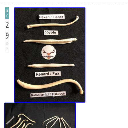
DÉ
C
2
9
20
24