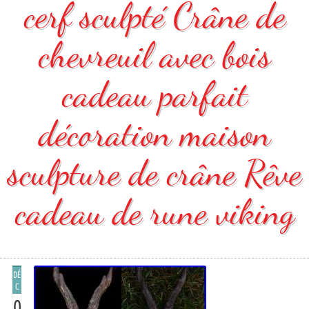
cerf sculpté Crâne de
chevreuil avec bois
cadeau parfait
décoration maison
sculpture de crâne Rêve
cadeau de rune viking
DÉ
C
0