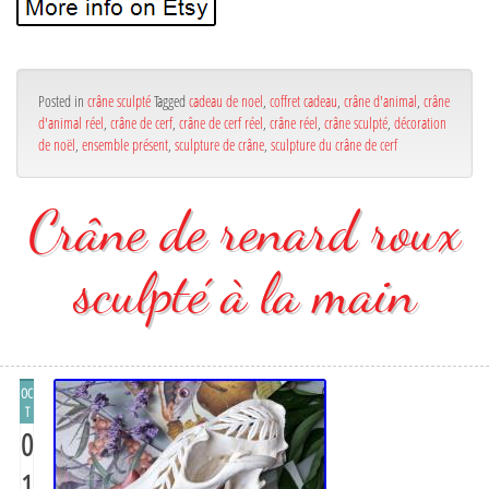
Posted in
crâne sculpté
Tagged
cadeau de noel
,
coffret cadeau
,
crâne d'animal
,
crâne
d'animal réel
,
crâne de cerf
,
crâne de cerf réel
,
crâne réel
,
crâne sculpté
,
décoration
de noël
,
ensemble présent
,
sculpture de crâne
,
sculpture du crâne de cerf
Crâne de renard roux
sculpté à la main
OC
T
0
1