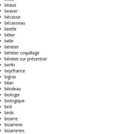
beaux
beaver
bécasse
bécasseau
beetle
bélier
belle
bénitier
bénitier coquillage
bénitier sur présentoir
berlin
beytfrance
bigras
bilan
bilodeau
biologie
biologique
bird
birds
bizarre
bizarrerie
bizarreries