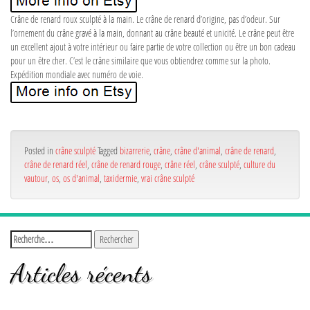
Crâne de renard roux sculpté à la main. Le crâne de renard d’origine, pas d’odeur. Sur
l’ornement du crâne gravé à la main, donnant au crâne beauté et unicité. Le crâne peut être
un excellent ajout à votre intérieur ou faire partie de votre collection ou être un bon cadeau
pour un être cher. C’est le crâne similaire que vous obtiendrez comme sur la photo.
Expédition mondiale avec numéro de voie.
Posted in
crâne sculpté
Tagged
bizarrerie
,
crâne
,
crâne d'animal
,
crâne de renard
,
crâne de renard réel
,
crâne de renard rouge
,
crâne réel
,
crâne sculpté
,
culture du
vautour
,
os
,
os d'animal
,
taxidermie
,
vrai crâne sculpté
Articles récents