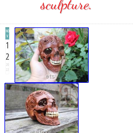
sculpture.
NO
V
1
2
20
22