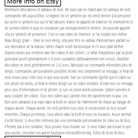
Meilleures décorations et cadeaux de noël. Ne soyez pas en retard avec les cadeaux de noël,
commandez dès aujourd’hui. Le vegvisir est un symbole qui est censé donner à la personne
qui porte le symbole (ou qui le fait tatouer) d’avoir la capacité de traverser les intempéries et
de survivre même si vous ne connaissez pas nécessairement le chemin. On pourrait appeler
cela un symbole de protection. C’est un vrai crâne de chevreuil. Je l’ai sculpté moi-même.
Beau design gravé – rêvez la rune viking, cela peut être un cadeau d’anniversaire parfait ou
une décoration de la maison. Merci d’avoir visité ma boutique et s’il vous plaît vérifier
d’autres ventes aux enchères avec des crânes et des colliers. Le délai d’expédition par la poste
polonaise prend généralement 5-8 jours ouvrables (dédouanement non inclus). J’expédie
des crânes en stock généralement en 2-4 jours, fabriqués sur commande nécessitent plus de
temps. Commandes personnalisées possibles écrivez-moi simplement un message, je ferai de
mon mieux pour créer tout ce que vous voulez. Fait sur commande signifie que le crâne sur
une photo est vendu, je ferai le même design sur un crâne similaire. Écrivez-moi un message
pour plus d’informations et de photos. Je suis un jeune artiste polonais. J’adore peindre et
aussi sculpter des crânes. Tous mes crânes que j’achète chez des taxidermistes locaux. Les
bois sont ramassés à la main dans la forêt en raison de l’événement de chasse au hangar de
chaque année. Chaque année, les cerfs perdent leurs bois et construisent un tout nouvel
ensemble. Chaque printemps, nous allons dans la forêt et nous les trouvons. Aucun animal
n’a été blessé. Si vous êtes intéressé par une commande personnalisée de crâne ou de bois,
n’hésitez pas à me contacter. Vous pouvez nous trouver sur. Si vous n’avez pas trouvé ce que
vous voulez, consultez nos autres boutiques echoesofforest etsy. Échos de la vie de bois.