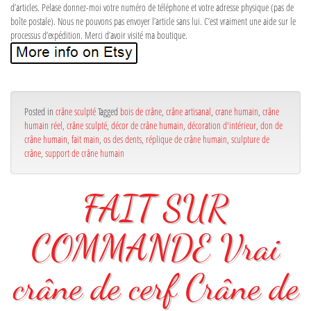
d’articles. Pelase donnez-moi votre numéro de téléphone et votre adresse physique (pas de
boîte postale). Nous ne pouvons pas envoyer l’article sans lui. C’est vraiment une aide sur le
processus d’expédition. Merci d’avoir visité ma boutique.
Posted in
crâne sculpté
Tagged
bois de crâne
,
crâne artisanal
,
crane humain
,
crâne
humain réel
,
crâne sculpté
,
décor de crâne humain
,
décoration d'intérieur
,
don de
crâne humain
,
fait main
,
os des dents
,
réplique de crâne humain
,
sculpture de
crâne
,
support de crâne humain
FAIT SUR
COMMANDE Vrai
crâne de cerf Crâne de