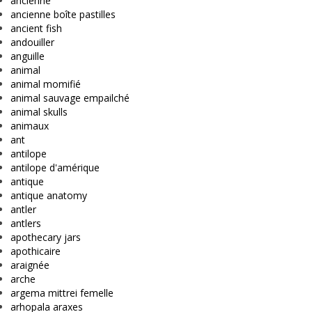
ancienne
ancienne boîte pastilles
ancient fish
andouiller
anguille
animal
animal momifié
animal sauvage empailché
animal skulls
animaux
ant
antilope
antilope d'amérique
antique
antique anatomy
antler
antlers
apothecary jars
apothicaire
araignée
arche
argema mittrei femelle
arhopala araxes