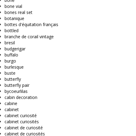
bone
bone vial
bones real set
botanique
bottes d'équitation français
bottled
branche de corail vintage
bresil
budgerigar
buffalo
burgo
burlesque
buste
butterfly
butterfly pair
bycoeurlilas
cabin decoration
cabine
cabinet
cabinet curiosité
cabinet curiosités
cabinet de curiosité
cabinet de curiosités