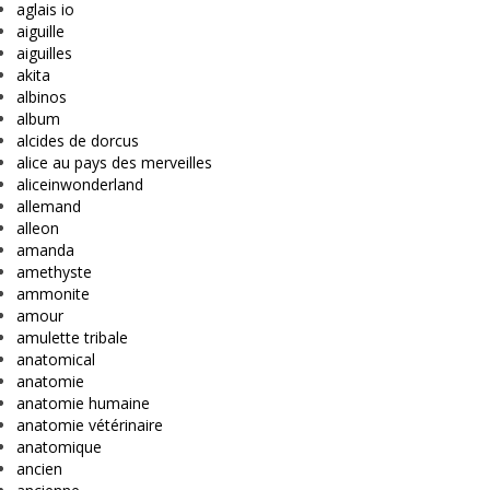
aglais io
aiguille
aiguilles
akita
albinos
album
alcides de dorcus
alice au pays des merveilles
aliceinwonderland
allemand
alleon
amanda
amethyste
ammonite
amour
amulette tribale
anatomical
anatomie
anatomie humaine
anatomie vétérinaire
anatomique
ancien