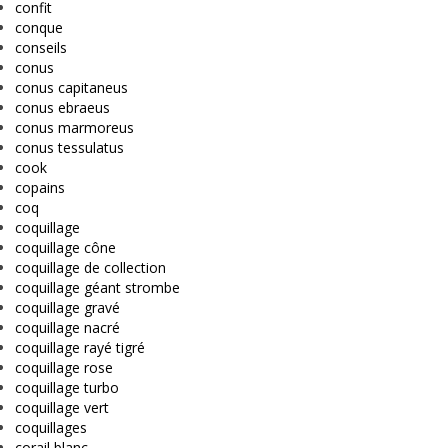
confit
conque
conseils
conus
conus capitaneus
conus ebraeus
conus marmoreus
conus tessulatus
cook
copains
coq
coquillage
coquillage cône
coquillage de collection
coquillage géant strombe
coquillage gravé
coquillage nacré
coquillage rayé tigré
coquillage rose
coquillage turbo
coquillage vert
coquillages
corail blanc