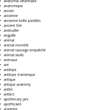
anatomie vétérinaire
anatomique
ancien
ancienne
ancienne boîte pastilles
ancient fish
andouiller
anguille
animal
animal momifié
animal sauvage empailché
animal skulls
animaux
ant
antilope
antilope d'amérique
antique
antique anatomy
antler
antlers
apothecary jars
apothicaire
araignée