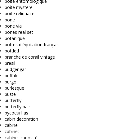
boîte entomologique
boîte mystère
boîte reliquaire
bone
bone vial
bones real set
botanique
bottes d'équitation français
bottled
branche de corail vintage
bresil
budgerigar
buffalo
burgo
burlesque
buste
butterfly
butterfly pair
bycoeurlilas
cabin decoration
cabine
cabinet
cabinet curiosité