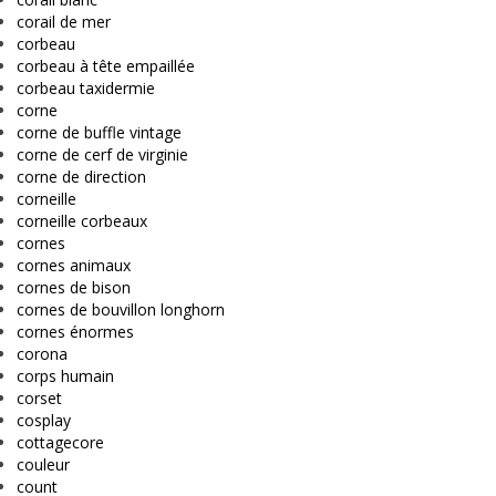
corail de mer
corbeau
corbeau à tête empaillée
corbeau taxidermie
corne
corne de buffle vintage
corne de cerf de virginie
corne de direction
corneille
corneille corbeaux
cornes
cornes animaux
cornes de bison
cornes de bouvillon longhorn
cornes énormes
corona
corps humain
corset
cosplay
cottagecore
couleur
count