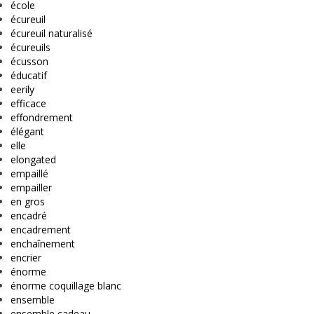
école
écureuil
écureuil naturalisé
écureuils
écusson
éducatif
eerily
efficace
effondrement
élégant
elle
elongated
empaillé
empailler
en gros
encadré
encadrement
enchaînement
encrier
énorme
énorme coquillage blanc
ensemble
ensemble cadeau