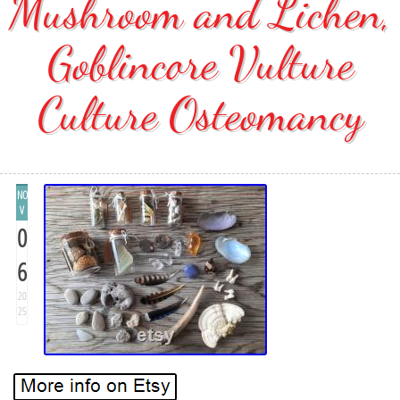
Mushroom and Lichen,
Goblincore Vulture
Culture Osteomancy
NO
V
0
6
20
25