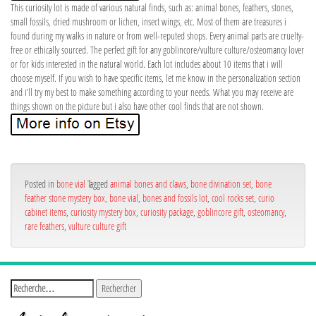
This curiosity lot is made of various natural finds, such as: animal bones, feathers, stones,
small fossils, dried mushroom or lichen, insect wings, etc. Most of them are treasures i
found during my walks in nature or from well-reputed shops. Every animal parts are cruelty-
free or ethically sourced. The perfect gift for any goblincore/vulture culture/osteomancy lover
or for kids interested in the natural world. Each lot includes about 10 items that i will
choose myself. If you wish to have specific items, let me know in the personalization section
and i’ll try my best to make something according to your needs. What you may receive are
things shown on the picture but i also have other cool finds that are not shown.
Posted in
bone vial
Tagged
animal bones and claws
,
bone divination set
,
bone
feather stone mystery box
,
bone vial
,
bones and fossils lot
,
cool rocks set
,
curio
cabinet items
,
curiosity mystery box
,
curiosity package
,
goblincore gift
,
osteomancy
,
rare feathers
,
vulture culture gift