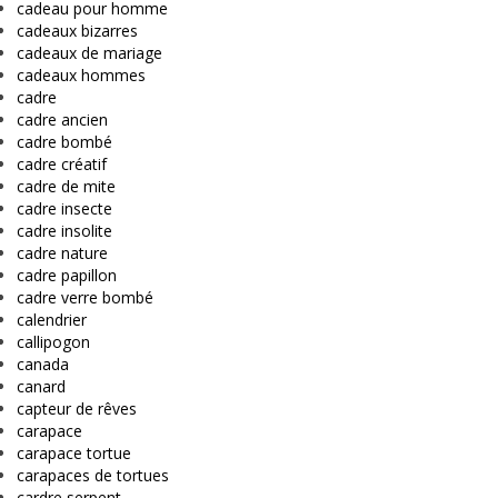
cadeau pour homme
cadeaux bizarres
cadeaux de mariage
cadeaux hommes
cadre
cadre ancien
cadre bombé
cadre créatif
cadre de mite
cadre insecte
cadre insolite
cadre nature
cadre papillon
cadre verre bombé
calendrier
callipogon
canada
canard
capteur de rêves
carapace
carapace tortue
carapaces de tortues
cardre serpent