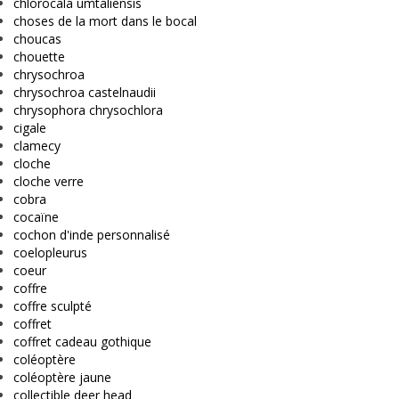
chlorocala umtaliensis
choses de la mort dans le bocal
choucas
chouette
chrysochroa
chrysochroa castelnaudii
chrysophora chrysochlora
cigale
clamecy
cloche
cloche verre
cobra
cocaïne
cochon d'inde personnalisé
coelopleurus
coeur
coffre
coffre sculpté
coffret
coffret cadeau gothique
coléoptère
coléoptère jaune
collectible deer head