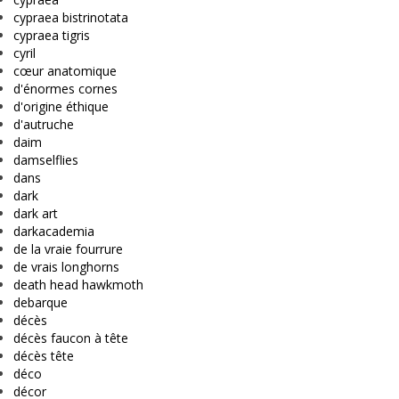
cypraea bistrinotata
cypraea tigris
cyril
cœur anatomique
d'énormes cornes
d'origine éthique
d'autruche
daim
damselflies
dans
dark
dark art
darkacademia
de la vraie fourrure
de vrais longhorns
death head hawkmoth
debarque
décès
décès faucon à tête
décès tête
déco
décor