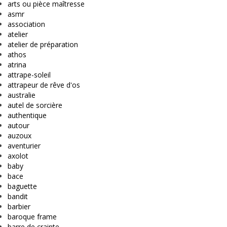
arts ou pièce maîtresse
asmr
association
atelier
atelier de préparation
athos
atrina
attrape-soleil
attrapeur de rêve d'os
australie
autel de sorcière
authentique
autour
auzoux
aventurier
axolot
baby
bace
baguette
bandit
barbier
baroque frame
barre de crainte