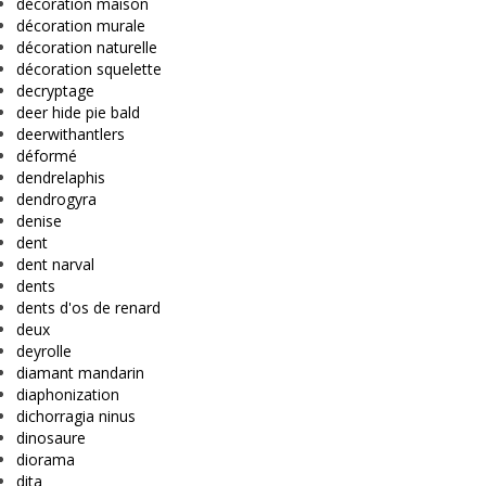
décoration maison
décoration murale
décoration naturelle
décoration squelette
decryptage
deer hide pie bald
deerwithantlers
déformé
dendrelaphis
dendrogyra
denise
dent
dent narval
dents
dents d'os de renard
deux
deyrolle
diamant mandarin
diaphonization
dichorragia ninus
dinosaure
diorama
dita