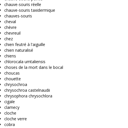
chauve-souris réelle
chauve-souris taxidermique
chauves-souris
cheval
chèvre
chevreuil
chez
chien feutré à l'aiguille
chien naturalisé
chiens
chlorocala umtaliensis
choses de la mort dans le bocal
choucas
chouette
chrysochroa
chrysochroa castelnaudii
chrysophora chrysochlora
cigale
clamecy
cloche
cloche verre
cobra