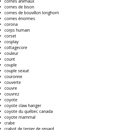
cornes animaux
cornes de bison
cornes de bouvillon longhorn
cornes énormes
corona
corps humain
corset
cosplay
cottagecore
couleur
count
couple
couple sexué
couronne
couverte
couvre
couvrez
coyote
coyote claw hanger
coyote du québec canada
coyote mammal
crabe
crabot de terrier de renard