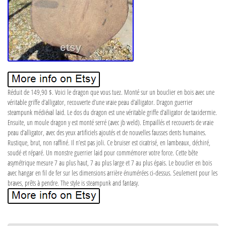
Réduit de 149,90 $. Voici le dragon que vous tuez. Monté sur un bouclier en bois avec une
véritable griffe d’alligator, recouverte d’une vraie peau d’alligator. Dragon guerrier
steampunk médiéval laid. Le dos du dragon est une véritable griffe d’alligator de taxidermie.
Ensuite, un moule dragon y est monté serré (avec jb weld). Empaillés et recouverts de vraie
peau d’alligator, avec des yeux artificiels ajoutés et de nouvelles fausses dents humaines.
Rustique, brut, non raffiné. Il n’est pas joli. Ce bruiser est cicatrisé, en lambeaux, déchiré,
soudé et réparé. Un monstre guerrier laid pour commémorer votre force. Cette bête
asymétrique mesure 7 au plus haut, 7 au plus large et 7 au plus épais. Le bouclier en bois
avec hangar en fil de fer sur les dimensions arrière énumérées ci-dessus. Seulement pour les
braves, prêts à pendre. The style is steampunk and fantasy.