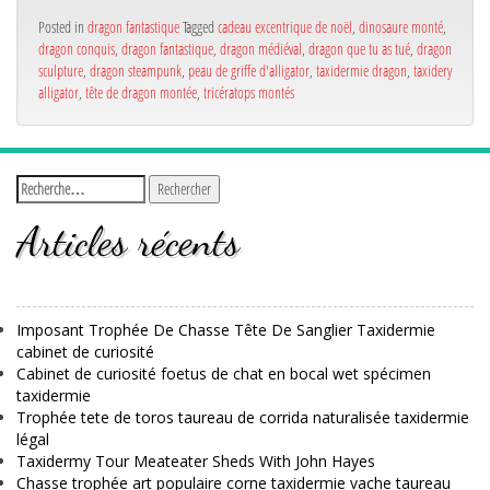
Posted in
dragon fantastique
Tagged
cadeau excentrique de noël
,
dinosaure monté
,
dragon conquis
,
dragon fantastique
,
dragon médiéval
,
dragon que tu as tué
,
dragon
sculpture
,
dragon steampunk
,
peau de griffe d'alligator
,
taxidermie dragon
,
taxidery
alligator
,
tête de dragon montée
,
tricératops montés
Articles récents
Imposant Trophée De Chasse Tête De Sanglier Taxidermie
cabinet de curiosité
Cabinet de curiosité foetus de chat en bocal wet spécimen
taxidermie
Trophée tete de toros taureau de corrida naturalisée taxidermie
légal
Taxidermy Tour Meateater Sheds With John Hayes
Chasse trophée art populaire corne taxidermie vache taureau