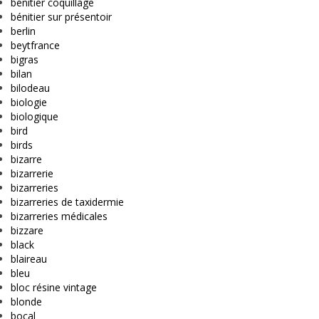
bénitier coquillage
bénitier sur présentoir
berlin
beytfrance
bigras
bilan
bilodeau
biologie
biologique
bird
birds
bizarre
bizarrerie
bizarreries
bizarreries de taxidermie
bizarreries médicales
bizzare
black
blaireau
bleu
bloc résine vintage
blonde
bocal