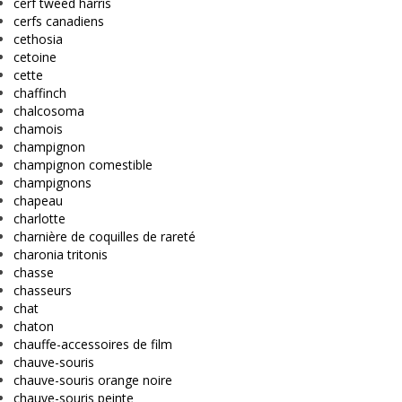
cerf tweed harris
cerfs canadiens
cethosia
cetoine
cette
chaffinch
chalcosoma
chamois
champignon
champignon comestible
champignons
chapeau
charlotte
charnière de coquilles de rareté
charonia tritonis
chasse
chasseurs
chat
chaton
chauffe-accessoires de film
chauve-souris
chauve-souris orange noire
chauve-souris peinte