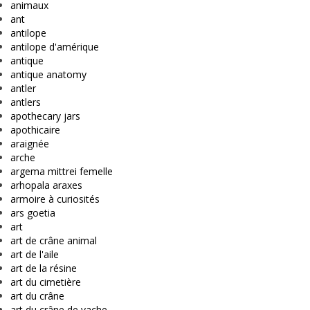
animaux
ant
antilope
antilope d'amérique
antique
antique anatomy
antler
antlers
apothecary jars
apothicaire
araignée
arche
argema mittrei femelle
arhopala araxes
armoire à curiosités
ars goetia
art
art de crâne animal
art de l'aile
art de la résine
art du cimetière
art du crâne
art du crâne de vache