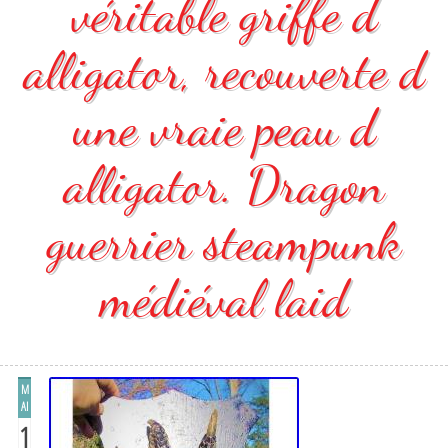
véritable griffe d
alligator, recouverte d
une vraie peau d
alligator. Dragon
guerrier steampunk
médiéval laid
M
AI
1