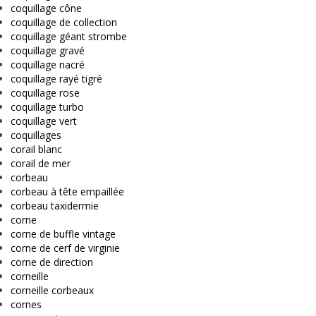
coquillage cône
coquillage de collection
coquillage géant strombe
coquillage gravé
coquillage nacré
coquillage rayé tigré
coquillage rose
coquillage turbo
coquillage vert
coquillages
corail blanc
corail de mer
corbeau
corbeau à tête empaillée
corbeau taxidermie
corne
corne de buffle vintage
corne de cerf de virginie
corne de direction
corneille
corneille corbeaux
cornes