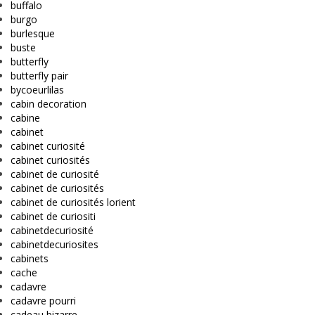
buffalo
burgo
burlesque
buste
butterfly
butterfly pair
bycoeurlilas
cabin decoration
cabine
cabinet
cabinet curiosité
cabinet curiosités
cabinet de curiosité
cabinet de curiosités
cabinet de curiosités lorient
cabinet de curiositi
cabinetdecuriosité
cabinetdecuriosites
cabinets
cache
cadavre
cadavre pourri
cadeau bizarre