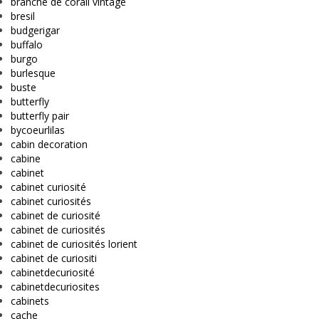
branche de corail vintage
bresil
budgerigar
buffalo
burgo
burlesque
buste
butterfly
butterfly pair
bycoeurlilas
cabin decoration
cabine
cabinet
cabinet curiosité
cabinet curiosités
cabinet de curiosité
cabinet de curiosités
cabinet de curiosités lorient
cabinet de curiositi
cabinetdecuriosité
cabinetdecuriosites
cabinets
cache