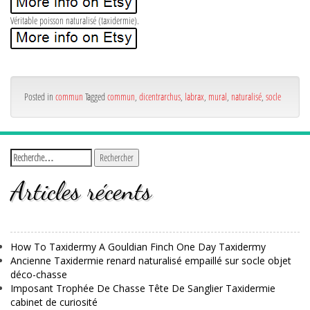
Véritable poisson naturalisé (taxidermie).
Posted in
commun
Tagged
commun
,
dicentrarchus
,
labrax
,
mural
,
naturalisé
,
socle
Articles récents
How To Taxidermy A Gouldian Finch One Day Taxidermy
Ancienne Taxidermie renard naturalisé empaillé sur socle objet
déco-chasse
Imposant Trophée De Chasse Tête De Sanglier Taxidermie
cabinet de curiosité