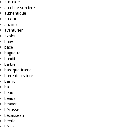
australie
autel de sorcière
authentique
autour
auzoux
aventurier
axolot
baby
bace
baguette
bandit
barbier
baroque frame
barre de crainte
basilic
bat
beau
beaux
beaver
bécasse
bécasseau
beetle
bélier