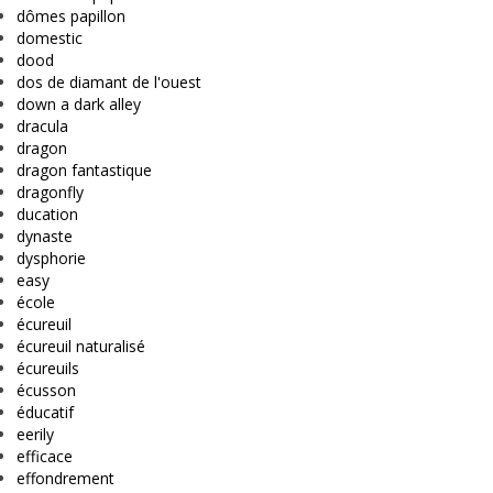
dômes papillon
domestic
dood
dos de diamant de l'ouest
down a dark alley
dracula
dragon
dragon fantastique
dragonfly
ducation
dynaste
dysphorie
easy
école
écureuil
écureuil naturalisé
écureuils
écusson
éducatif
eerily
efficace
effondrement