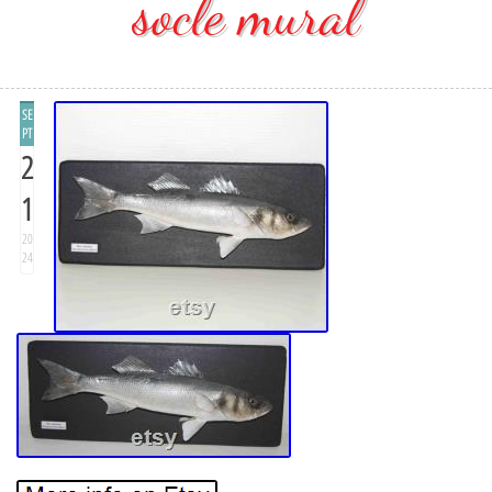
socle mural
SE
PT
2
1
20
24