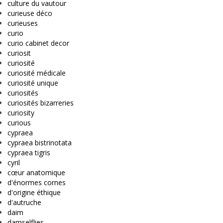
culture du vautour
curieuse déco
curieuses
curio
curio cabinet decor
curiosit
curiosité
curiosité médicale
curiosité unique
curiosités
curiosités bizarreries
curiosity
curious
cypraea
cypraea bistrinotata
cypraea tigris
cyril
cœur anatomique
d'énormes cornes
d'origine éthique
d'autruche
daim
damselflies