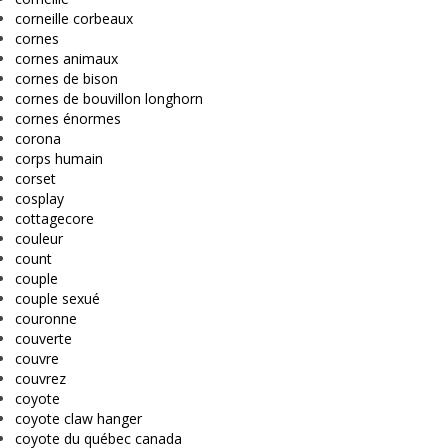
corneille corbeaux
cornes
cornes animaux
cornes de bison
cornes de bouvillon longhorn
cornes énormes
corona
corps humain
corset
cosplay
cottagecore
couleur
count
couple
couple sexué
couronne
couverte
couvre
couvrez
coyote
coyote claw hanger
coyote du québec canada