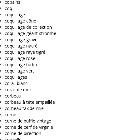
copains
coq
coquillage
coquillage cône
coquillage de collection
coquillage géant strombe
coquillage gravé
coquillage nacré
coquillage rayé tigré
coquillage rose
coquillage turbo
coquillage vert
coquillages
corail blanc
corail de mer
corbeau
corbeau à tête empaillée
corbeau taxidermie
corne
corne de buffle vintage
corne de cerf de virginie
corne de direction
corneille