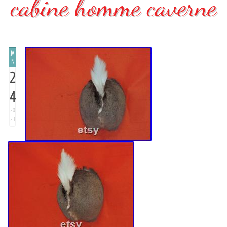
cabine homme caverne
JA
N
2
4
20
23