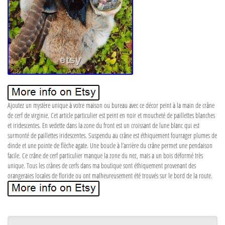
Ajoutez un mystère unique à votre maison ou bureau avec ce décor peint à la main de crâne
de cerf de virginie. Cet article particulier est peint en noir et moucheté de paillettes blanches
et iridescentes. En vedette dans la zone du front est un croissant de lune blanc qui est
surmonté de paillettes iridescentes. Suspendu au crâne est éthiquement fourrager plumes de
dinde et une pointe de flèche agate. Une boucle à l’arrière du crâne permet une pendaison
facile. Ce crâne de cerf particulier manque la zone du nez, mais a un bois déformé très
unique. Tous les crânes de cerfs dans ma boutique sont éthiquement provenant des
orangeraies locales de floride ou ont malheureusement été trouvés sur le bord de la route.