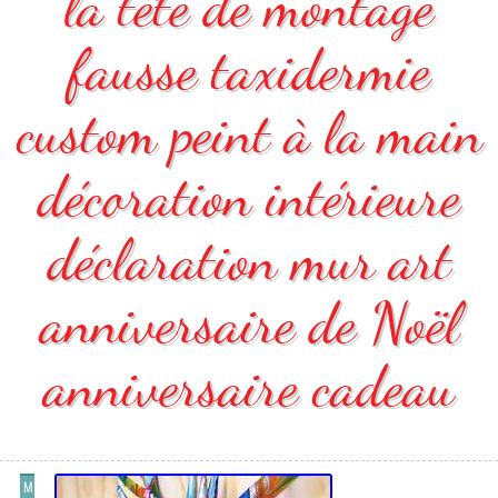
la tête de montage
fausse taxidermie
custom peint à la main
décoration intérieure
déclaration mur art
anniversaire de Noël
anniversaire cadeau
M