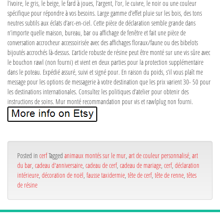
l’ivoire, le gris, le beige, le fard à joues, l’argent, l’or, le cuivre, le noir ou une couleur
spécifique pour répondre à vos besoins. Large gamme d’effet pluie sur les bois, des tons
neutres subtils aux éclats d’arc-en-ciel. Cette pièce de déclaration semble grande dans
n’importe quelle maison, bureau, bar ou affichage de fenêtre et fait une pièce de
conversation accrocheur accessoirisée avec des affichages floraux/faune ou des bibelots
bijoutés accrochés là-dessus. L’article robuste de résine peut être monté sur une vis sûre avec
le bouchon rawl (non fourni) et vient en deux parties pour la protection supplémentaire
dans le poteau. Expédié assuré, suivi et signé pour. En raison du poids, s’il vous plaît me
message pour les options de messagerie à votre destination que les prix varient 30- 50 pour
les destinations internationales. Consultez les politiques d’atelier pour obtenir des
instructions de soins. Mur monté recommandation pour vis et rawlplug non fourni.
Posted in
cerf
Tagged
animaux montés sur le mur
,
art de couleur personnalisé
,
art
du bar
,
cadeau d'anniversaire
,
cadeau de cerf
,
cadeau de mariage
,
cerf
,
déclaration
intérieure
,
décoration de noël
,
fausse taxidermie
,
tête de cerf
,
tête de renne
,
têtes
de résine