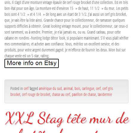
unis. Il s’agit d’une monture vintage épaule de cerf rouge brocket d’une collection. Est en très
bon état pour son âge. La monture est d’environ 15 » de haut, 11 1/2 » du mur. Les petits
bois sont 4 1/2 » et 4 1/4 » de long avec un écart de 3 1/2. J’ai aussi un cerf gris brocket,
que, je vais être la liste ainsi. Grande chance pour le collectionneur, de ramasser quelques
supports difficiles à obtenir. Great looking vintage mount, pour le collectionneur, car ceux-ci
sont rarement, vu à vendre. Premier, je n’ai jamais eu, ou vu. Grand cadeau, pour cette
cabane en rondins -hunting lodge décor look, si populaire maintenant. S’il vous plaît vérifier
mes commentaires, et acheter avec confiance. Vous, méritez un excellent service, et des
produits, pour votre argent durement gagné. Je m’efforce de fournir les deux. Mon but sur
chaque vente est un 5 star, rating.
Posted in
cerf
Tagged
amérique du sud
,
animal
,
bois
,
carlingue
,
cerf
,
cerf gris
brocket
,
cerf rouge de brocket
,
chasse au cerf
,
pavillon de chasse
,
taxidermie
XXL Stag tête mur de