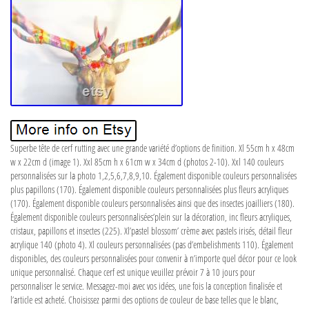
Superbe tête de cerf rutting avec une grande variété d’options de finition. Xl 55cm h x 48cm
w x 22cm d (image 1). Xxl 85cm h x 61cm w x 34cm d (photos 2-10). Xxl 140 couleurs
personnalisées sur la photo 1,2,5,6,7,8,9,10. Également disponible couleurs personnalisées
plus papillons (170). Également disponible couleurs personnalisées plus fleurs acryliques
(170). Également disponible couleurs personnalisées ainsi que des insectes joailliers (180).
Également disponible couleurs personnalisées’plein sur la décoration, inc fleurs acryliques,
cristaux, papillons et insectes (225). Xl’pastel blossom’ crème avec pastels irisés, détail fleur
acrylique 140 (photo 4). Xl couleurs personnalisées (pas d’embelishments 110). Également
disponibles, des couleurs personnalisées pour convenir à n’importe quel décor pour ce look
unique personnalisé. Chaque cerf est unique veuillez prévoir 7 à 10 jours pour
personnaliser le service. Messagez-moi avec vos idées, une fois la conception finalisée et
l’article est acheté. Choisissez parmi des options de couleur de base telles que le blanc,