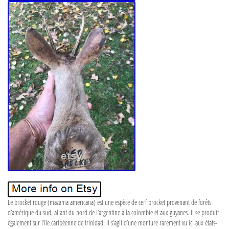
Le brocket rouge (mazama americana) est une espèce de cerf brocket provenant de forêts
d’amérique du sud, allant du nord de l’argentine à la colombie et aux guyanes. Il se produit
également sur l’île caribéenne de trinidad. Il s’agit d’une monture rarement vu ici aux états-