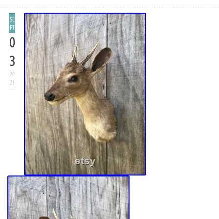
SE
PT
0
3
20
21