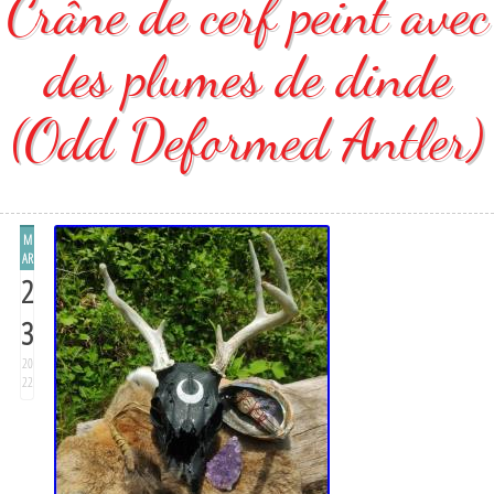
Crâne de cerf peint avec
des plumes de dinde
(Odd Deformed Antler)
M
AR
2
3
20
22