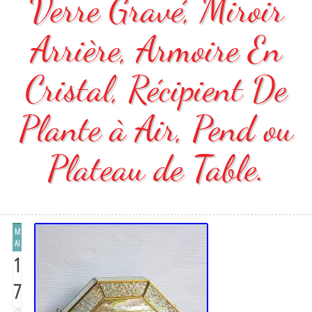
Verre Gravé, Miroir
Arrière, Armoire En
Cristal, Récipient De
Plante à Air, Pend ou
Plateau de Table.
M
AI
1
7
20