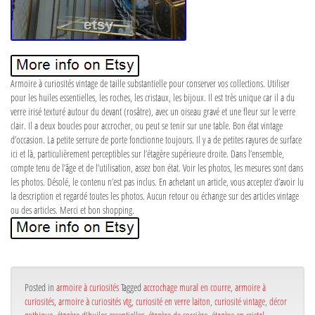
Armoire à curiosités vintage de taille substantielle pour conserver vos collections. Utiliser
pour les huiles essentielles, les roches, les cristaux, les bijoux. Il est très unique car il a du
verre irisé texturé autour du devant (rosâtre), avec un oiseau gravé et une fleur sur le verre
clair. Il a deux boucles pour accrocher, ou peut se tenir sur une table. Bon état vintage
d’occasion. La petite serrure de porte fonctionne toujours. Il y a de petites rayures de surface
ici et là, particulièrement perceptibles sur l’étagère supérieure droite. Dans l’ensemble,
compte tenu de l’âge et de l’utilisation, assez bon état. Voir les photos, les mesures sont dans
les photos. Désolé, le contenu n’est pas inclus. En achetant un article, vous acceptez d’avoir lu
la description et regardé toutes les photos. Aucun retour ou échange sur des articles vintage
ou des articles. Merci et bon shopping.
Posted in
armoire à curiosités
Tagged
accrochage mural en courre
,
armoire à
curiosités
,
armoire à curiosités vtg
,
curiosité en verre laiton
,
curiosité vintage
,
décor