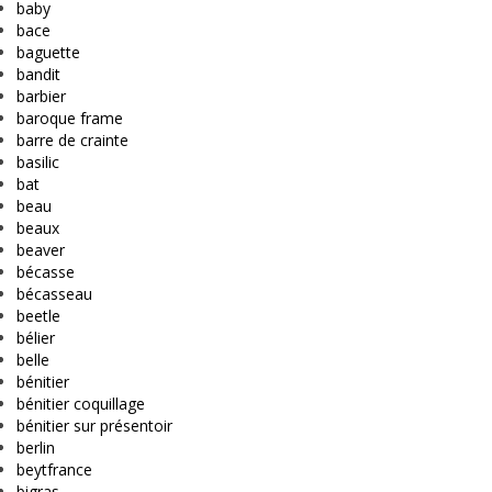
baby
bace
baguette
bandit
barbier
baroque frame
barre de crainte
basilic
bat
beau
beaux
beaver
bécasse
bécasseau
beetle
bélier
belle
bénitier
bénitier coquillage
bénitier sur présentoir
berlin
beytfrance
bigras