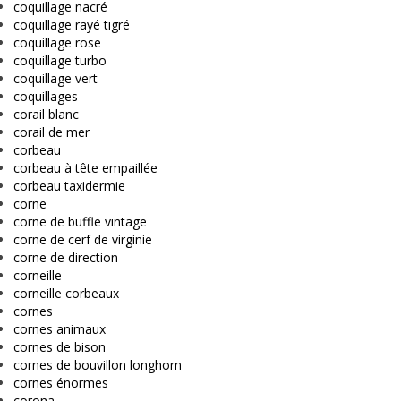
coquillage nacré
coquillage rayé tigré
coquillage rose
coquillage turbo
coquillage vert
coquillages
corail blanc
corail de mer
corbeau
corbeau à tête empaillée
corbeau taxidermie
corne
corne de buffle vintage
corne de cerf de virginie
corne de direction
corneille
corneille corbeaux
cornes
cornes animaux
cornes de bison
cornes de bouvillon longhorn
cornes énormes
corona