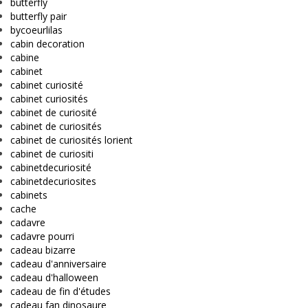
butterfly
butterfly pair
bycoeurlilas
cabin decoration
cabine
cabinet
cabinet curiosité
cabinet curiosités
cabinet de curiosité
cabinet de curiosités
cabinet de curiosités lorient
cabinet de curiositi
cabinetdecuriosité
cabinetdecuriosites
cabinets
cache
cadavre
cadavre pourri
cadeau bizarre
cadeau d'anniversaire
cadeau d'halloween
cadeau de fin d'études
cadeau fan dinosaure