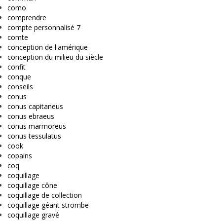
como
comprendre
compte personnalisé 7
comte
conception de l'amérique
conception du milieu du siècle
confit
conque
conseils
conus
conus capitaneus
conus ebraeus
conus marmoreus
conus tessulatus
cook
copains
coq
coquillage
coquillage cône
coquillage de collection
coquillage géant strombe
coquillage gravé