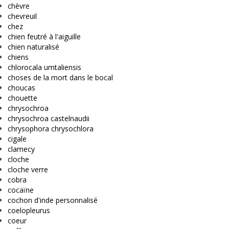
chèvre
chevreuil
chez
chien feutré à l'aiguille
chien naturalisé
chiens
chlorocala umtaliensis
choses de la mort dans le bocal
choucas
chouette
chrysochroa
chrysochroa castelnaudii
chrysophora chrysochlora
cigale
clamecy
cloche
cloche verre
cobra
cocaïne
cochon d'inde personnalisé
coelopleurus
coeur