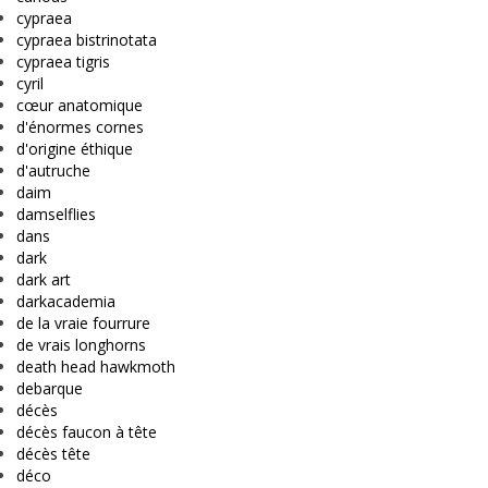
cypraea
cypraea bistrinotata
cypraea tigris
cyril
cœur anatomique
d'énormes cornes
d'origine éthique
d'autruche
daim
damselflies
dans
dark
dark art
darkacademia
de la vraie fourrure
de vrais longhorns
death head hawkmoth
debarque
décès
décès faucon à tête
décès tête
déco