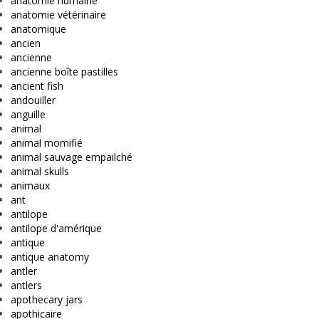
anatomie humaine
anatomie vétérinaire
anatomique
ancien
ancienne
ancienne boîte pastilles
ancient fish
andouiller
anguille
animal
animal momifié
animal sauvage empailché
animal skulls
animaux
ant
antilope
antilope d'amérique
antique
antique anatomy
antler
antlers
apothecary jars
apothicaire