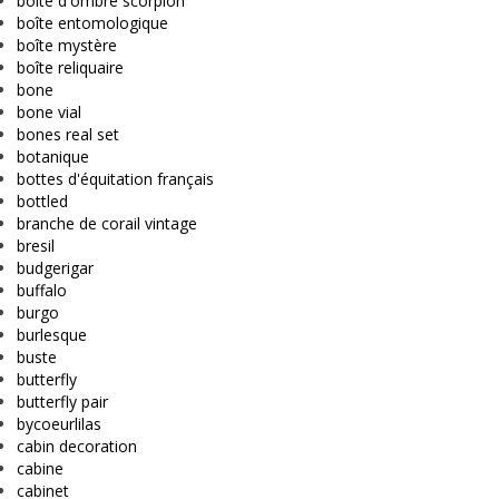
boîte d'ombre scorpion
boîte entomologique
boîte mystère
boîte reliquaire
bone
bone vial
bones real set
botanique
bottes d'équitation français
bottled
branche de corail vintage
bresil
budgerigar
buffalo
burgo
burlesque
buste
butterfly
butterfly pair
bycoeurlilas
cabin decoration
cabine
cabinet