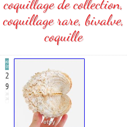
coquillage de collection,
coquillage rare, bivalve,
coquille
AO
ÛT
2
9
20
24