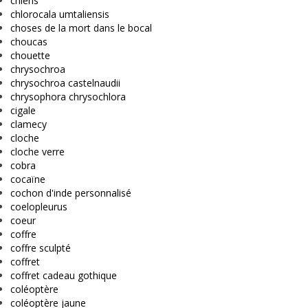
chiens
chlorocala umtaliensis
choses de la mort dans le bocal
choucas
chouette
chrysochroa
chrysochroa castelnaudii
chrysophora chrysochlora
cigale
clamecy
cloche
cloche verre
cobra
cocaïne
cochon d'inde personnalisé
coelopleurus
coeur
coffre
coffre sculpté
coffret
coffret cadeau gothique
coléoptère
coléoptère jaune