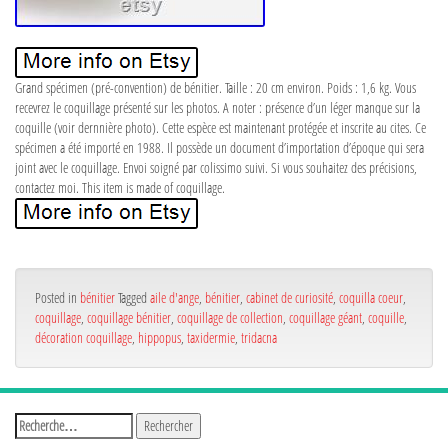
Grand spécimen (pré-convention) de bénitier. Taille : 20 cm environ. Poids : 1,6 kg. Vous
recevrez le coquillage présenté sur les photos. A noter : présence d’un léger manque sur la
coquille (voir dernnière photo). Cette espèce est maintenant protégée et inscrite au cites. Ce
spécimen a été importé en 1988. Il possède un document d’importation d’époque qui sera
joint avec le coquillage. Envoi soigné par colissimo suivi. Si vous souhaitez des précisions,
contactez moi. This item is made of coquillage.
Posted in
bénitier
Tagged
aile d'ange
,
bénitier
,
cabinet de curiosité
,
coquilla coeur
,
coquillage
,
coquillage bénitier
,
coquillage de collection
,
coquillage géant
,
coquille
,
décoration coquillage
,
hippopus
,
taxidermie
,
tridacna