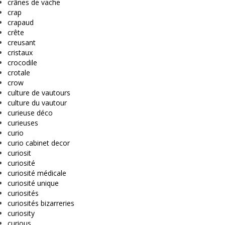
crânes de vache
crap
crapaud
crête
creusant
cristaux
crocodile
crotale
crow
culture de vautours
culture du vautour
curieuse déco
curieuses
curio
curio cabinet decor
curiosit
curiosité
curiosité médicale
curiosité unique
curiosités
curiosités bizarreries
curiosity
curious