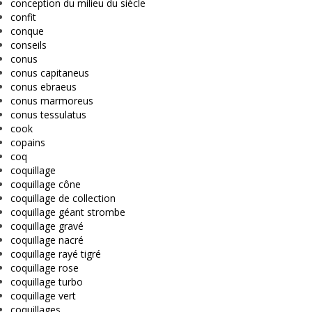
conception du milieu du siècle
confit
conque
conseils
conus
conus capitaneus
conus ebraeus
conus marmoreus
conus tessulatus
cook
copains
coq
coquillage
coquillage cône
coquillage de collection
coquillage géant strombe
coquillage gravé
coquillage nacré
coquillage rayé tigré
coquillage rose
coquillage turbo
coquillage vert
coquillages