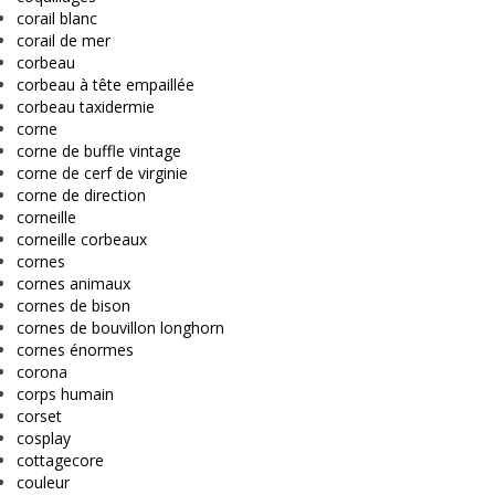
corail blanc
corail de mer
corbeau
corbeau à tête empaillée
corbeau taxidermie
corne
corne de buffle vintage
corne de cerf de virginie
corne de direction
corneille
corneille corbeaux
cornes
cornes animaux
cornes de bison
cornes de bouvillon longhorn
cornes énormes
corona
corps humain
corset
cosplay
cottagecore
couleur