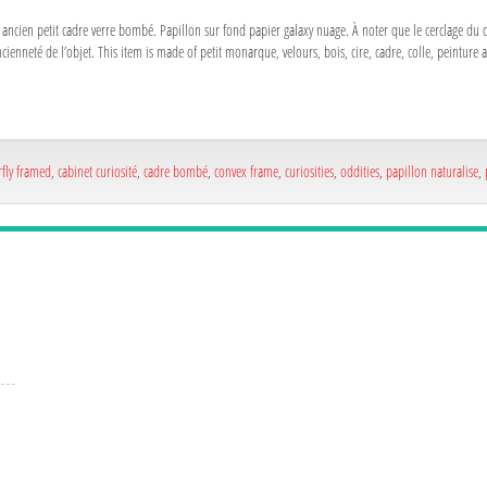
 ancien petit cadre verre bombé. Papillon sur fond papier galaxy nuage. À noter que le cerclage du ca
cienneté de l’objet. This item is made of petit monarque, velours, bois, cire, cadre, colle, peinture 
rfly framed
,
cabinet curiosité
,
cadre bombé
,
convex frame
,
curiosities
,
oddities
,
papillon naturalise
,