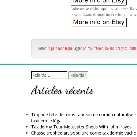
Cadre avec véritables papillons naturalisés. Dans
possible d’avoir de micro imperfections dû à l’an
Posted in
petit monarque
Tagged
animal framed
,
belenois calypso
,
butte
Articles récents
Trophée tete de toros taureau de corrida naturalisée
taxidermie légal
Taxidermy Tour Meateater Sheds With John Hayes
Chasse trophée art populaire corne taxidermie vache