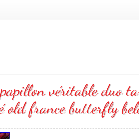
papillon véritable duo ta
 old france butterfly be