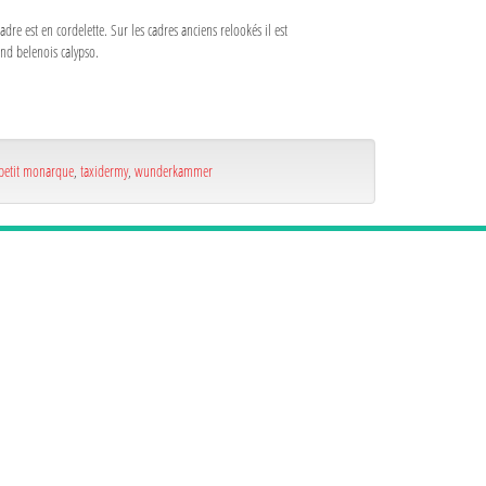
dre est en cordelette. Sur les cadres anciens relookés il est
and belenois calypso.
petit monarque
,
taxidermy
,
wunderkammer