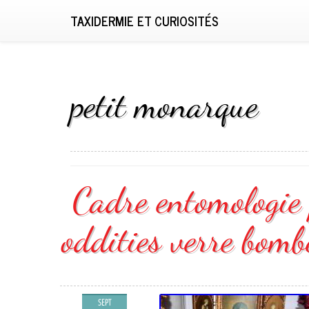
TAXIDERMIE ET CURIOSITÉS
petit monarque
Cadre entomologie 
oddities verre bombé
SEPT