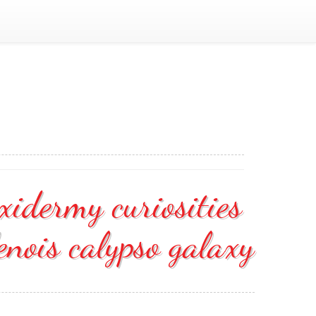
xidermy curiosities
lenois calypso galaxy