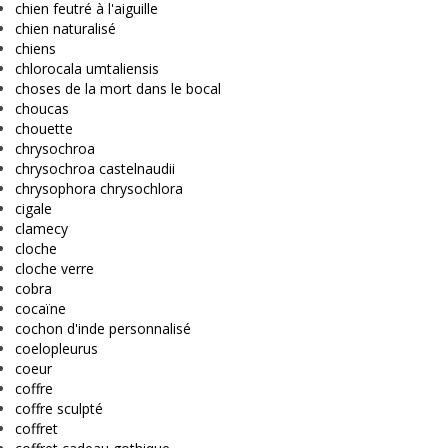
chien feutré à l'aiguille
chien naturalisé
chiens
chlorocala umtaliensis
choses de la mort dans le bocal
choucas
chouette
chrysochroa
chrysochroa castelnaudii
chrysophora chrysochlora
cigale
clamecy
cloche
cloche verre
cobra
cocaïne
cochon d'inde personnalisé
coelopleurus
coeur
coffre
coffre sculpté
coffret