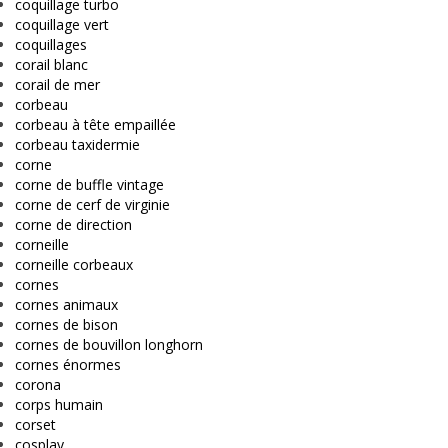
coquillage turbo
coquillage vert
coquillages
corail blanc
corail de mer
corbeau
corbeau à tête empaillée
corbeau taxidermie
corne
corne de buffle vintage
corne de cerf de virginie
corne de direction
corneille
corneille corbeaux
cornes
cornes animaux
cornes de bison
cornes de bouvillon longhorn
cornes énormes
corona
corps humain
corset
cosplay