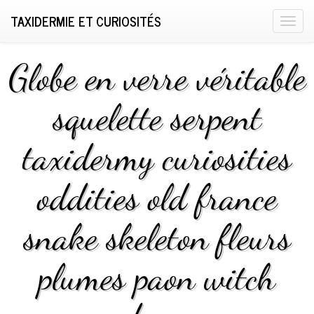
TAXIDERMIE ET CURIOSITÉS
T
o
g
Globe en verre véritable
g
l
squelette serpent
e
n
taxidermy curiosities
a
v
i
oddities old france
g
a
snake skeleton fleurs
t
i
plumes paon witch
o
n