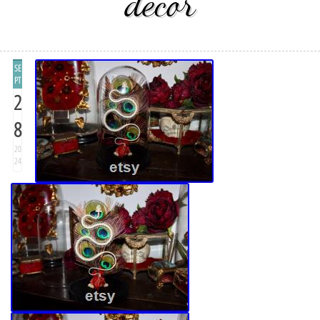
decor
SE
PT
2
8
20
24