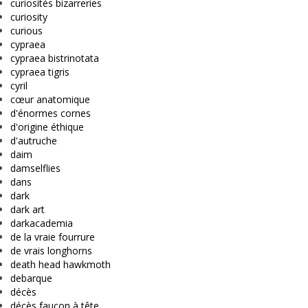
curiosités bizarreries
curiosity
curious
cypraea
cypraea bistrinotata
cypraea tigris
cyril
cœur anatomique
d'énormes cornes
d'origine éthique
d'autruche
daim
damselflies
dans
dark
dark art
darkacademia
de la vraie fourrure
de vrais longhorns
death head hawkmoth
debarque
décès
décès faucon à tête