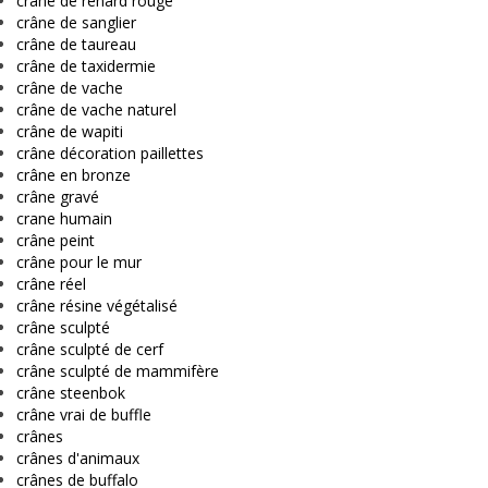
crâne de renard rouge
crâne de sanglier
crâne de taureau
crâne de taxidermie
crâne de vache
crâne de vache naturel
crâne de wapiti
crâne décoration paillettes
crâne en bronze
crâne gravé
crane humain
crâne peint
crâne pour le mur
crâne réel
crâne résine végétalisé
crâne sculpté
crâne sculpté de cerf
crâne sculpté de mammifère
crâne steenbok
crâne vrai de buffle
crânes
crânes d'animaux
crânes de buffalo