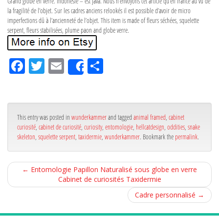
Grand globe en verre. Indonésie – est java. Nous n’envoyons cet article qu’en france au vu de
la fragilité de l’objet. Sur les cadres anciens relookés il est possible d’avoir de micro
imperfections dû à l’ancienneté de l’objet. This item is made of fleurs séchées, squelette
serpent, fleurs stabilisées, plume paon and globe verre.
Fa
Tw
Em
Pa
Share
ce
itt
ail
rta
bo
er
ge
ok
r
This entry was posted in
wunderkammer
and tagged
animal framed
,
cabinet
curiosité
,
cabinet de curiosité
,
curiosity
,
entomologie
,
hellcatdesign
,
oddities
,
snake
skeleton
,
squelette serpent
,
taxidermie
,
wunderkammer
. Bookmark the
permalink
.
←
Entomologie Papillon Naturalisé sous globe en verre
Cabinet de curiosités Taxidermie
Cadre personnalisé
→