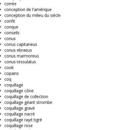
comte
conception de l'amérique
conception du milieu du siècle
confit
conque
conseils
conus
conus capitaneus
conus ebraeus
conus marmoreus
conus tessulatus
cook
copains
coq
coquillage
coquillage cône
coquillage de collection
coquillage géant strombe
coquillage gravé
coquillage nacré
coquillage rayé tigré
coquillage rose