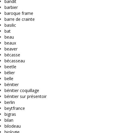
bandit
barbier
baroque frame
barre de crainte
basilic
bat
beau
beaux
beaver
bécasse
bécasseau
beetle
bélier
belle
bénitier
bénitier coquillage
bénitier sur présentoir
berlin
beytfrance
bigras
bilan
bilodeau
biologie