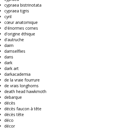
cypraea bistrinotata
cypraea tigris
cyril
cœur anatomique
d'énormes cornes
d'origine éthique
d'autruche
daim
damselflies
dans
dark
dark art
darkacademia
de la vraie fourrure
de vrais longhorns
death head hawkmoth
debarque
décès
décès faucon à tête
décès tête
déco
décor