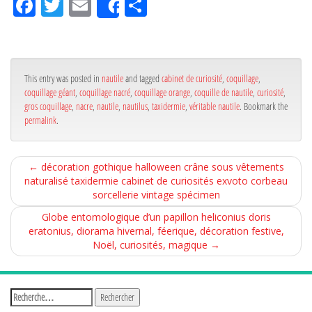
Fa
Tw
Em
Pa
Share
ce
itt
ail
rta
bo
er
ge
ok
r
This entry was posted in
nautile
and tagged
cabinet de curiosité
,
coquillage
,
coquillage géant
,
coquillage nacré
,
coquillage orange
,
coquille de nautile
,
curiosité
,
gros coquillage
,
nacre
,
nautile
,
nautilus
,
taxidermie
,
véritable nautile
. Bookmark the
permalink
.
←
décoration gothique halloween crâne sous vêtements
naturalisé taxidermie cabinet de curiosités exvoto corbeau
sorcellerie vintage spécimen
Globe entomologique d’un papillon heliconius doris
eratonius, diorama hivernal, féerique, décoration festive,
Noël, curiosités, magique
→