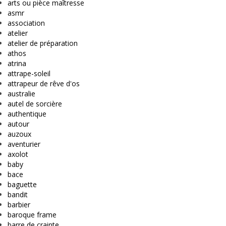
arts ou pièce maîtresse
asmr
association
atelier
atelier de préparation
athos
atrina
attrape-soleil
attrapeur de rêve d'os
australie
autel de sorcière
authentique
autour
auzoux
aventurier
axolot
baby
bace
baguette
bandit
barbier
baroque frame
barre de crainte