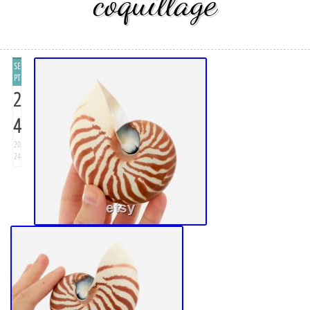
coquillage
SE
PT
2
4
20
24