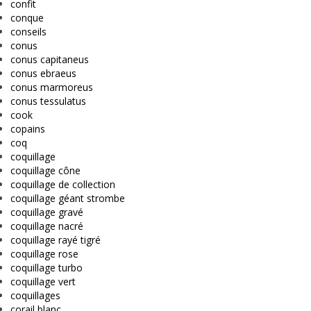
confit
conque
conseils
conus
conus capitaneus
conus ebraeus
conus marmoreus
conus tessulatus
cook
copains
coq
coquillage
coquillage cône
coquillage de collection
coquillage géant strombe
coquillage gravé
coquillage nacré
coquillage rayé tigré
coquillage rose
coquillage turbo
coquillage vert
coquillages
corail blanc