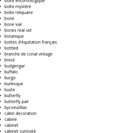
boîte entomologique
boîte mystère
boîte reliquaire
bone
bone vial
bones real set
botanique
bottes d'équitation français
bottled
branche de corail vintage
bresil
budgerigar
buffalo
burgo
burlesque
buste
butterfly
butterfly pair
bycoeurlilas
cabin decoration
cabine
cabinet
cabinet curiosité