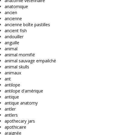
anatomie vétérinaire
anatomique
ancien
ancienne
ancienne boîte pastilles
ancient fish
andouiller
anguille
animal
animal momifié
animal sauvage empailché
animal skulls
animaux
ant
antilope
antilope d'amérique
antique
antique anatomy
antler
antlers
apothecary jars
apothicaire
araignée