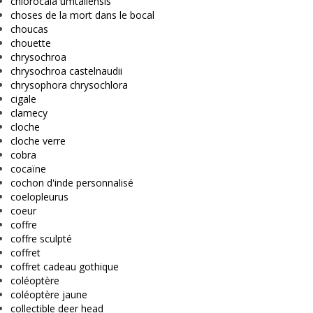
chlorocala umtaliensis
choses de la mort dans le bocal
choucas
chouette
chrysochroa
chrysochroa castelnaudii
chrysophora chrysochlora
cigale
clamecy
cloche
cloche verre
cobra
cocaïne
cochon d'inde personnalisé
coelopleurus
coeur
coffre
coffre sculpté
coffret
coffret cadeau gothique
coléoptère
coléoptère jaune
collectible deer head