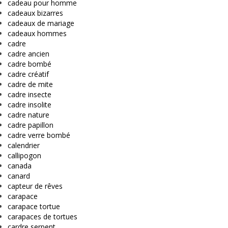
cadeau pour homme
cadeaux bizarres
cadeaux de mariage
cadeaux hommes
cadre
cadre ancien
cadre bombé
cadre créatif
cadre de mite
cadre insecte
cadre insolite
cadre nature
cadre papillon
cadre verre bombé
calendrier
callipogon
canada
canard
capteur de rêves
carapace
carapace tortue
carapaces de tortues
cardre serpent