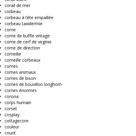
corail de mer
corbeau
corbeau à tête empaillée
corbeau taxidermie
corne
corne de buffle vintage
corne de cerf de virginie
corne de direction
corneille
corneille corbeaux
cornes
cornes animaux
cornes de bison
cornes de bouvillon longhorn
cornes énormes
corona
corps humain
corset
cosplay
cottagecore
couleur
count