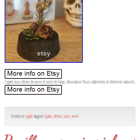
Cigale sous dôme de verre et socle de liège, décoration fleurs stabilisées et éléments naturels.
Posted in
cigale
Tagged
cigale
,
dôme
,
sous
,
verre