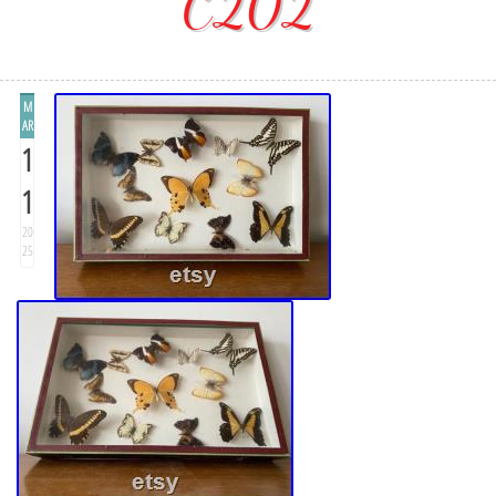
C202
M
AR
1
1
20
25