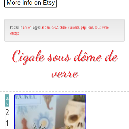
Posted in
ancien
Tagged
ancien
,
c202
,
cadre
,
curiosité
,
papillons
,
sous
,
verre
,
vintage
Cigale sous dôme de
verre
DÉ
C
2
1