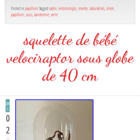
Posted in
papillons
Tagged
cadre
,
entomologie
,
insecte
,
naturalisés
,
olsen
,
papillons
,
sous
,
taxidermie
,
verre
squelette de bébé
velociraptor sous globe
de 40 cm
JUI
L
0
2
20