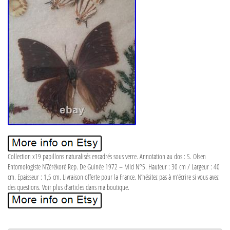
Collection x19 papillons naturalisés encadrés sous verre. Annotation au dos : S. Olsen
Entomologiste N’Zérékoré Rep. De Guinée 1972 – Mld N°5. Hauteur : 30 cm / Largeur : 40
cm. Epaisseur : 1,5 cm. Livraison offerte pour la France. N’hésitez pas à m’écrire si vous avez
des questions. Voir plus d’articles dans ma boutique.