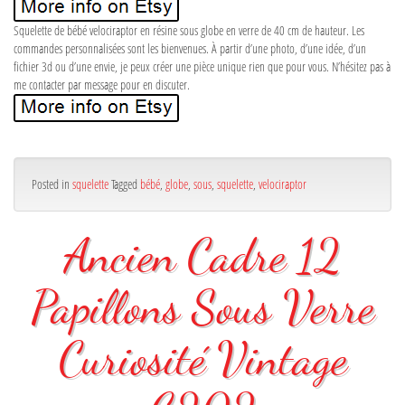
Squelette de bébé velociraptor en résine sous globe en verre de 40 cm de hauteur. Les
commandes personnalisées sont les bienvenues. À partir d’une photo, d’une idée, d’un
fichier 3d ou d’une envie, je peux créer une pièce unique rien que pour vous. N’hésitez pas à
me contacter par message pour en discuter.
Posted in
squelette
Tagged
bébé
,
globe
,
sous
,
squelette
,
velociraptor
Ancien Cadre 12
Papillons Sous Verre
Curiosité Vintage