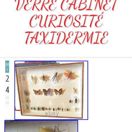
VERRE CABINET
CURIOSITÉ
TAXIDERMIE
JUI
L
2
4
20
26