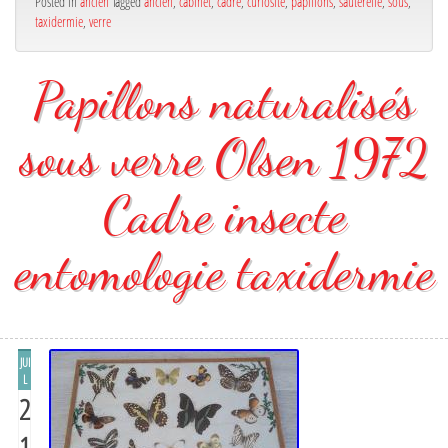
Posted in
ancien
Tagged
ancien
,
cabinet
,
cadre
,
curiosité
,
papillons
,
sauterelle
,
sous
,
taxidermie
,
verre
Papillons naturalisés
sous verre Olsen 1972
Cadre insecte
entomologie taxidermie
JUI
L
2
1