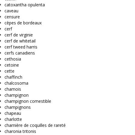
catoxantha opulenta
caveau
censure
cèpes de bordeaux
cerf
cerf de virginie
cerf de whitetail
cerf tweed harris
cerfs canadiens
cethosia
cetoine
cette
chaffinch
chalcosoma
chamois
champignon
champignon comestible
champignons
chapeau
charlotte
charnière de coquilles de rareté
charonia tritonis