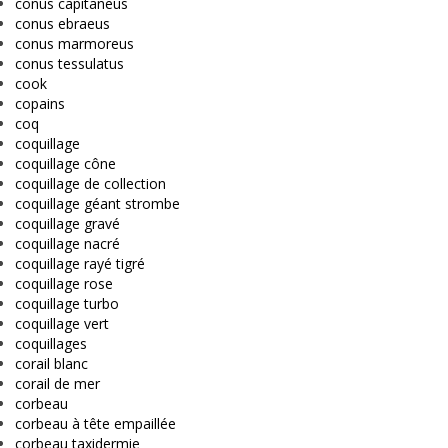
conus capitaneus
conus ebraeus
conus marmoreus
conus tessulatus
cook
copains
coq
coquillage
coquillage cône
coquillage de collection
coquillage géant strombe
coquillage gravé
coquillage nacré
coquillage rayé tigré
coquillage rose
coquillage turbo
coquillage vert
coquillages
corail blanc
corail de mer
corbeau
corbeau à tête empaillée
corbeau taxidermie