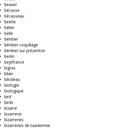
beaver
bécasse
bécasseau
beetle
bélier
belle
bénitier
bénitier coquillage
bénitier sur présentoir
berlin
beytfrance
bigras
bilan
bilodeau
biologie
biologique
bird
birds
bizarre
bizarrerie
bizarreries
bizarreries de taxidermie