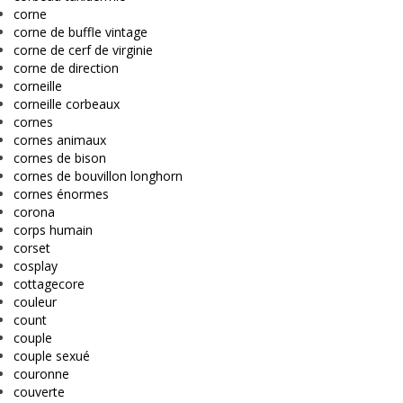
corne
corne de buffle vintage
corne de cerf de virginie
corne de direction
corneille
corneille corbeaux
cornes
cornes animaux
cornes de bison
cornes de bouvillon longhorn
cornes énormes
corona
corps humain
corset
cosplay
cottagecore
couleur
count
couple
couple sexué
couronne
couverte