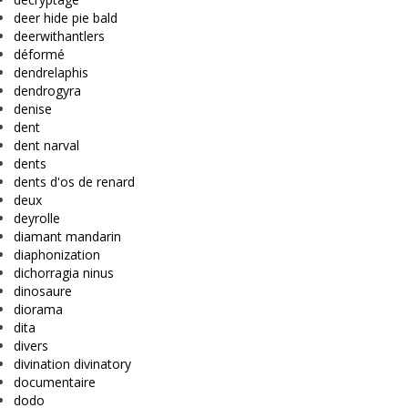
deer hide pie bald
deerwithantlers
déformé
dendrelaphis
dendrogyra
denise
dent
dent narval
dents
dents d'os de renard
deux
deyrolle
diamant mandarin
diaphonization
dichorragia ninus
dinosaure
diorama
dita
divers
divination divinatory
documentaire
dodo