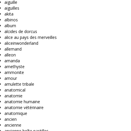
aiguille
aiguilles
akita
albinos
album
alcides de dorcus
alice au pays des merveilles
aliceinwonderland
allemand
alleon
amanda
amethyste
ammonite
amour
amulette tribale
anatomical
anatomie
anatomie humaine
anatomie vétérinaire
anatomique
ancien
ancienne
ancienne boîte pastilles