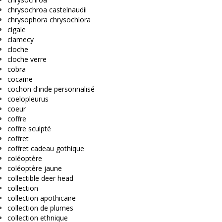
chrysochroa castelnaudii
chrysophora chrysochlora
cigale
clamecy
cloche
cloche verre
cobra
cocaïne
cochon d'inde personnalisé
coelopleurus
coeur
coffre
coffre sculpté
coffret
coffret cadeau gothique
coléoptère
coléoptère jaune
collectible deer head
collection
collection apothicaire
collection de plumes
collection ethnique