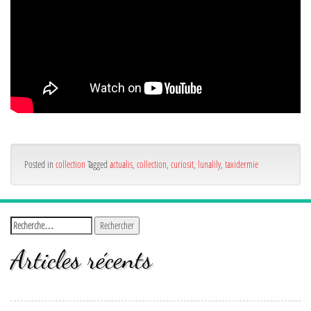
Posted in
collection
Tagged
actualis
,
collection
,
curiosit
,
lunalily
,
taxidermie
Articles récents