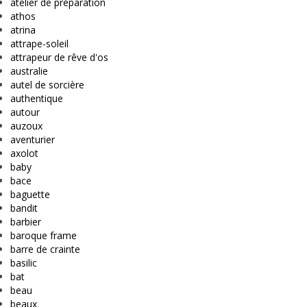
atelier de préparation
athos
atrina
attrape-soleil
attrapeur de rêve d'os
australie
autel de sorcière
authentique
autour
auzoux
aventurier
axolot
baby
bace
baguette
bandit
barbier
baroque frame
barre de crainte
basilic
bat
beau
beaux