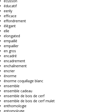
écusson
éducatif
eerily
efficace
effondrement
élégant
elle
elongated
empaillé
empailler
en gros
encadré
encadrement
enchaînement
encrier
énorme
énorme coquillage blanc
ensemble
ensemble cadeau
ensemble de bois de cerf
ensemble de bois de cerf mulet
enthomologie
entomologie