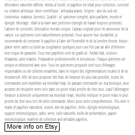
décoration naturelle raffinée. Vendu à l’unité, ce papillon est idéal pour collection, curiosité
ou création artistique. Nom scientifique : arhopala araxes. Origine : asie du sud-est
(indonésie, malaisie, bornéo). Qualité : a1 spécimen complet, ailes parfaites, monté et
épinglé. Montage : étalé à la main avec précision (épingle de travail toujours présente).
Cabinet de curiosités. Décoration murale unique. Cadeau original pour les amoureux de la
nature. Les spécimens sont naturellement préservés. Pour assurer leur durabilité, je
recommande de conserver le papillon à l’abri de l’humidité et de la lumière directe. Astuce :
placer votre cadre ou boîte au congélateur quelques jours une fois par an afin d’éliminer
tout risque de parasites. Tous mes papillons sont de grade a1. Parfait état, couleurs
éclatantes, ailes intactes. Préparation professionnelle et minutieuse. Chaque spécimen est
unique et sélectionné avec soin. Tous les spécimens proposés sont issus d’élevages
responsables ou de collectes encadrées, dans le respect des réglementations locales et de la
biodiversité. Afin de vous proposer des frais de livraison les plus bas possible, toutes les
commandes sont expédiées via mondial relay. En passant commande sur ma boutique, vous
acceptez de récupérer votre colis dans un point relais proche de chez vous. (sauf l’allemagne :
livraison à domicile uniquement via mondial relay). Veuillez indiquer le point relais le plus
proche de chez vous lors de votre commande. Merci pour votre compréhension. This item is
made of papillon naturalisé, insecte, aile de papillon, chitin, épingle entomologique,
support entomologique, cadre, verre, colle naturelle, boîte de présentation, papier
entomologique, matériel de collection and véritable papillon.