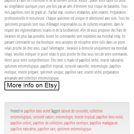
papillon à l’abri de l’humidité et de la lumière directe. Astuce : placer votre cadre ou boîte
au congélateur quelques jours une fois par an afin d’éliminer tout risque de parasites. Tous
mes papillons sont de grade a1. Parfait état, couleurs éclatantes, ailes intactes. Préparation
professionnelle et minutieuse. Chaque spécimen est unique et sélectionné avec soin. Tous les
spécimens proposés sont issus d’élevages responsables ou de collectes encadrées, dans le
respect des réglementations locales et de la biodiversité. Afin de vous proposer des frais de
livraison les plus bas possible, toutes les commandes sont expédiées via mondial relay. En
passant commande sur ma boutique, vous acceptez de récupérer votre colis dans un point
relais proche de chez vous. (sauf l’allemagne : livraison à domicile uniquement via mondial
relay). Veuillez indiquer le point relais le plus proche de chez vous lors de votre commande.
Merci pour votre compréhension. This item is made of papillon séché, insecte naturalisé,
spécimen entomologique, papillon tropical, curiosité naturelle, entomologie, papillon
exotique, insecte préparé, spécimen unique, papillon rare, insecte séché, préparation
artisanale and collection entomologique.
Posted in
papillon bleu violet
Tagged
cabinet de curiosités
,
collection
entomologique
,
curiosité nature
,
entomologie
,
insecte tropical
,
papillon bleu violet
,
papillon coloré
,
papillon de collection
,
papillon exotique
,
papillon madagascar
,
papillon naturalise
,
papillon rare
,
spécimen entomologique