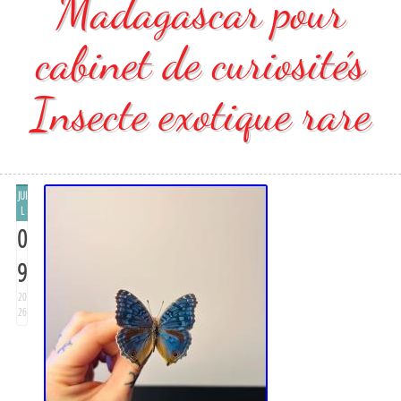
Madagascar pour
cabinet de curiosités
Insecte exotique rare
JUI
L
0
9
20
26