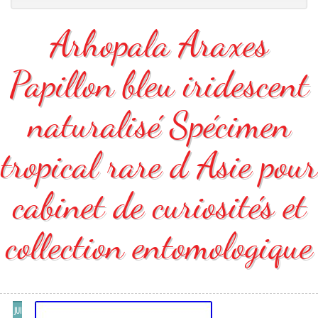
Arhopala Araxes
Papillon bleu iridescent
naturalisé Spécimen
tropical rare d Asie pour
cabinet de curiosités et
collection entomologique
JUI