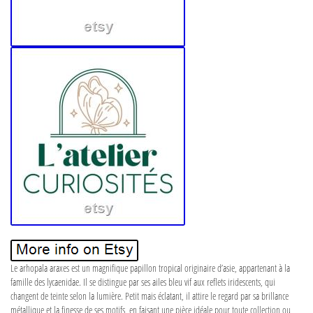
Le arhopala araxes est un magnifique papillon tropical originaire d’asie, appartenant à la
famille des lycaenidae. Il se distingue par ses ailes bleu vif aux reflets iridescents, qui
changent de teinte selon la lumière. Petit mais éclatant, il attire le regard par sa brillance
métallique et la finesse de ses motifs, en faisant une pièce idéale pour toute collection ou