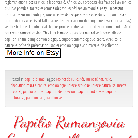
réglementations locales et de la biodiversité. Afin de vous proposer des frais de livraison les
plus bas possible, toutes les commandes sont expédiées via mondial relay. En passant
commande sur ma boutique, vous acceptez de récupérer votre colis dans un point relais
proche de chez vous. (sauf l’allemagne : livraison à domicile uniquement via mondial relay).
Veuillez indiquer le point relais le plus proche de chez vous lors de votre commande. Merci
pour votre compréhension. This item is made of papillon naturalisé, insecte, aile de
papillon, chitin, épingle entomologique, support entomologique, cadre, verre, colle
naturelle, boîte de présentation, papier entomologique and matériel de collection.
Posted in
papilio blumei
Tagged
cabinet de curiosités
,
curiosité naturelle
,
décoration murale nature
,
entomologie
,
insecte exotique
,
insecte naturalisé
,
insecte
tropical
,
papilio blumei
,
papillon de collection
,
papillon indonésie
,
papillon
naturalise
,
papillon rare
,
papillon vert
Papilio Rumanzovia