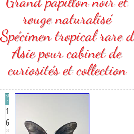
Grand papillon noir et
rouge naturalisé
Spécimen tropical rare d
Asie pour cabinet de
curiosités et collection
DÉ
C
1
6
20