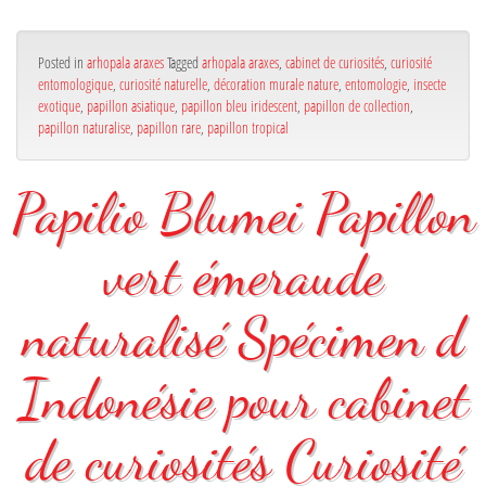
Posted in
arhopala araxes
Tagged
arhopala araxes
,
cabinet de curiosités
,
curiosité
entomologique
,
curiosité naturelle
,
décoration murale nature
,
entomologie
,
insecte
exotique
,
papillon asiatique
,
papillon bleu iridescent
,
papillon de collection
,
papillon naturalise
,
papillon rare
,
papillon tropical
Papilio Blumei Papillon
vert émeraude
naturalisé Spécimen d
Indonésie pour cabinet
de curiosités Curiosité