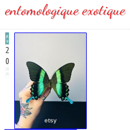
entomologique exotique
JA
N
2
0
20
26