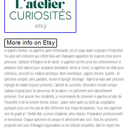
Le papilio blumei, ou papillon paon d’émeraude, est un joyau vivant originaire d’indonésie.
Ses ailes vert iridescent aux reflets bleu-vert chatoyants rappellent les nuances d’une pierre
précieuse. Symbole d’élégance et de rareté, ce papillon est très prisé des collectionneurs et
amateurs d’art naturel pour sa beauté envoûtante. Vendu à l’unité, ce papillon est idéal pour
collection, curiosité ou création artistique. Nom scientifique : papilio blumei. Qualité : a1
spécimen complet, ailes parfaites, monté et épinglé. Montage : étalé à la main avec précision
(épingle de travail toujours présente). Cabinet de curiosités. Décoration murale unique.
Cadeau original pour les amoureux de la nature. Les spécimens sont naturellement
préservés. Pour assurer leur durabilité, je recommande de conserver le papillon à l’abri de
l’humidité et de la lumière directe. Astuce : placer votre cadre ou boîte au congélateur
quelques jours une fois par an afin d’éliminer tout risque de parasites. Tous mes papillons
sont de grade a1. Parfait état, couleurs éclatantes, ailes intactes. Préparation professionnelle
et minutieuse. Chaque spécimen est unique et sélectionné avec soin. Tous les spécimens
proposés sont issus d’élevages responsables ou de collectes encadrées, dans le respect des