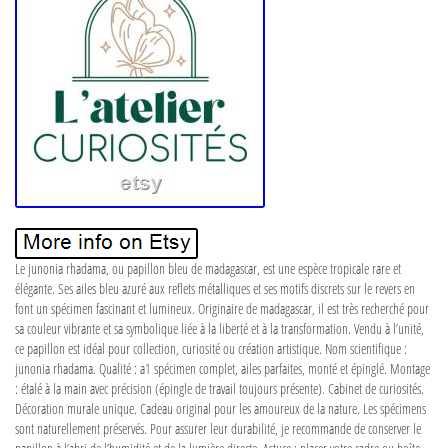
Le junonia rhadama, ou papillon bleu de madagascar, est une espèce tropicale rare et
élégante. Ses ailes bleu azuré aux reflets métalliques et ses motifs discrets sur le revers en
font un spécimen fascinant et lumineux. Originaire de madagascar, il est très recherché pour
sa couleur vibrante et sa symbolique liée à la liberté et à la transformation. Vendu à l’unité,
ce papillon est idéal pour collection, curiosité ou création artistique. Nom scientifique :
junonia rhadama. Qualité : a1 spécimen complet, ailes parfaites, monté et épinglé. Montage
: étalé à la main avec précision (épingle de travail toujours présente). Cabinet de curiosités.
Décoration murale unique. Cadeau original pour les amoureux de la nature. Les spécimens
sont naturellement préservés. Pour assurer leur durabilité, je recommande de conserver le