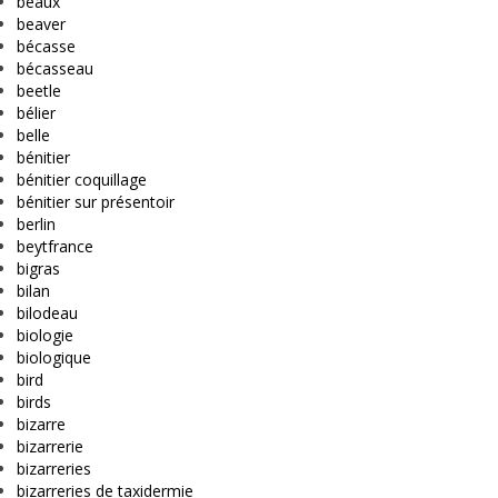
beaux
beaver
bécasse
bécasseau
beetle
bélier
belle
bénitier
bénitier coquillage
bénitier sur présentoir
berlin
beytfrance
bigras
bilan
bilodeau
biologie
biologique
bird
birds
bizarre
bizarrerie
bizarreries
bizarreries de taxidermie