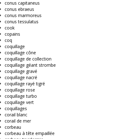
conus capitaneus
conus ebraeus
conus marmoreus
conus tessulatus
cook
copains
coq
coquillage
coquillage cône
coquillage de collection
coquillage géant strombe
coquillage gravé
coquillage nacré
coquillage rayé tigré
coquillage rose
coquillage turbo
coquillage vert
coquillages
corail blanc
corail de mer
corbeau
corbeau à tête empaillée