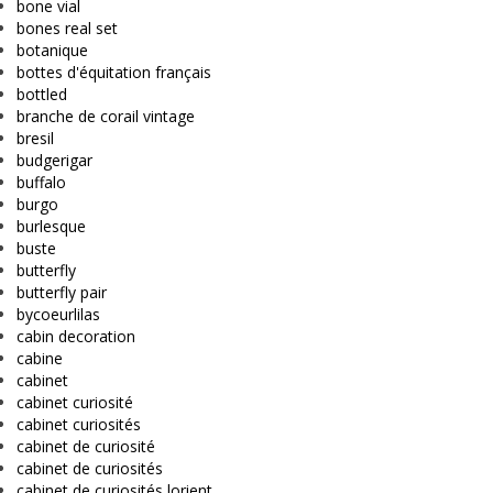
bone vial
bones real set
botanique
bottes d'équitation français
bottled
branche de corail vintage
bresil
budgerigar
buffalo
burgo
burlesque
buste
butterfly
butterfly pair
bycoeurlilas
cabin decoration
cabine
cabinet
cabinet curiosité
cabinet curiosités
cabinet de curiosité
cabinet de curiosités
cabinet de curiosités lorient