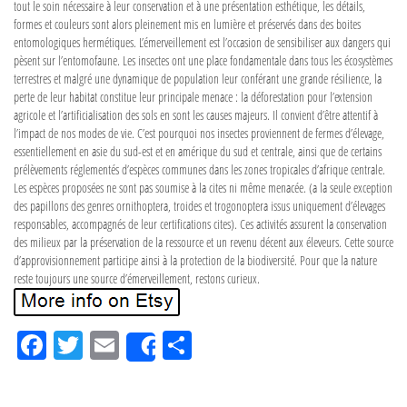
tout le soin nécessaire à leur conservation et à une présentation esthétique, les détails,
formes et couleurs sont alors pleinement mis en lumière et préservés dans des boites
entomologiques hermétiques. L’émerveillement est l’occasion de sensibiliser aux dangers qui
pèsent sur l’entomofaune. Les insectes ont une place fondamentale dans tous les écosystèmes
terrestres et malgré une dynamique de population leur conférant une grande résilience, la
perte de leur habitat constitue leur principale menace : la déforestation pour l’extension
agricole et l’artificialisation des sols en sont les causes majeurs. Il convient d’être attentif à
l’impact de nos modes de vie. C’est pourquoi nos insectes proviennent de fermes d’élevage,
essentiellement en asie du sud-est et en amérique du sud et centrale, ainsi que de certains
prélèvements réglementés d’espèces communes dans les zones tropicales d’afrique centrale.
Les espèces proposées ne sont pas soumise à la cites ni même menacée. (a la seule exception
des papillons des genres ornithoptera, troides et trogonoptera issus uniquement d’élevages
responsables, accompagnés de leur certifications cites). Ces activités assurent la conservation
des milieux par la préservation de la ressource et un revenu décent aux éleveurs. Cette source
d’approvisionnement participe ainsi à la protection de la biodiversité. Pour que la nature
reste toujours une source d’émerveillement, restons curieux.
Fa
Tw
Em
Pa
Share
ce
itt
ail
rta
bo
er
ge