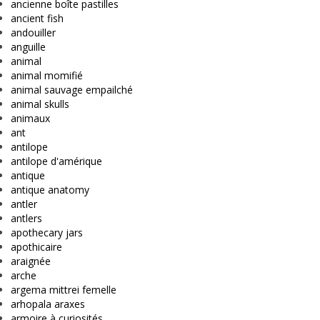
ancienne boîte pastilles
ancient fish
andouiller
anguille
animal
animal momifié
animal sauvage empailché
animal skulls
animaux
ant
antilope
antilope d'amérique
antique
antique anatomy
antler
antlers
apothecary jars
apothicaire
araignée
arche
argema mittrei femelle
arhopala araxes
armoire à curiosités