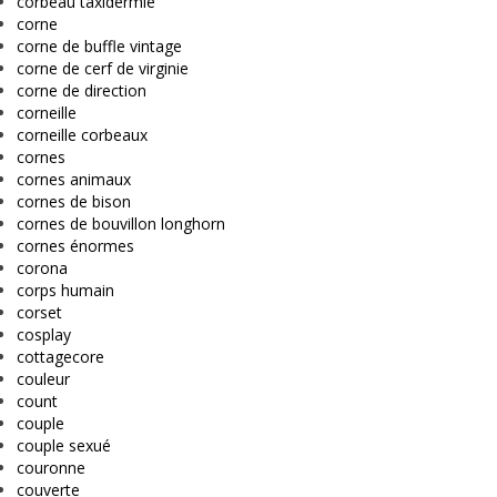
corbeau taxidermie
corne
corne de buffle vintage
corne de cerf de virginie
corne de direction
corneille
corneille corbeaux
cornes
cornes animaux
cornes de bison
cornes de bouvillon longhorn
cornes énormes
corona
corps humain
corset
cosplay
cottagecore
couleur
count
couple
couple sexué
couronne
couverte