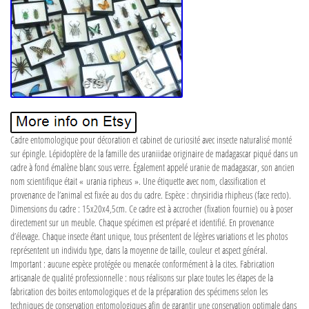
Cadre entomologique pour décoration et cabinet de curiosité avec insecte naturalisé monté
sur épingle. Lépidoptère de la famille des uraniidae originaire de madagascar piqué dans un
cadre à fond émalène blanc sous verre. Également appelé uranie de madagascar, son ancien
nom scientifique était « urania ripheus ». Une étiquette avec nom, classification et
provenance de l’animal est fixée au dos du cadre. Espèce : chrysiridia rhipheus (face recto).
Dimensions du cadre : 15x20x4,5cm. Ce cadre est à accrocher (fixation fournie) ou à poser
directement sur un meuble. Chaque spécimen est préparé et identifié. En provenance
d’élevage. Chaque insecte étant unique, tous présentent de légères variations et les photos
représentent un individu type, dans la moyenne de taille, couleur et aspect général.
Important : aucune espèce protégée ou menacée conformément à la cites. Fabrication
artisanale de qualité professionnelle : nous réalisons sur place toutes les étapes de la
fabrication des boites entomologiques et de la préparation des spécimens selon les
techniques de conservation entomologiques afin de garantir une conservation optimale dans