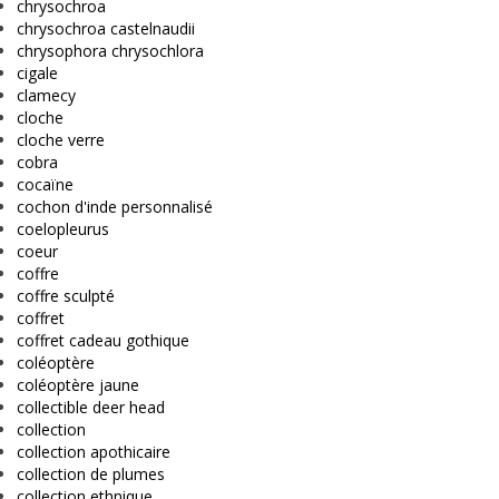
chrysochroa
chrysochroa castelnaudii
chrysophora chrysochlora
cigale
clamecy
cloche
cloche verre
cobra
cocaïne
cochon d'inde personnalisé
coelopleurus
coeur
coffre
coffre sculpté
coffret
coffret cadeau gothique
coléoptère
coléoptère jaune
collectible deer head
collection
collection apothicaire
collection de plumes
collection ethnique