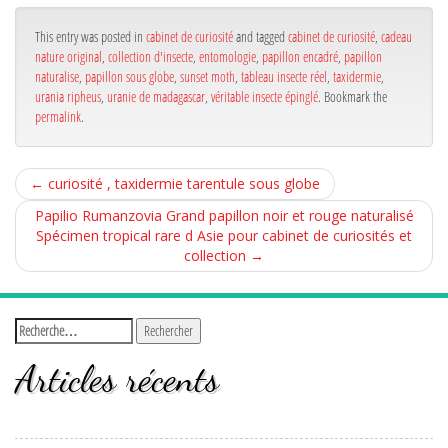
ok
r
This entry was posted in
cabinet de curiosité
and tagged
cabinet de curiosité
,
cadeau
nature original
,
collection d'insecte
,
entomologie
,
papillon encadré
,
papillon
naturalise
,
papillon sous globe
,
sunset moth
,
tableau insecte réel
,
taxidermie
,
urania ripheus
,
uranie de madagascar
,
véritable insecte épinglé
. Bookmark the
permalink
.
←
curiosité , taxidermie tarentule sous globe
Papilio Rumanzovia Grand papillon noir et rouge naturalisé
Spécimen tropical rare d Asie pour cabinet de curiosités et
collection
→
Articles récents