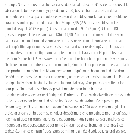
le temps. Nous sommes un atelier spécialisé dans la naturalisation d’insectes exotiques et la
fabrication de boîtes entomologiques depuis 2020, basé en france à brest : « delias
entomologie ». Il y a quatre modes de livraison disponibles pour la france métropolitaine.
Livraison standard par défaut : relais shop2shop : 5,95 (2-5 jours ouvrables). Relais
mondial relay : 6,40 (3-6 jours). Colissimo à domicile : 9,90 (2 jours). Chrono 18h
(livraison express le lendemain avant 18h) : 19,90. Attention : le choix se fait dans votre
panier via le menu déroulant « surclassement », sans sélection de surclassement de votre
part l’expédition appliquée est la « livraison standard » en relais shop2shop. En passant
commande sur notre boutique vous acceptez le mode de livraison choisi parmi les quatre
mentionnés plus haut. Si vous avez une préférence dans le choix du point relais vous pouvez
l’indiquer en commentaire lors de la commande, sinon le choix par défaut se fera au relai le
plus proche. Un numéro de suivi vous sera communiqué pour chaque mode de livraison.
L’expédition est possible en union européenne, uniquement en livraison à domicile. Pour la
belgique la livraison standard se fait en relai mondial relay. Vous pouvez consulter la faq
pour plus d’informations. N’hésitez pas à demander pour toute information
complémentaire. – démarche et éthique de l’entreprise. L’incroyable diversité de formes et de
couleurs offertes par le monde des insectes n’a de cesse de fasciner. Cette passion pour
l’entomologie et l’histoire naturelle a donné naissance en 2020 à delias entomologie. Un
projet lancé dans un but de mise en valeur de spécimens entomologiques pour ce qu’ils sont
: de magnifiques curiosités naturelles. C’est pourquoi nous naturalisons et encadrons les
insectes dans cette perspective de permettre à chacun de se confronter au plus près à ces
espèces étonnantes et magnifiques issues de million d’années d’évolution. Naturalisés avec