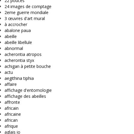
22 pouces
24 images de comptage
2eme guerre mondiale
3 œuvres d'art mural
à accrocher
abalone paua
abeille
abeille libellule
abnormal
acherontia atropos
acherontia styx
achigan à petite bouche
actu
aegithina tiphia
affaire
affichage d'entomologie
affichage des abeilles
affronte
africain
africaine
african
afrique
aglais io