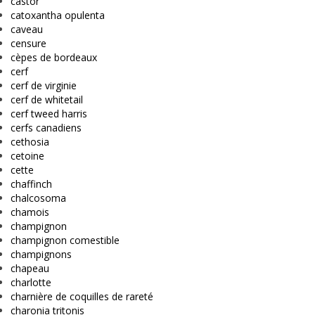
castor
catoxantha opulenta
caveau
censure
cèpes de bordeaux
cerf
cerf de virginie
cerf de whitetail
cerf tweed harris
cerfs canadiens
cethosia
cetoine
cette
chaffinch
chalcosoma
chamois
champignon
champignon comestible
champignons
chapeau
charlotte
charnière de coquilles de rareté
charonia tritonis