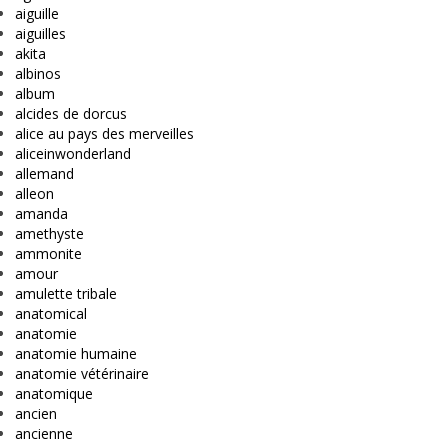
aiguille
aiguilles
akita
albinos
album
alcides de dorcus
alice au pays des merveilles
aliceinwonderland
allemand
alleon
amanda
amethyste
ammonite
amour
amulette tribale
anatomical
anatomie
anatomie humaine
anatomie vétérinaire
anatomique
ancien
ancienne