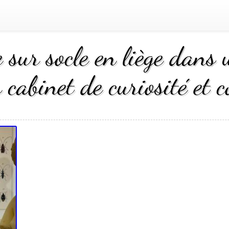
 sur socle en liège dans 
 cabinet de curiosité et co