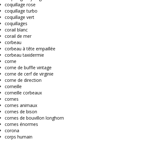
coquillage rose
coquillage turbo
coquillage vert
coquillages
corail blanc
corail de mer
corbeau
corbeau à tête empaillée
corbeau taxidermie
corne
corne de buffle vintage
corne de cerf de virginie
corne de direction
corneille
corneille corbeaux
cornes
cornes animaux
cornes de bison
cornes de bouvillon longhorn
cornes énormes
corona
corps humain