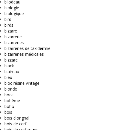
bilodeau
biologie
biologique
bird
birds
bizarre
bizarrerie
bizarreries
bizarreries de taxidermie
bizarreries médicales
bizzare
black
blaireau
bleu
bloc résine vintage
blonde
bocal
bohême
boho
bois
bois d'orignal
bois de cerf
bois de cerf rouge