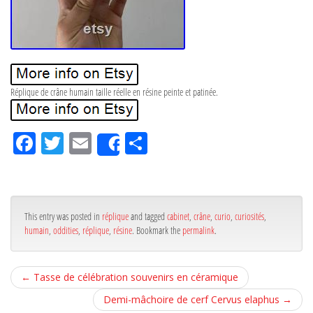
Réplique de crâne humain taille réelle en résine peinte et patinée.
Fa
Tw
Em
Pa
Share
ce
itt
ail
rta
bo
er
ge
ok
r
This entry was posted in
réplique
and tagged
cabinet
,
crâne
,
curio
,
curiosités
,
humain
,
oddities
,
réplique
,
résine
. Bookmark the
permalink
.
←
Tasse de célébration souvenirs en céramique
Demi-mâchoire de cerf Cervus elaphus
→