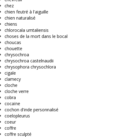
chez
chien feutré à l'aiguille
chien naturalisé
chiens
chlorocala umtaliensis
choses de la mort dans le bocal
choucas
chouette
chrysochroa
chrysochroa castelnaudii
chrysophora chrysochlora
cigale
clamecy
cloche
cloche verre
cobra
cocaïne
cochon d'inde personnalisé
coelopleurus
coeur
coffre
coffre sculpté