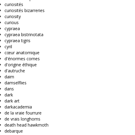
curiosités
curiosités bizarreries
curiosity
curious
cypraea
cypraea bistrinotata
cypraea tigris
cyril
cœur anatomique
d'énormes cornes
d'origine éthique
d'autruche
daim
damselflies
dans
dark
dark art
darkacademia
de la vraie fourrure
de vrais longhorns
death head hawkmoth
debarque