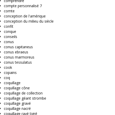
comprendre
compte personnalisé 7
comte
conception de l'amérique
conception du milieu du siècle
confit
conque
conseils
conus
conus capitaneus
conus ebraeus
conus marmoreus
conus tessulatus
cook
copains
coq
coquillage
coquillage cône
coquillage de collection
coquillage géant strombe
coquillage gravé
coquillage nacré
coquillage rayé tigré