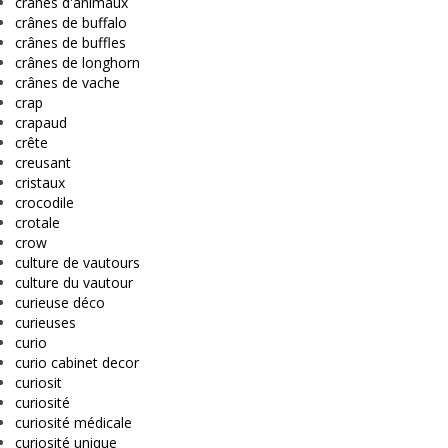
crânes d'animaux
crânes de buffalo
crânes de buffles
crânes de longhorn
crânes de vache
crap
crapaud
crête
creusant
cristaux
crocodile
crotale
crow
culture de vautours
culture du vautour
curieuse déco
curieuses
curio
curio cabinet decor
curiosit
curiosité
curiosité médicale
curiosité unique