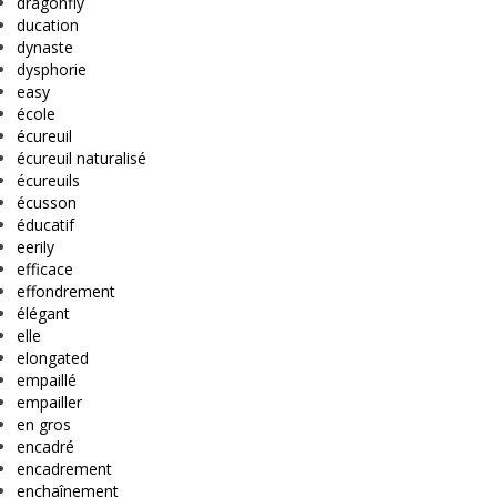
dragonfly
ducation
dynaste
dysphorie
easy
école
écureuil
écureuil naturalisé
écureuils
écusson
éducatif
eerily
efficace
effondrement
élégant
elle
elongated
empaillé
empailler
en gros
encadré
encadrement
enchaînement