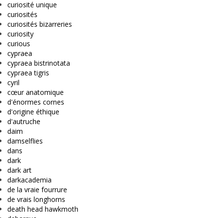
curiosité unique
curiosités
curiosités bizarreries
curiosity
curious
cypraea
cypraea bistrinotata
cypraea tigris
cyril
cœur anatomique
d'énormes cornes
d'origine éthique
d'autruche
daim
damselflies
dans
dark
dark art
darkacademia
de la vraie fourrure
de vrais longhorns
death head hawkmoth