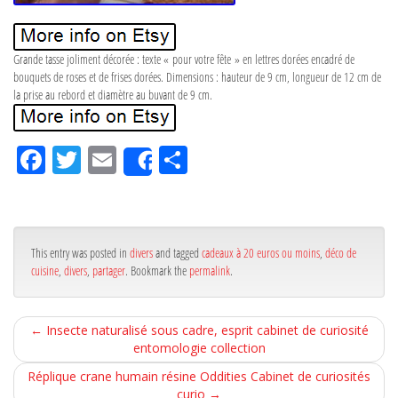
Grande tasse joliment décorée : texte « pour votre fête » en lettres dorées encadré de
bouquets de roses et de frises dorées. Dimensions : hauteur de 9 cm, longueur de 12 cm de
la prise au rebord et diamètre au buvant de 9 cm.
Fa
Tw
Em
Pa
Share
ce
itt
ail
rta
bo
er
ge
ok
r
This entry was posted in
divers
and tagged
cadeaux à 20 euros ou moins
,
déco de
cuisine
,
divers
,
partager
. Bookmark the
permalink
.
←
Insecte naturalisé sous cadre, esprit cabinet de curiosité
entomologie collection
Réplique crane humain résine Oddities Cabinet de curiosités
curio
→