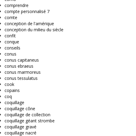
comprendre
compte personnalisé 7
comte
conception de l'amérique
conception du milieu du siècle
confit
conque
conseils
conus
conus capitaneus
conus ebraeus
conus marmoreus
conus tessulatus
cook
copains
coq
coquillage
coquillage cône
coquillage de collection
coquillage géant strombe
coquillage gravé
coquillage nacré