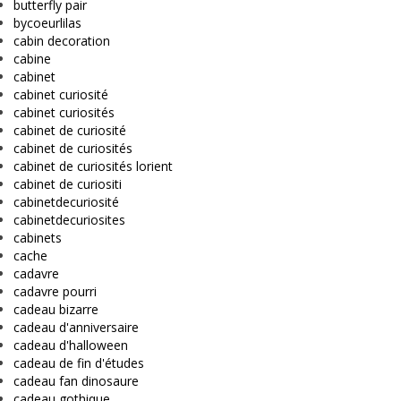
butterfly pair
bycoeurlilas
cabin decoration
cabine
cabinet
cabinet curiosité
cabinet curiosités
cabinet de curiosité
cabinet de curiosités
cabinet de curiosités lorient
cabinet de curiositi
cabinetdecuriosité
cabinetdecuriosites
cabinets
cache
cadavre
cadavre pourri
cadeau bizarre
cadeau d'anniversaire
cadeau d'halloween
cadeau de fin d'études
cadeau fan dinosaure
cadeau gothique