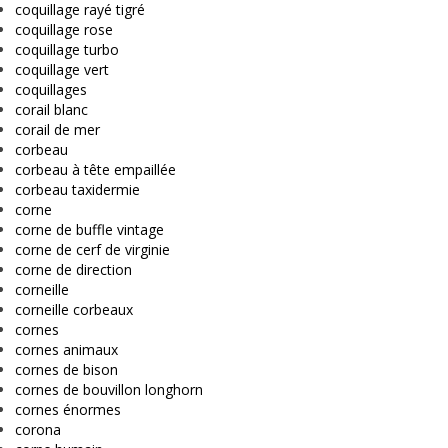
coquillage rayé tigré
coquillage rose
coquillage turbo
coquillage vert
coquillages
corail blanc
corail de mer
corbeau
corbeau à tête empaillée
corbeau taxidermie
corne
corne de buffle vintage
corne de cerf de virginie
corne de direction
corneille
corneille corbeaux
cornes
cornes animaux
cornes de bison
cornes de bouvillon longhorn
cornes énormes
corona