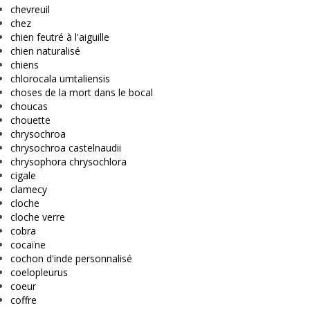
chevreuil
chez
chien feutré à l'aiguille
chien naturalisé
chiens
chlorocala umtaliensis
choses de la mort dans le bocal
choucas
chouette
chrysochroa
chrysochroa castelnaudii
chrysophora chrysochlora
cigale
clamecy
cloche
cloche verre
cobra
cocaïne
cochon d'inde personnalisé
coelopleurus
coeur
coffre