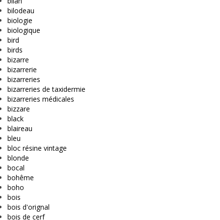
bilan
bilodeau
biologie
biologique
bird
birds
bizarre
bizarrerie
bizarreries
bizarreries de taxidermie
bizarreries médicales
bizzare
black
blaireau
bleu
bloc résine vintage
blonde
bocal
bohême
boho
bois
bois d'orignal
bois de cerf