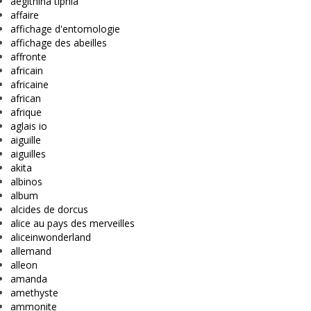
aegithina tiphia
affaire
affichage d'entomologie
affichage des abeilles
affronte
africain
africaine
african
afrique
aglais io
aiguille
aiguilles
akita
albinos
album
alcides de dorcus
alice au pays des merveilles
aliceinwonderland
allemand
alleon
amanda
amethyste
ammonite