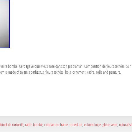
 verre bombé. Cerclage velours vieux rose dans son jus d’antan. Composition de fleurs séchées. Sur le
item is made of salamis parhassus, fleurs séchées, bois, ornement, cadre, colle and peinture.
a
e
a
e
abinet de curiosité
,
cadre bombé
,
circular old frame
,
collection
,
entomologie
,
globe verre
,
naturalisé