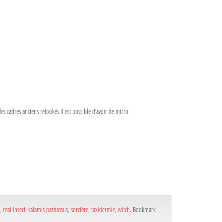
s cadres anciens relookés il est possible d’avoir de micro
,
real insect
,
salamis parhassus
,
sorcière
,
taxidermie
,
witch
. Bookmark