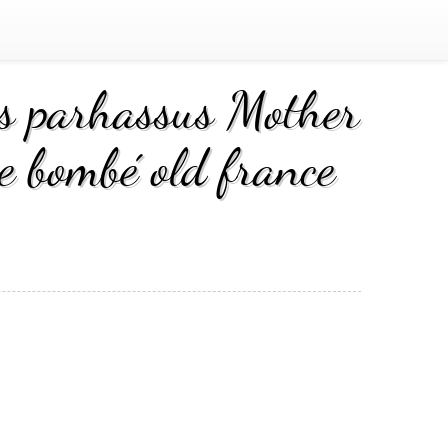
is parhassus Mother
re bombé old france