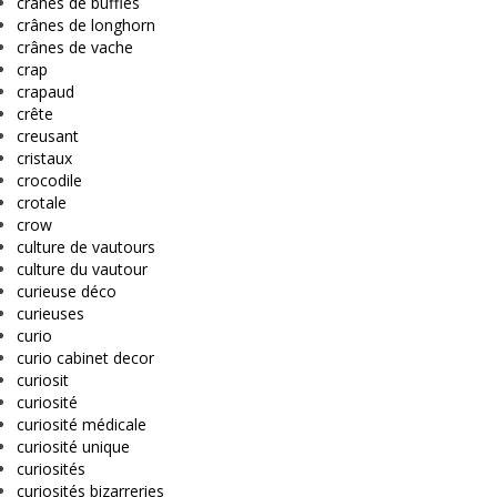
crânes de buffles
crânes de longhorn
crânes de vache
crap
crapaud
crête
creusant
cristaux
crocodile
crotale
crow
culture de vautours
culture du vautour
curieuse déco
curieuses
curio
curio cabinet decor
curiosit
curiosité
curiosité médicale
curiosité unique
curiosités
curiosités bizarreries