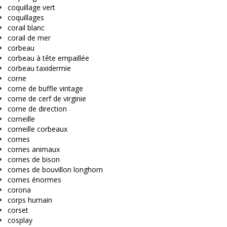
coquillage vert
coquillages
corail blanc
corail de mer
corbeau
corbeau à tête empaillée
corbeau taxidermie
corne
corne de buffle vintage
corne de cerf de virginie
corne de direction
corneille
corneille corbeaux
cornes
cornes animaux
cornes de bison
cornes de bouvillon longhorn
cornes énormes
corona
corps humain
corset
cosplay