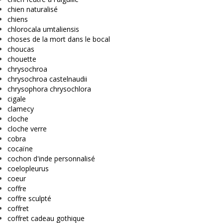
chien naturalisé
chiens
chlorocala umtaliensis
choses de la mort dans le bocal
choucas
chouette
chrysochroa
chrysochroa castelnaudii
chrysophora chrysochlora
cigale
clamecy
cloche
cloche verre
cobra
cocaïne
cochon d'inde personnalisé
coelopleurus
coeur
coffre
coffre sculpté
coffret
coffret cadeau gothique