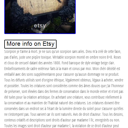
Scorpion je t’aime à mort. Je ne suis qu’un scorpion sans ailes. Dieu m’a créé de cette faon,
pas d’ailes, juste une piqûre toxique. Véritable scorpion monté en ombre noire 8×8. Roses
et clous de cercueil datant des années 1800. Fond baroque de style vintage beige clair.
Embellissements de cadre extérieur faits à la main et conus par moi. Mon chéri décédé est
emballé avec des soins supplémentaires pour s’assurer qu’aucun dommage ne se produit.
Tous les défunts utilisés sont d’origine éthique, légalement obtenus, légaux à acheter, vendre
et posséder. Toutes les créatures sont considérées comme des âmes douces que j’ai l’honneur
de préserver, sont élevées dans des fermes de conservation dans le monde entier et n’ont pas
été tuées pour la création artistique. En achetant une créature, vous contribuez réellement à
la conservation et au maintien de l’habitat naturel des créatures. Les créatures doivent être
conservées dans un endroit sec à l’écart de la lumière directe du soleil pour s’assurer qu’elles
ne s’estompent pas. Tous varient car ils sont naturels. Avis de droit d’auteur. Tous les dessins,
contenus créatifs et descriptions sont droits d’auteur par madame l llc, enregistrés ou non.
Toutes les images sont droit d’auteur par madame l, la violation de ce droit d’auteur peut