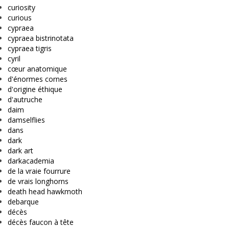
curiosity
curious
cypraea
cypraea bistrinotata
cypraea tigris
cyril
cœur anatomique
d'énormes cornes
d'origine éthique
d'autruche
daim
damselflies
dans
dark
dark art
darkacademia
de la vraie fourrure
de vrais longhorns
death head hawkmoth
debarque
décès
décès faucon à tête