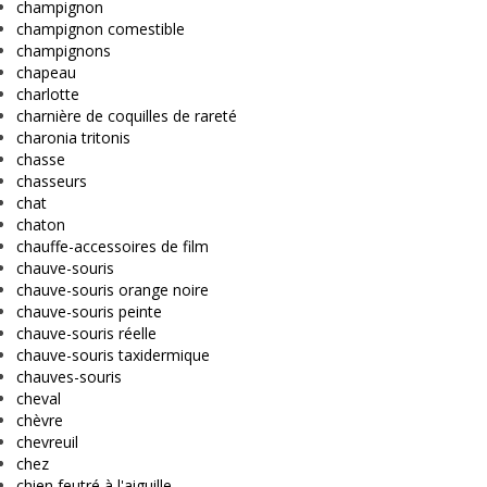
champignon
champignon comestible
champignons
chapeau
charlotte
charnière de coquilles de rareté
charonia tritonis
chasse
chasseurs
chat
chaton
chauffe-accessoires de film
chauve-souris
chauve-souris orange noire
chauve-souris peinte
chauve-souris réelle
chauve-souris taxidermique
chauves-souris
cheval
chèvre
chevreuil
chez
chien feutré à l'aiguille