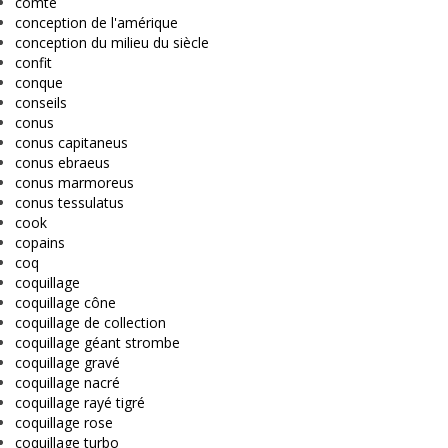
comte
conception de l'amérique
conception du milieu du siècle
confit
conque
conseils
conus
conus capitaneus
conus ebraeus
conus marmoreus
conus tessulatus
cook
copains
coq
coquillage
coquillage cône
coquillage de collection
coquillage géant strombe
coquillage gravé
coquillage nacré
coquillage rayé tigré
coquillage rose
coquillage turbo