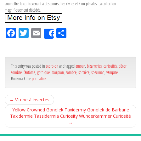
soumettre le contrevenant à des poursuites civiles et / ou pénales. La collection
magnifiquement décédée.
Fa
Tw
Em
Pa
Share
ce
itt
ail
rta
bo
er
ge
ok
r
This entry was posted in
scorpion
and tagged
amour
,
bizarreries
,
curiosités
,
décor
sombre
,
fantôme
,
gothique
,
scorpion
,
sombre
,
sorcière
,
speciman
,
vampire
.
Bookmark the
permalink
.
←
Vitrine à insectes
Yellow Crowned Gonolek Taxidermy Gonolek de Barbarie
Taxidermie Tassidermia Curiosity Wunderkammer Curiosité
→