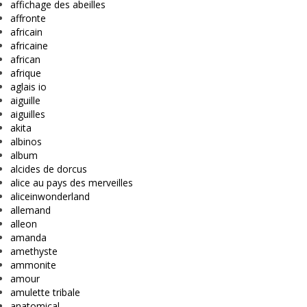
affichage des abeilles
affronte
africain
africaine
african
afrique
aglais io
aiguille
aiguilles
akita
albinos
album
alcides de dorcus
alice au pays des merveilles
aliceinwonderland
allemand
alleon
amanda
amethyste
ammonite
amour
amulette tribale
anatomical