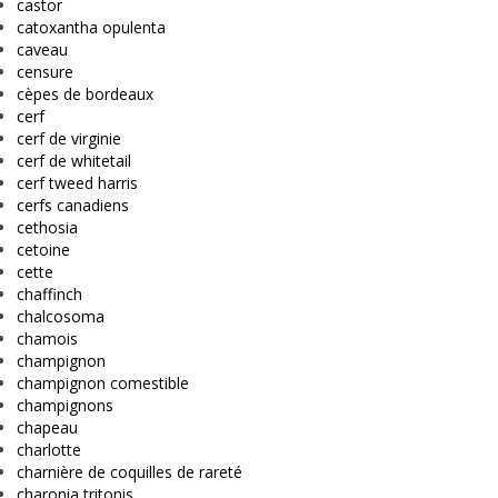
castor
catoxantha opulenta
caveau
censure
cèpes de bordeaux
cerf
cerf de virginie
cerf de whitetail
cerf tweed harris
cerfs canadiens
cethosia
cetoine
cette
chaffinch
chalcosoma
chamois
champignon
champignon comestible
champignons
chapeau
charlotte
charnière de coquilles de rareté
charonia tritonis