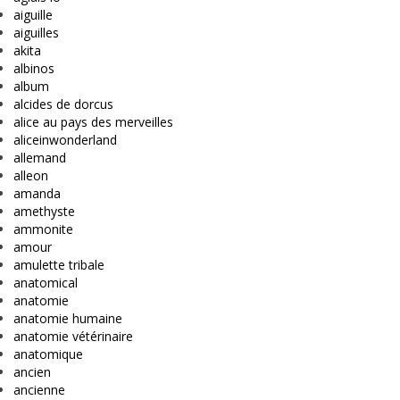
aiguille
aiguilles
akita
albinos
album
alcides de dorcus
alice au pays des merveilles
aliceinwonderland
allemand
alleon
amanda
amethyste
ammonite
amour
amulette tribale
anatomical
anatomie
anatomie humaine
anatomie vétérinaire
anatomique
ancien
ancienne