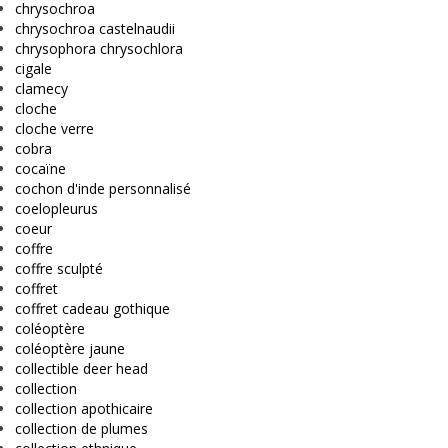
chrysochroa
chrysochroa castelnaudii
chrysophora chrysochlora
cigale
clamecy
cloche
cloche verre
cobra
cocaïne
cochon d'inde personnalisé
coelopleurus
coeur
coffre
coffre sculpté
coffret
coffret cadeau gothique
coléoptère
coléoptère jaune
collectible deer head
collection
collection apothicaire
collection de plumes