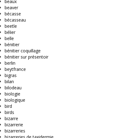
beaux
beaver
bécasse
bécasseau
beetle
bélier
belle
bénitier
bénitier coquillage
bénitier sur présentoir
berlin
beytfrance
bigras
bilan
bilodeau
biologie
biologique
bird
birds
bizarre
bizarrerie
bizarreries
bizarreries de taxidermie