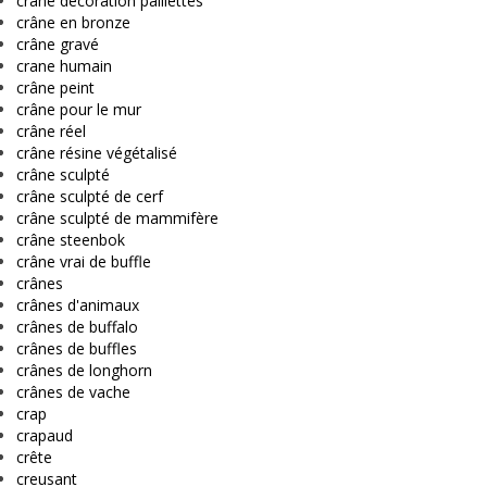
crâne décoration paillettes
crâne en bronze
crâne gravé
crane humain
crâne peint
crâne pour le mur
crâne réel
crâne résine végétalisé
crâne sculpté
crâne sculpté de cerf
crâne sculpté de mammifère
crâne steenbok
crâne vrai de buffle
crânes
crânes d'animaux
crânes de buffalo
crânes de buffles
crânes de longhorn
crânes de vache
crap
crapaud
crête
creusant