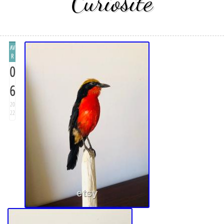
Curiosité
AV
R
0
6
20
22