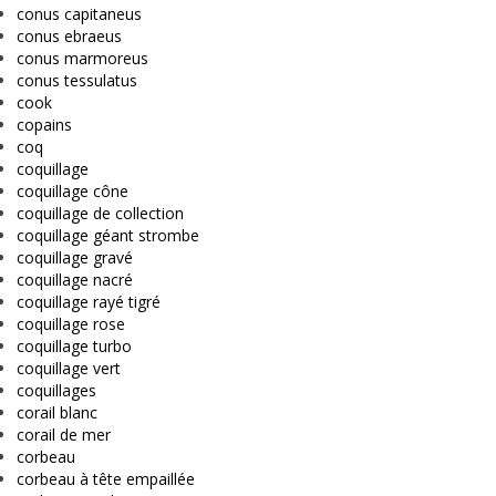
conus capitaneus
conus ebraeus
conus marmoreus
conus tessulatus
cook
copains
coq
coquillage
coquillage cône
coquillage de collection
coquillage géant strombe
coquillage gravé
coquillage nacré
coquillage rayé tigré
coquillage rose
coquillage turbo
coquillage vert
coquillages
corail blanc
corail de mer
corbeau
corbeau à tête empaillée