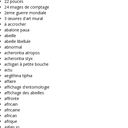
22 pouces
24 images de comptage
2eme guerre mondiale
3 œuvres d'art mural
à accrocher
abalone paua
abeille
abeille libellule
abnormal
acherontia atropos
acherontia styx
achigan à petite bouche
actu
aegithina tiphia
affaire
affichage d'entomologie
affichage des abeilles
affronte
africain
africaine
african
afrique
aglais io