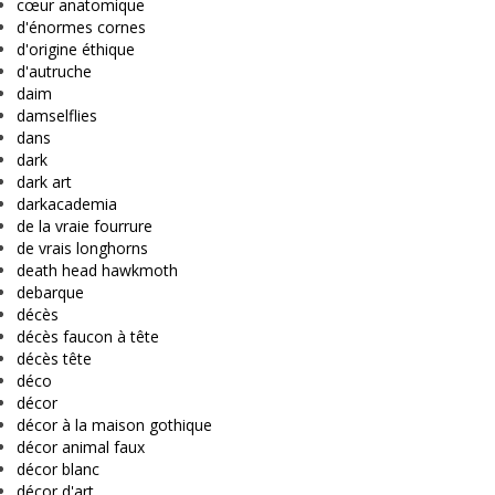
cœur anatomique
d'énormes cornes
d'origine éthique
d'autruche
daim
damselflies
dans
dark
dark art
darkacademia
de la vraie fourrure
de vrais longhorns
death head hawkmoth
debarque
décès
décès faucon à tête
décès tête
déco
décor
décor à la maison gothique
décor animal faux
décor blanc
décor d'art