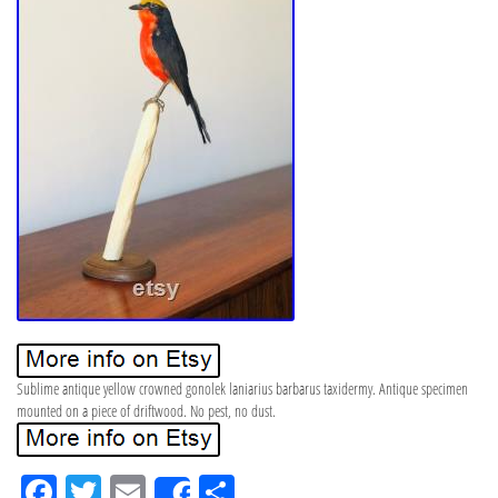
Sublime antique yellow crowned gonolek laniarius barbarus taxidermy. Antique specimen
mounted on a piece of driftwood. No pest, no dust.
Fa
Tw
Em
Pa