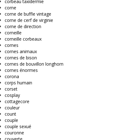
corbeau taxidermie
corne
corne de buffle vintage
corne de cerf de virginie
corne de direction
corneille
corneille corbeaux
cornes
cornes animaux
cornes de bison
cornes de bouvillon longhorn
cornes énormes
corona
corps humain
corset
cosplay
cottagecore
couleur
count
couple
couple sexué
couronne
couverte