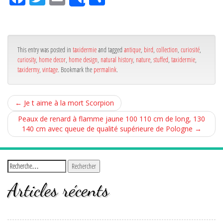
Share
ce
itt
ail
rta
bo
er
ge
ok
r
This entry was posted in
taxidermie
and tagged
antique
,
bird
,
collection
,
curiosité
,
curiosity
,
home decor
,
home design
,
natural history
,
nature
,
stuffed
,
taxidermie
,
taxidermy
,
vintage
. Bookmark the
permalink
.
←
Je t aime à la mort Scorpion
Peaux de renard à flamme jaune 100 110 cm de long, 130
140 cm avec queue de qualité supérieure de Pologne
→
Articles récents