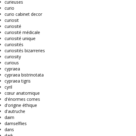
curieuses
curio
curio cabinet decor
curiosit
curiosité
curiosité médicale
curiosité unique
curiosités
curiosités bizarreries
curiosity
curious
cypraea
cypraea bistrinotata
cypraea tigris
cyril
cœur anatomique
d'énormes cornes
d'origine éthique
d'autruche
daim
damselflies
dans
dark