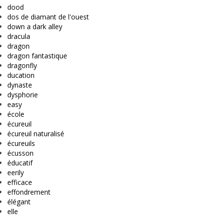
dood
dos de diamant de l'ouest
down a dark alley
dracula
dragon
dragon fantastique
dragonfly
ducation
dynaste
dysphorie
easy
école
écureuil
écureuil naturalisé
écureuils
écusson
éducatif
eerily
efficace
effondrement
élégant
elle