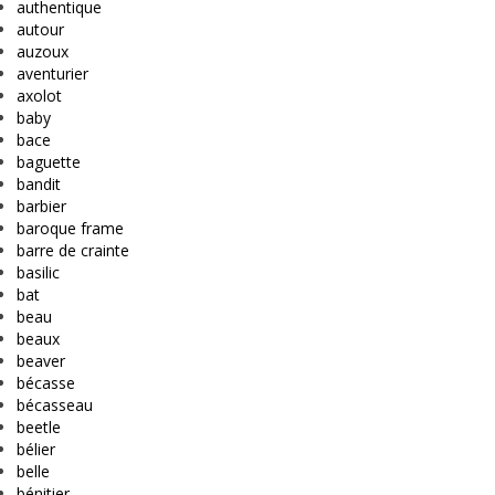
authentique
autour
auzoux
aventurier
axolot
baby
bace
baguette
bandit
barbier
baroque frame
barre de crainte
basilic
bat
beau
beaux
beaver
bécasse
bécasseau
beetle
bélier
belle
bénitier