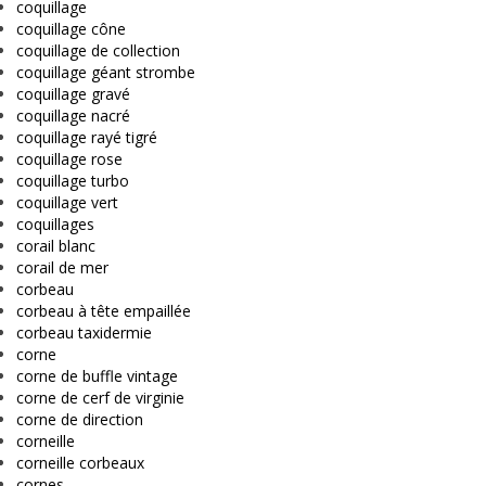
coquillage
coquillage cône
coquillage de collection
coquillage géant strombe
coquillage gravé
coquillage nacré
coquillage rayé tigré
coquillage rose
coquillage turbo
coquillage vert
coquillages
corail blanc
corail de mer
corbeau
corbeau à tête empaillée
corbeau taxidermie
corne
corne de buffle vintage
corne de cerf de virginie
corne de direction
corneille
corneille corbeaux
cornes