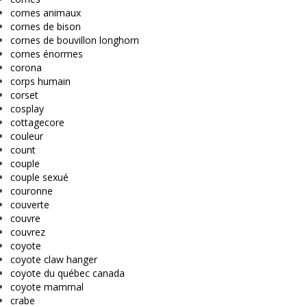
cornes animaux
cornes de bison
cornes de bouvillon longhorn
cornes énormes
corona
corps humain
corset
cosplay
cottagecore
couleur
count
couple
couple sexué
couronne
couverte
couvre
couvrez
coyote
coyote claw hanger
coyote du québec canada
coyote mammal
crabe