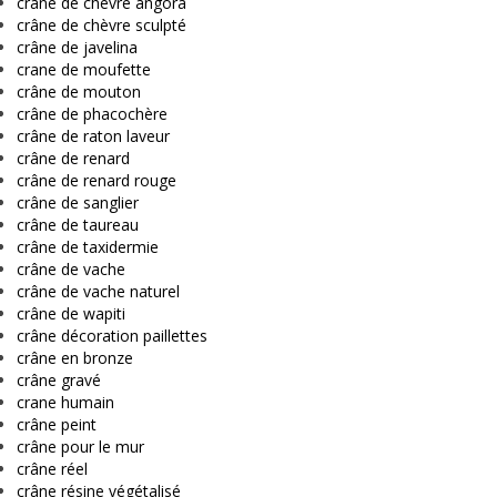
crâne de chèvre angora
crâne de chèvre sculpté
crâne de javelina
crane de moufette
crâne de mouton
crâne de phacochère
crâne de raton laveur
crâne de renard
crâne de renard rouge
crâne de sanglier
crâne de taureau
crâne de taxidermie
crâne de vache
crâne de vache naturel
crâne de wapiti
crâne décoration paillettes
crâne en bronze
crâne gravé
crane humain
crâne peint
crâne pour le mur
crâne réel
crâne résine végétalisé