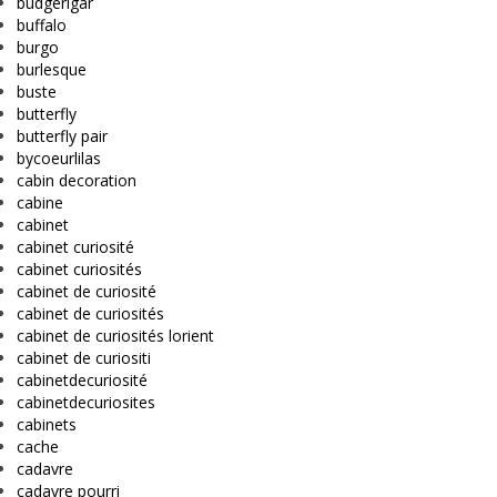
budgerigar
buffalo
burgo
burlesque
buste
butterfly
butterfly pair
bycoeurlilas
cabin decoration
cabine
cabinet
cabinet curiosité
cabinet curiosités
cabinet de curiosité
cabinet de curiosités
cabinet de curiosités lorient
cabinet de curiositi
cabinetdecuriosité
cabinetdecuriosites
cabinets
cache
cadavre
cadavre pourri