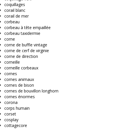
coquillages
corail blanc
corail de mer
corbeau
corbeau à tête empaillée
corbeau taxidermie
corne
corne de buffle vintage
corne de cerf de virginie
corne de direction
corneille
corneille corbeaux
cornes
cornes animaux
cornes de bison
cornes de bouvillon longhorn
cornes énormes
corona
corps humain
corset
cosplay
cottagecore