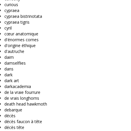
curious
cypraea
cypraea bistrinotata
cypraea tigris
cyril
cœur anatomique
d'énormes cornes
d'origine éthique
d'autruche
daim
damselflies
dans
dark
dark art
darkacademia
de la vraie fourrure
de vrais longhorns
death head hawkmoth
debarque
décès
décès faucon à tête
décès tête