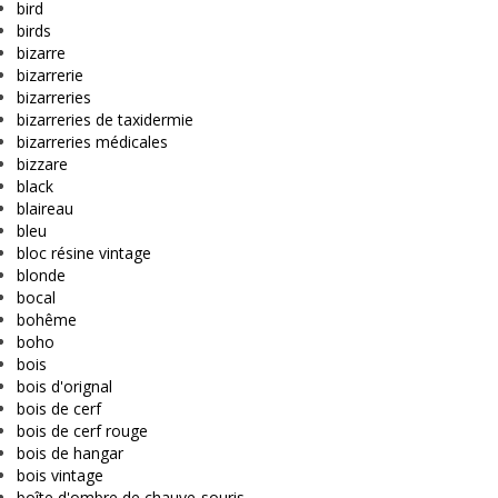
bird
birds
bizarre
bizarrerie
bizarreries
bizarreries de taxidermie
bizarreries médicales
bizzare
black
blaireau
bleu
bloc résine vintage
blonde
bocal
bohême
boho
bois
bois d'orignal
bois de cerf
bois de cerf rouge
bois de hangar
bois vintage
boîte d'ombre de chauve-souris