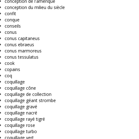
conception de l'amérique
conception du milieu du siècle
confit
conque
conseils
conus
conus capitaneus
conus ebraeus
conus marmoreus
conus tessulatus
cook
copains
coq
coquillage
coquillage cône
coquillage de collection
coquillage géant strombe
coquillage gravé
coquillage nacré
coquillage rayé tigré
coquillage rose
coquillage turbo
coquillage vert