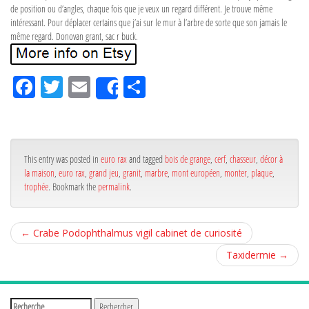
de position ou d’angles, chaque fois que je veux un regard différent. Je trouve même
intéressant. Pour déplacer certains que j’ai sur le mur à l’arbre de sorte que son jamais le
même regard. Donovan grant, sac r buck.
Fa
Tw
Em
Pa
Share
ce
itt
ail
rta
bo
er
ge
ok
r
This entry was posted in
euro rax
and tagged
bois de grange
,
cerf
,
chasseur
,
décor à
la maison
,
euro rax
,
grand jeu
,
granit
,
marbre
,
mont européen
,
monter
,
plaque
,
trophée
. Bookmark the
permalink
.
←
Crabe Podophthalmus vigil cabinet de curiosité
Taxidermie
→