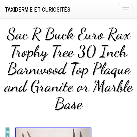
TAXIDERMIE ET CURIOSITÉS
T
o
g
Sac R Buck Euro Rax
g
l
Trophy Tree 30 Inch
e
n
Barnwood Top Plaque
a
v
i
and Granite or Marble
g
a
Base
t
i
o
n
AV
R