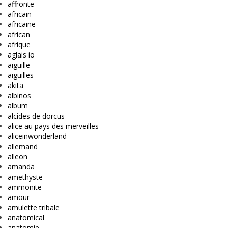
affronte
africain
africaine
african
afrique
aglais io
aiguille
aiguilles
akita
albinos
album
alcides de dorcus
alice au pays des merveilles
aliceinwonderland
allemand
alleon
amanda
amethyste
ammonite
amour
amulette tribale
anatomical
anatomie