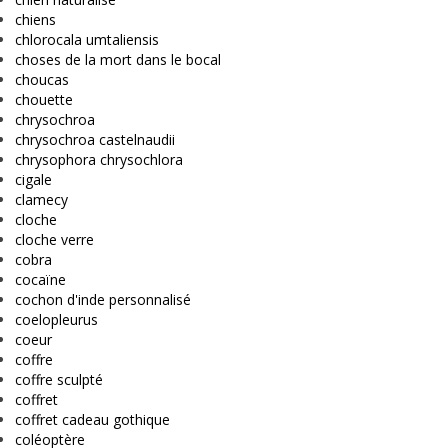
chiens
chlorocala umtaliensis
choses de la mort dans le bocal
choucas
chouette
chrysochroa
chrysochroa castelnaudii
chrysophora chrysochlora
cigale
clamecy
cloche
cloche verre
cobra
cocaïne
cochon d'inde personnalisé
coelopleurus
coeur
coffre
coffre sculpté
coffret
coffret cadeau gothique
coléoptère