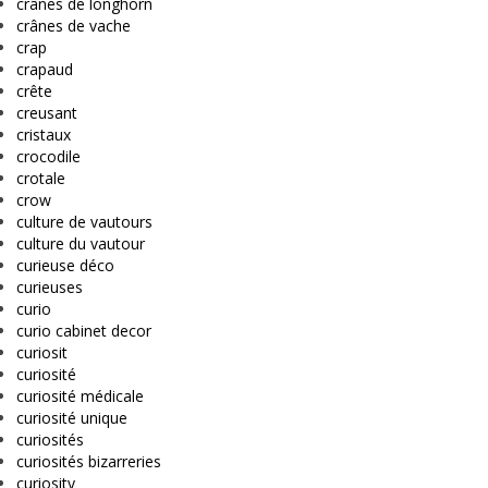
crânes de longhorn
crânes de vache
crap
crapaud
crête
creusant
cristaux
crocodile
crotale
crow
culture de vautours
culture du vautour
curieuse déco
curieuses
curio
curio cabinet decor
curiosit
curiosité
curiosité médicale
curiosité unique
curiosités
curiosités bizarreries
curiosity