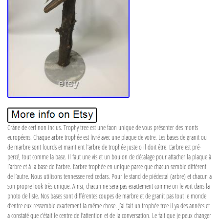
Crâne de cerf non inclus. Trophy tree est une faon unique de vous présenter des monts
européens. Chaque arbre trophée est livré avec une plaque de votre. Les bases de granit ou
de marbre sont lourds et maintient l’arbre de trophée juste o il doit être. L’arbre est pré-
percé, tout comme la base. Il faut une vis et un boulon de décalage pour attacher la plaque à
l’arbre et à la base de l’arbre. L’arbre trophée en unique parce que chacun semble différent
de l’autre. Nous utilisons tennessee red cedars. Pour le stand de piédestal (arbre) et chacun a
son propre look très unique. Ainsi, chacun ne sera pas exactement comme on le voit dans la
photo de liste. Nos bases sont différentes coupes de marbre et de granit pas tout le monde
d’entre eux ressemble exactement la même chose. J’ai fait un trophée tree il ya des années et
a constaté que c’était le centre de l’attention et de la conversation. Le fait que je peux changer