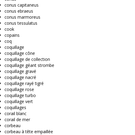
conus capitaneus
conus ebraeus
conus marmoreus
conus tessulatus
cook
copains
coq
coquillage
coquillage cône
coquillage de collection
coquillage géant strombe
coquillage gravé
coquillage nacré
coquillage rayé tigré
coquillage rose
coquillage turbo
coquillage vert
coquillages
corail blanc
corail de mer
corbeau
corbeau à tête empaillée