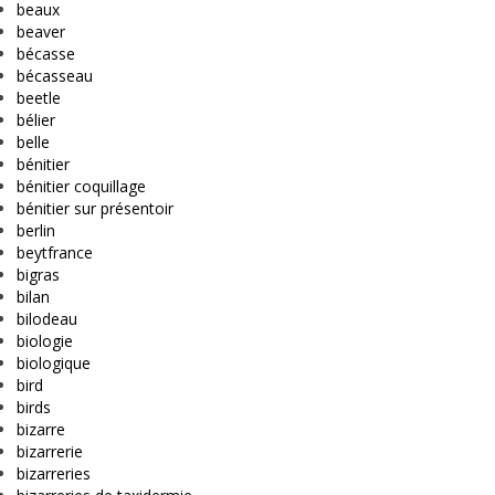
beaux
beaver
bécasse
bécasseau
beetle
bélier
belle
bénitier
bénitier coquillage
bénitier sur présentoir
berlin
beytfrance
bigras
bilan
bilodeau
biologie
biologique
bird
birds
bizarre
bizarrerie
bizarreries