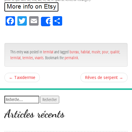
Fa
Tw
Em
Pa
Share
ce
itt
ail
rta
bo
er
ge
ok
r
This entry was posted in
termitat
and tagged
bureau
,
habitat
,
musée
,
pour
,
qualité
,
termitat
,
termites
,
vivants
. Bookmark the
permalink
.
←
Taxidermie
Rêves de serpent
→
Articles récents