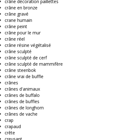
crâne décoration paillettes
crâne en bronze
crâne gravé
crane humain
crâne peint
crâne pour le mur
crâne réel
crâne résine végétalisé
crâne sculpté
crâne sculpté de cerf
crâne sculpté de mammifère
crâne steenbok
crâne vrai de buffle
crânes
crânes d'animaux
crânes de buffalo
crânes de buffles
crânes de longhorn
crânes de vache
crap
crapaud
crête
creusant