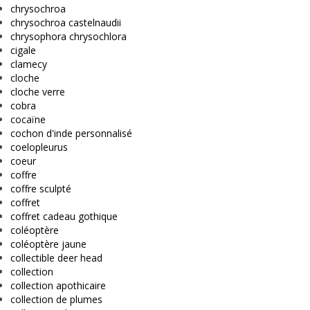
chrysochroa
chrysochroa castelnaudii
chrysophora chrysochlora
cigale
clamecy
cloche
cloche verre
cobra
cocaïne
cochon d'inde personnalisé
coelopleurus
coeur
coffre
coffre sculpté
coffret
coffret cadeau gothique
coléoptère
coléoptère jaune
collectible deer head
collection
collection apothicaire
collection de plumes