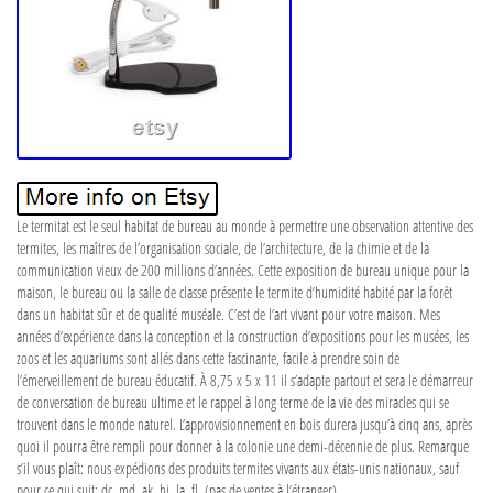
Le termitat est le seul habitat de bureau au monde à permettre une observation attentive des
termites, les maîtres de l’organisation sociale, de l’architecture, de la chimie et de la
communication vieux de 200 millions d’années. Cette exposition de bureau unique pour la
maison, le bureau ou la salle de classe présente le termite d’humidité habité par la forêt
dans un habitat sûr et de qualité muséale. C’est de l’art vivant pour votre maison. Mes
années d’expérience dans la conception et la construction d’expositions pour les musées, les
zoos et les aquariums sont allés dans cette fascinante, facile à prendre soin de
l’émerveillement de bureau éducatif. À 8,75 x 5 x 11 il s’adapte partout et sera le démarreur
de conversation de bureau ultime et le rappel à long terme de la vie des miracles qui se
trouvent dans le monde naturel. L’approvisionnement en bois durera jusqu’à cinq ans, après
quoi il pourra être rempli pour donner à la colonie une demi-décennie de plus. Remarque
s’il vous plaît: nous expédions des produits termites vivants aux états-unis nationaux, sauf
pour ce qui suit: dc, md, ak, hi, la, fl. (pas de ventes à l’étranger).