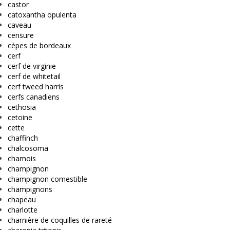
castor
catoxantha opulenta
caveau
censure
cèpes de bordeaux
cerf
cerf de virginie
cerf de whitetail
cerf tweed harris
cerfs canadiens
cethosia
cetoine
cette
chaffinch
chalcosoma
chamois
champignon
champignon comestible
champignons
chapeau
charlotte
charnière de coquilles de rareté