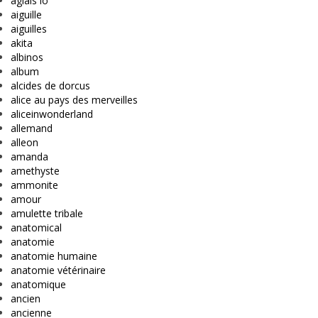
aglais io
aiguille
aiguilles
akita
albinos
album
alcides de dorcus
alice au pays des merveilles
aliceinwonderland
allemand
alleon
amanda
amethyste
ammonite
amour
amulette tribale
anatomical
anatomie
anatomie humaine
anatomie vétérinaire
anatomique
ancien
ancienne