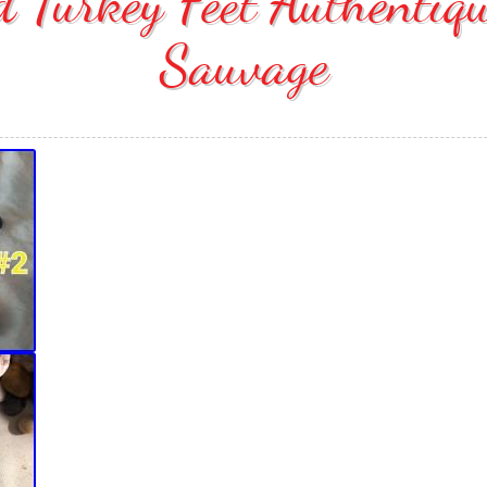
 Turkey Feet Authentiq
Sauvage