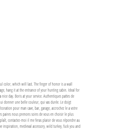
ul color, which will last. The finger of honor is a wall
age, hang it at the entrance of your hunting cabin. Ideal for
 nice day. Boris at your service. Authentiques pattes de
lui donner une belle couleur, qui vas durée. Le doigt
coration pour man cave, bar, garage, accrochez le a votre
es paires nous prenons soins de vous en choisir le plus
laît, contactez-moi il me feras plaisir de vous répondre au
ive inspiration, medieval accessory, wild turkey, fuck you and