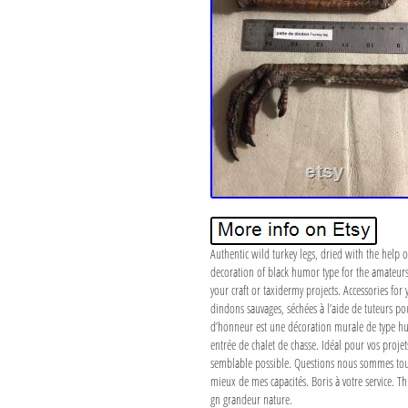
Authentic wild turkey legs, dried with the help of
decoration of black humor type for the amateurs of
your craft or taxidermy projects. Accessories for
dindons sauvages, séchées à l’aide de tuteurs po
d’honneur est une décoration murale de type hum
entrée de chalet de chasse. Idéal pour vos proje
semblable possible. Questions nous sommes toujou
mieux de mes capacités. Boris à votre service. Thi
gn grandeur nature.