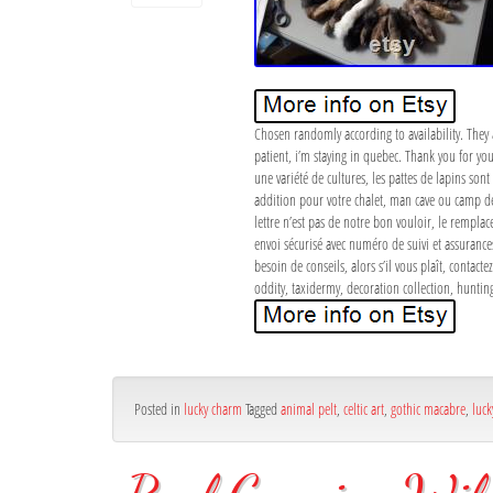
Chosen randomly according to availability. They a
patient, i’m staying in quebec. Thank you for yo
une variété de cultures, les pattes de lapins so
addition pour votre chalet, man cave ou camp de
lettre n’est pas de notre bon vouloir, le remplac
envoi sécurisé avec numéro de suivi et assuranc
besoin de conseils, alors s’il vous plaît, contac
oddity, taxidermy, decoration collection, hunting
Posted in
lucky charm
Tagged
animal pelt
,
celtic art
,
gothic macabre
,
luc