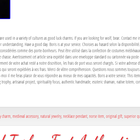
re used in a variety of cultures as good luck charms. If you are looking for wolf, bear. Contact me i
ur understanding. Have a good day. Boris is at your service. Choisies au hasard selon la disponibil
nt considérées comme des porte-bonheurs. Peut être utilisé dans la confection de costumes médiévaux
 chasse. Avertissement cet article sera expédié dans une enveloppe standard ou cartonnée via poste
ement de votre achat resté a notre discrétion, les frais de port vous seront chargés. Si votre adresse 
es qui seront expédiées à vos frais. Merci de vôtre compréhension. Questions nous sommes toujours
tez-moi il me feras plaisir de vous répondre au mieux de mes capacités. Boris a votre service. This ite
 trophy, artisanal project, spirituality focus, authentic handmade, esoteric shaman, native totem, co
ky charm
,
medieval accessory
,
natural jewelry
,
necklace pendant
,
norse item
,
original gift
,
superior qu