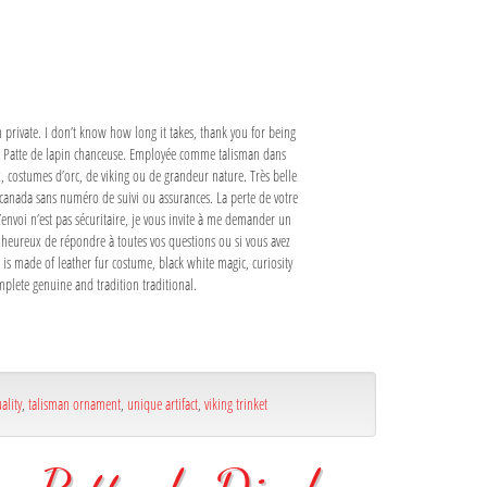
n private. I don’t know how long it takes, thank you for being
ité. Patte de lapin chanceuse. Employée comme talisman dans
, costumes d’orc, de viking ou de grandeur nature. Très belle
 canada sans numéro de suivi ou assurances. La perte de votre
d’envoi n’est pas sécuritaire, je vous invite à me demander un
 heureux de répondre à toutes vos questions ou si vous avez
m is made of leather fur costume, black white magic, curiosity
mplete genuine and tradition traditional.
ality
,
talisman ornament
,
unique artifact
,
viking trinket