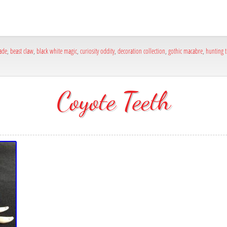
ade
,
beast claw
,
black white magic
,
curiosity oddity
,
decoration collection
,
gothic macabre
,
hunting 
Coyote Teeth