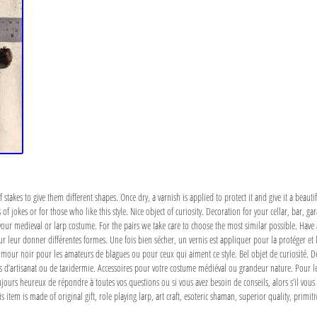
 stakes to give them different shapes. Once dry, a varnish is applied to protect it and give it a beautif
 jokes or for those who like this style. Nice object of curiosity. Decoration for your cellar, bar, gar
 your medieval or larp costume. For the pairs we take care to choose the most similar possible. Have a
ur leur donner différentes formes. Une fois bien sécher, un vernis est appliquer pour la protéger et 
our noir pour les amateurs de blagues ou pour ceux qui aiment ce style. Bel objet de curiosité. Dé
ts d’artisanat ou de taxidermie. Accessoires pour votre costume médiéval ou grandeur nature. Pour l
rs heureux de répondre à toutes vos questions ou si vous avez besoin de conseils, alors s’il vous p
s item is made of original gift, role playing larp, art craft, esoteric shaman, superior quality, primit