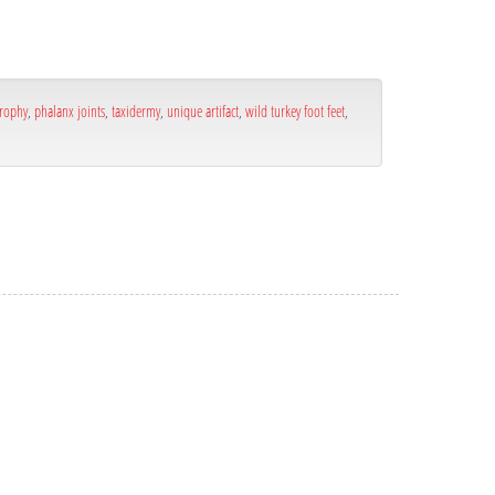
trophy
,
phalanx joints
,
taxidermy
,
unique artifact
,
wild turkey foot feet
,