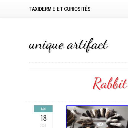
TAXIDERMIE ET CURIOSITÉS
unique artifact
Rabbit
MAI
18
2026