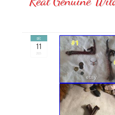
Real Genuine Wild
DÉC
11
2025