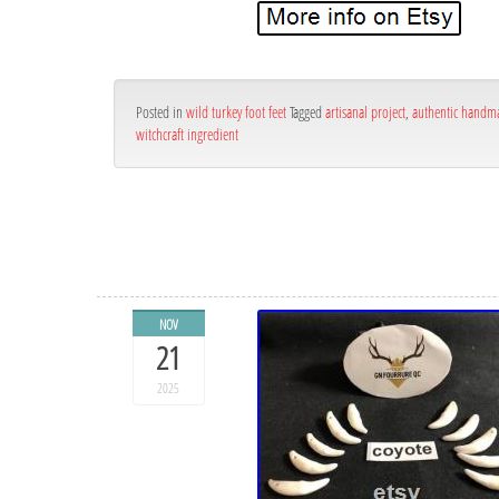
Posted in
wild turkey foot feet
Tagged
artisanal project
,
authentic handm
witchcraft ingredient
NOV
21
2025