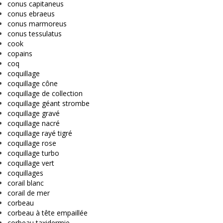
conus capitaneus
conus ebraeus
conus marmoreus
conus tessulatus
cook
copains
coq
coquillage
coquillage cône
coquillage de collection
coquillage géant strombe
coquillage gravé
coquillage nacré
coquillage rayé tigré
coquillage rose
coquillage turbo
coquillage vert
coquillages
corail blanc
corail de mer
corbeau
corbeau à tête empaillée
corbeau taxidermie