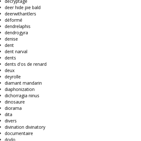
decryptage
deer hide pie bald
deerwithantlers
déformé
dendrelaphis
dendrogyra
denise
dent
dent narval
dents
dents d'os de renard
deux
deyrolle
diamant mandarin
diaphonization
dichorragia ninus
dinosaure
diorama
dita
divers
divination divinatory
documentaire
dodo