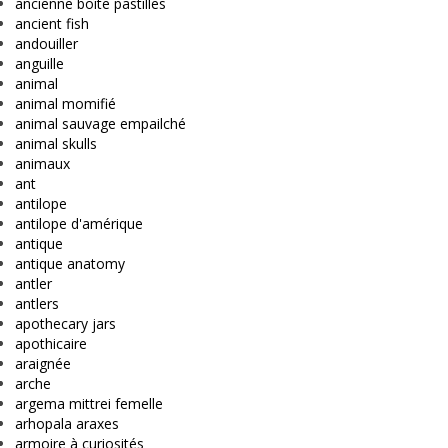
ancienne boîte pastilles
ancient fish
andouiller
anguille
animal
animal momifié
animal sauvage empailché
animal skulls
animaux
ant
antilope
antilope d'amérique
antique
antique anatomy
antler
antlers
apothecary jars
apothicaire
araignée
arche
argema mittrei femelle
arhopala araxes
armoire à curiosités