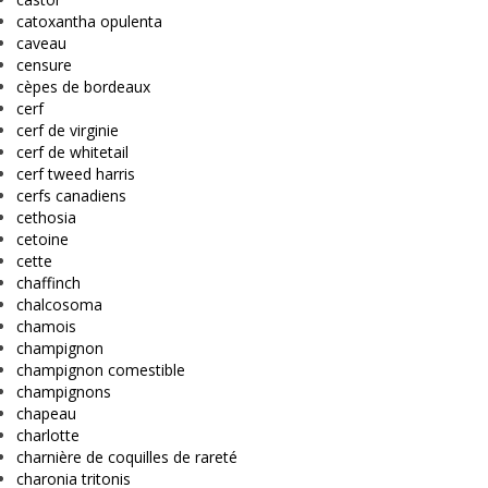
catoxantha opulenta
caveau
censure
cèpes de bordeaux
cerf
cerf de virginie
cerf de whitetail
cerf tweed harris
cerfs canadiens
cethosia
cetoine
cette
chaffinch
chalcosoma
chamois
champignon
champignon comestible
champignons
chapeau
charlotte
charnière de coquilles de rareté
charonia tritonis