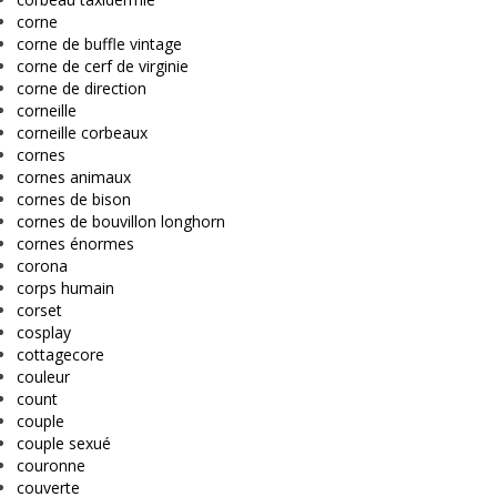
corne
corne de buffle vintage
corne de cerf de virginie
corne de direction
corneille
corneille corbeaux
cornes
cornes animaux
cornes de bison
cornes de bouvillon longhorn
cornes énormes
corona
corps humain
corset
cosplay
cottagecore
couleur
count
couple
couple sexué
couronne
couverte