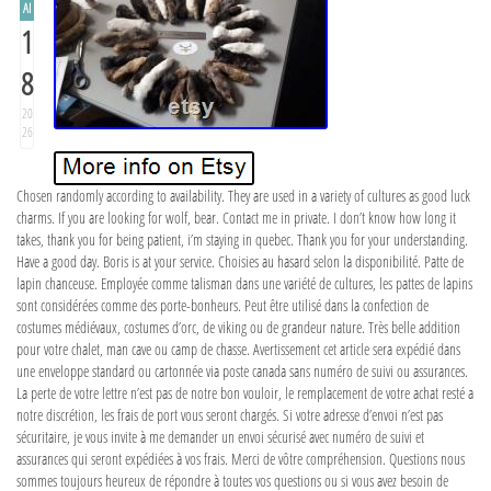
AI
1
8
20
26
Chosen randomly according to availability. They are used in a variety of cultures as good luck
charms. If you are looking for wolf, bear. Contact me in private. I don’t know how long it
takes, thank you for being patient, i’m staying in quebec. Thank you for your understanding.
Have a good day. Boris is at your service. Choisies au hasard selon la disponibilité. Patte de
lapin chanceuse. Employée comme talisman dans une variété de cultures, les pattes de lapins
sont considérées comme des porte-bonheurs. Peut être utilisé dans la confection de
costumes médiévaux, costumes d’orc, de viking ou de grandeur nature. Très belle addition
pour votre chalet, man cave ou camp de chasse. Avertissement cet article sera expédié dans
une enveloppe standard ou cartonnée via poste canada sans numéro de suivi ou assurances.
La perte de votre lettre n’est pas de notre bon vouloir, le remplacement de votre achat resté a
notre discrétion, les frais de port vous seront chargés. Si votre adresse d’envoi n’est pas
sécuritaire, je vous invite à me demander un envoi sécurisé avec numéro de suivi et
assurances qui seront expédiées à vos frais. Merci de vôtre compréhension. Questions nous
sommes toujours heureux de répondre à toutes vos questions ou si vous avez besoin de