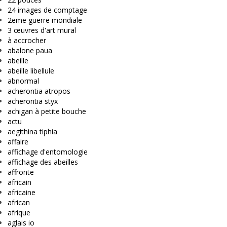
24 images de comptage
2eme guerre mondiale
3 œuvres d'art mural
à accrocher
abalone paua
abeille
abeille libellule
abnormal
acherontia atropos
acherontia styx
achigan à petite bouche
actu
aegithina tiphia
affaire
affichage d'entomologie
affichage des abeilles
affronte
africain
africaine
african
afrique
aglais io