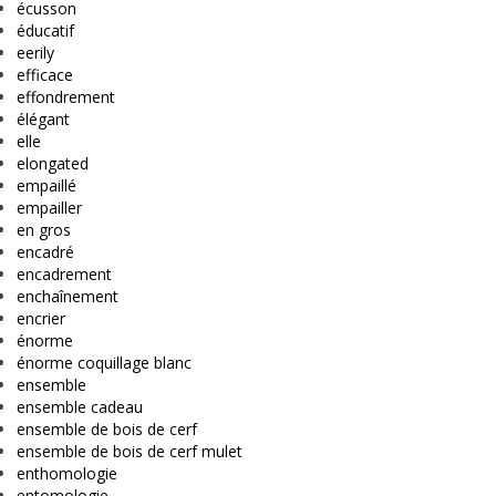
écusson
éducatif
eerily
efficace
effondrement
élégant
elle
elongated
empaillé
empailler
en gros
encadré
encadrement
enchaînement
encrier
énorme
énorme coquillage blanc
ensemble
ensemble cadeau
ensemble de bois de cerf
ensemble de bois de cerf mulet
enthomologie
entomologie