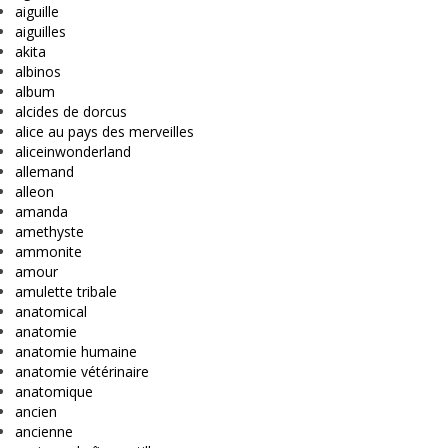
aiguille
aiguilles
akita
albinos
album
alcides de dorcus
alice au pays des merveilles
aliceinwonderland
allemand
alleon
amanda
amethyste
ammonite
amour
amulette tribale
anatomical
anatomie
anatomie humaine
anatomie vétérinaire
anatomique
ancien
ancienne