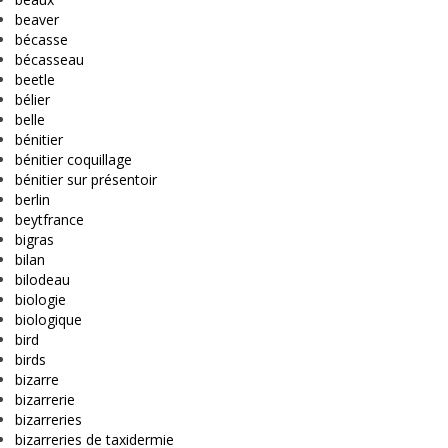
beaver
bécasse
bécasseau
beetle
bélier
belle
bénitier
bénitier coquillage
bénitier sur présentoir
berlin
beytfrance
bigras
bilan
bilodeau
biologie
biologique
bird
birds
bizarre
bizarrerie
bizarreries
bizarreries de taxidermie