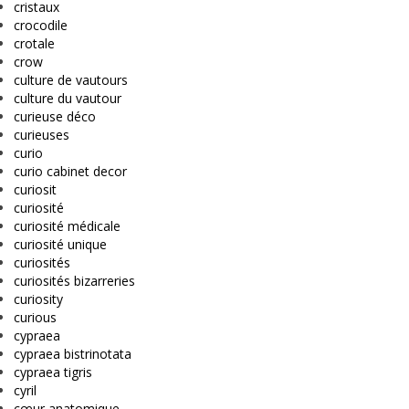
cristaux
crocodile
crotale
crow
culture de vautours
culture du vautour
curieuse déco
curieuses
curio
curio cabinet decor
curiosit
curiosité
curiosité médicale
curiosité unique
curiosités
curiosités bizarreries
curiosity
curious
cypraea
cypraea bistrinotata
cypraea tigris
cyril
cœur anatomique