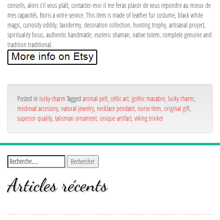
conseils, alors s’il vous plaît, contactez-moi il me feras plaisir de vous répondre au mieux de
mes capacités. Boris a votre service. This item is made of leather fur costume, black white
magic, curiosity oddity, taxidermy, decoration collection, hunting trophy, artisanal project,
spirituality focus, authentic handmade, esoteric shaman, native totem, complete genuine and
tradition traditional.
Posted in
lucky charm
Tagged
animal pelt
,
celtic art
,
gothic macabre
,
lucky charm
,
medieval accessory
,
natural jewelry
,
necklace pendant
,
norse item
,
original gift
,
superior quality
,
talisman ornament
,
unique artifact
,
viking trinket
Articles récents