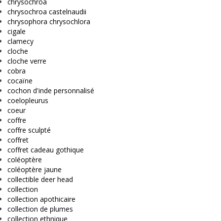
chrysochroa
chrysochroa castelnaudii
chrysophora chrysochlora
cigale
clamecy
cloche
cloche verre
cobra
cocaïne
cochon d'inde personnalisé
coelopleurus
coeur
coffre
coffre sculpté
coffret
coffret cadeau gothique
coléoptère
coléoptère jaune
collectible deer head
collection
collection apothicaire
collection de plumes
collection ethnique