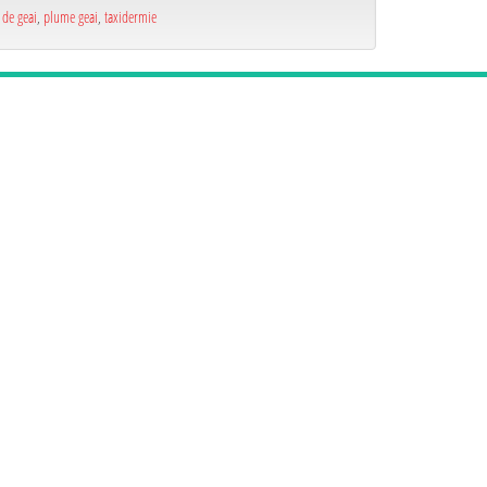
de geai
,
plume geai
,
taxidermie