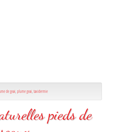
ume de geai
,
plume geai
,
taxidermie
aturelles pieds de
iseaux