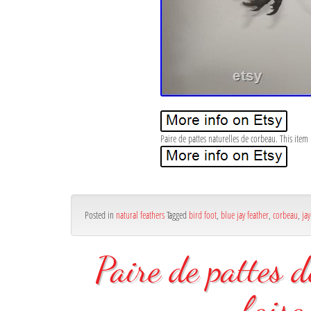
Paire de pattes naturelles de corbeau. This item 
Posted in
natural feathers
Tagged
bird foot
,
blue jay feather
,
corbeau
,
jay
Paire de pattes d
faisa