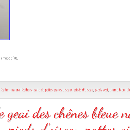
is made of os.
 feather
,
natural feathers
,
paire de pattes
,
pattes oiseaux
,
pieds d'oiseau
,
pieds geai
,
plume bleu
,
pl
e geai des chênes bleue n
n pieds d’oiseau pattes o