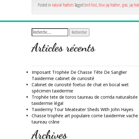
Posted in
natural feathers
Tagged
bird foot
,
blue jay feather
,
geai
,
jay fea
Articles récents
Imposant Trophée De Chasse Tête De Sanglier
Taxidermie cabinet de curiosité
Cabinet de curiosité foetus de chat en bocal wet
spécimen taxidermie
Trophée tete de toros taureau de corrida naturalisée
taxidermie légal
Taxidermy Tour Meateater Sheds With John Hayes
Chasse trophée art populaire corne taxidermie vache
taureau crâne
Archives