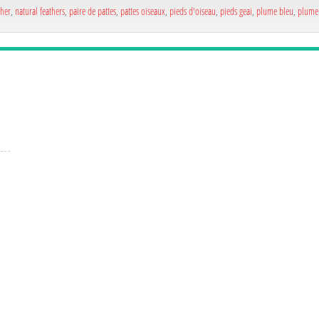
ther
,
natural feathers
,
paire de pattes
,
pattes oiseaux
,
pieds d'oiseau
,
pieds geai
,
plume bleu
,
plume 