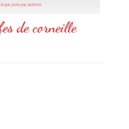
de geai
,
plume geai
,
taxidermie
fes de corneille