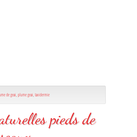
ume de geai
,
plume geai
,
taxidermie
aturelles pieds de
iseaux