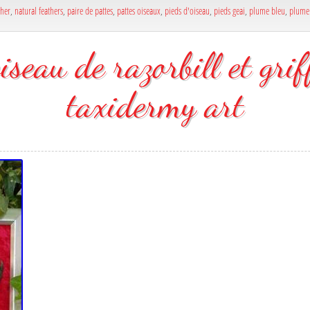
ther
,
natural feathers
,
paire de pattes
,
pattes oiseaux
,
pieds d'oiseau
,
pieds geai
,
plume bleu
,
plume 
seau de razorbill et grif
taxidermy art