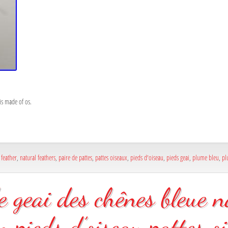
is made of os.
 feather
,
natural feathers
,
paire de pattes
,
pattes oiseaux
,
pieds d'oiseau
,
pieds geai
,
plume bleu
,
pl
e geai des chênes bleue n
n pieds d’oiseau pattes o