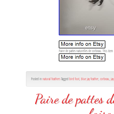
Paire de pattes naturelles de corbeau. This item 
Posted in
natural feathers
Tagged
bird foot
,
blue jay feather
,
corbeau
,
jay
Paire de pattes d
faisa