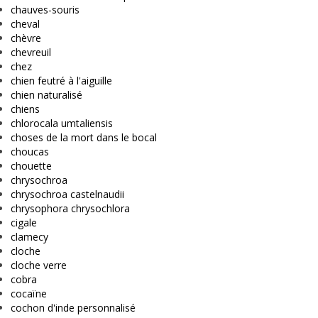
chauves-souris
cheval
chèvre
chevreuil
chez
chien feutré à l'aiguille
chien naturalisé
chiens
chlorocala umtaliensis
choses de la mort dans le bocal
choucas
chouette
chrysochroa
chrysochroa castelnaudii
chrysophora chrysochlora
cigale
clamecy
cloche
cloche verre
cobra
cocaïne
cochon d'inde personnalisé