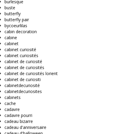
burlesque
buste
butterfly
butterfly pair
bycoeurlilas
cabin decoration
cabine
cabinet
cabinet curiosité
cabinet curiosités
cabinet de curiosité
cabinet de curiosités
cabinet de curiosités lorient
cabinet de curiositi
cabinetdecuriosité
cabinetdecuriosites
cabinets
cache
cadavre
cadavre pourri
cadeau bizarre
cadeau d'anniversaire
cadeau d'halloween