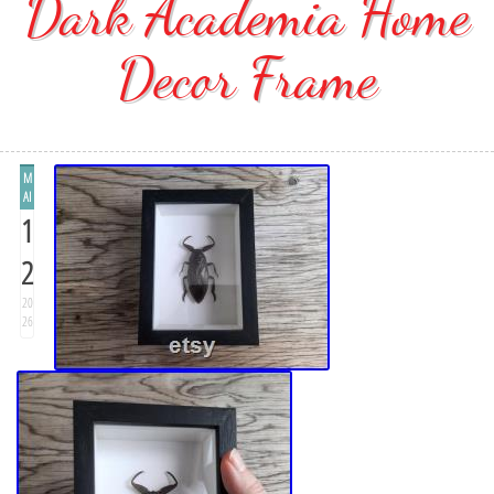
Dark Academia Home
Decor Frame
M
AI
1
2
20
26