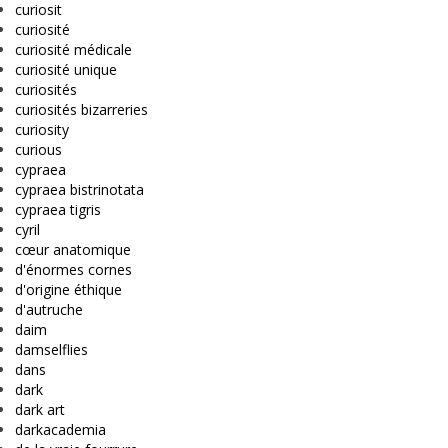
curiosit
curiosité
curiosité médicale
curiosité unique
curiosités
curiosités bizarreries
curiosity
curious
cypraea
cypraea bistrinotata
cypraea tigris
cyril
cœur anatomique
d'énormes cornes
d'origine éthique
d'autruche
daim
damselflies
dans
dark
dark art
darkacademia