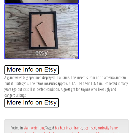
A giant water bug specimen displayed in a frame. This insect is from north america and can
hurt if it bites you. The frame measures approx. 5 1/2 in4 1/4in1 3/4 in. I collected it many
years ago but it’s still in perfect condition. A great gift for anyone who likes ugly and
dangerous bugs.
Posted in
giant water bug
Tagged
big bug insect frame
,
big insect
,
curiosity frame
,