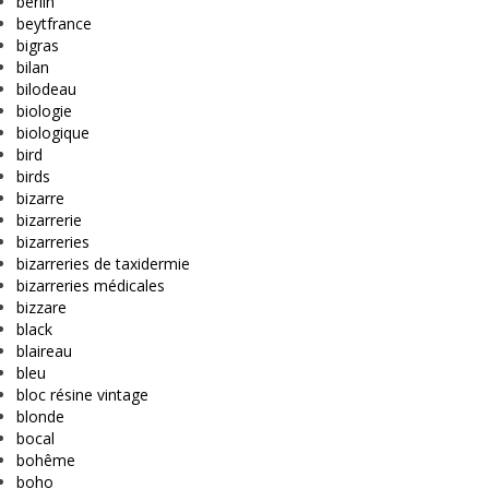
berlin
beytfrance
bigras
bilan
bilodeau
biologie
biologique
bird
birds
bizarre
bizarrerie
bizarreries
bizarreries de taxidermie
bizarreries médicales
bizzare
black
blaireau
bleu
bloc résine vintage
blonde
bocal
bohême
boho