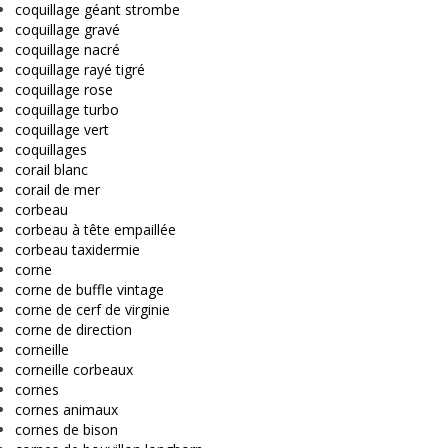
coquillage géant strombe
coquillage gravé
coquillage nacré
coquillage rayé tigré
coquillage rose
coquillage turbo
coquillage vert
coquillages
corail blanc
corail de mer
corbeau
corbeau à tête empaillée
corbeau taxidermie
corne
corne de buffle vintage
corne de cerf de virginie
corne de direction
corneille
corneille corbeaux
cornes
cornes animaux
cornes de bison