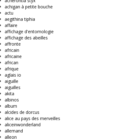
acherontia styx
achigan à petite bouche
actu
aegithina tiphia
affaire
affichage d'entomologie
affichage des abeilles
affronte
africain
africaine
african
afrique
aglais io
aiguille
aiguilles
akita
albinos
album
alcides de dorcus
alice au pays des merveilles
aliceinwonderland
allemand
alleon