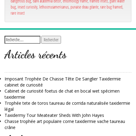
dangerous bug
,
dark academia decor
,
entomology frame
,
framed insect
,
giant water
bug
,
insect curiosity
,
lethocerusamericanus
,
punaise deau géante
,
rare bug framed
,
rare insect
Articles récents
Imposant Trophée De Chasse Tête De Sanglier Taxidermie
cabinet de curiosité
Cabinet de curiosité foetus de chat en bocal wet spécimen
taxidermie
Trophée tete de toros taureau de corrida naturalisée taxidermie
légal
Taxidermy Tour Meateater Sheds With John Hayes
Chasse trophée art populaire corne taxidermie vache taureau
crâne