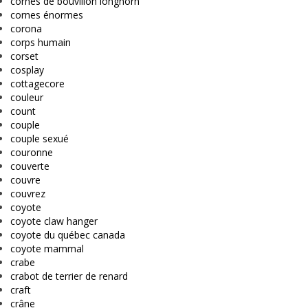
cornes de bouvillon longhorn
cornes énormes
corona
corps humain
corset
cosplay
cottagecore
couleur
count
couple
couple sexué
couronne
couverte
couvre
couvrez
coyote
coyote claw hanger
coyote du québec canada
coyote mammal
crabe
crabot de terrier de renard
craft
crâne