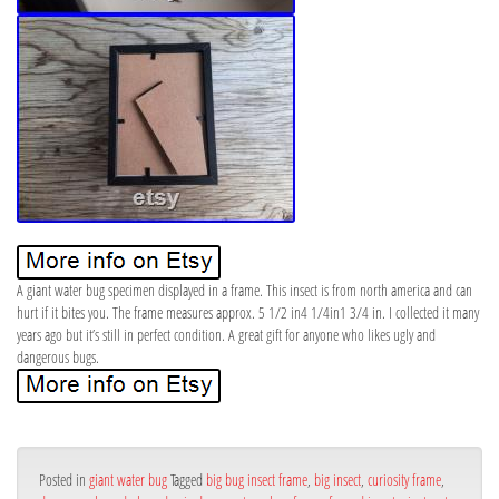
A giant water bug specimen displayed in a frame. This insect is from north america and can
hurt if it bites you. The frame measures approx. 5 1/2 in4 1/4in1 3/4 in. I collected it many
years ago but it’s still in perfect condition. A great gift for anyone who likes ugly and
dangerous bugs.
Posted in
giant water bug
Tagged
big bug insect frame
,
big insect
,
curiosity frame
,