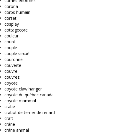
cornes énormes
corona
corps humain
corset
cosplay
cottagecore
couleur
count
couple
couple sexué
couronne
couverte
couvre
couvrez
coyote
coyote claw hanger
coyote du québec canada
coyote mammal
crabe
crabot de terrier de renard
craft
crâne
crâne animal