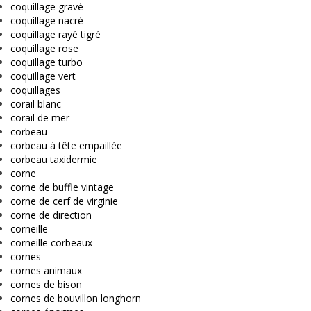
coquillage gravé
coquillage nacré
coquillage rayé tigré
coquillage rose
coquillage turbo
coquillage vert
coquillages
corail blanc
corail de mer
corbeau
corbeau à tête empaillée
corbeau taxidermie
corne
corne de buffle vintage
corne de cerf de virginie
corne de direction
corneille
corneille corbeaux
cornes
cornes animaux
cornes de bison
cornes de bouvillon longhorn