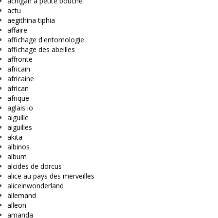
achigan à petite bouche
actu
aegithina tiphia
affaire
affichage d'entomologie
affichage des abeilles
affronte
africain
africaine
african
afrique
aglais io
aiguille
aiguilles
akita
albinos
album
alcides de dorcus
alice au pays des merveilles
aliceinwonderland
allemand
alleon
amanda