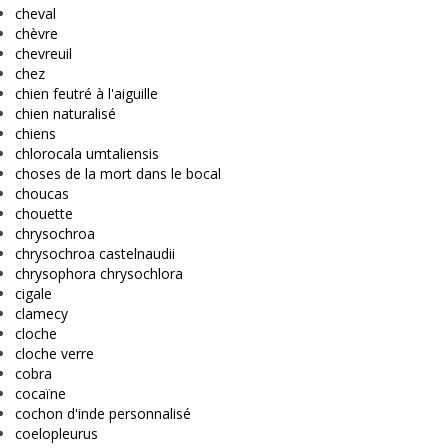
cheval
chèvre
chevreuil
chez
chien feutré à l'aiguille
chien naturalisé
chiens
chlorocala umtaliensis
choses de la mort dans le bocal
choucas
chouette
chrysochroa
chrysochroa castelnaudii
chrysophora chrysochlora
cigale
clamecy
cloche
cloche verre
cobra
cocaïne
cochon d'inde personnalisé
coelopleurus