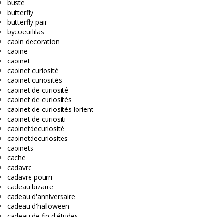
buste
butterfly
butterfly pair
bycoeurlilas
cabin decoration
cabine
cabinet
cabinet curiosité
cabinet curiosités
cabinet de curiosité
cabinet de curiosités
cabinet de curiosités lorient
cabinet de curiositi
cabinetdecuriosité
cabinetdecuriosites
cabinets
cache
cadavre
cadavre pourri
cadeau bizarre
cadeau d'anniversaire
cadeau d'halloween
cadeau de fin d'études