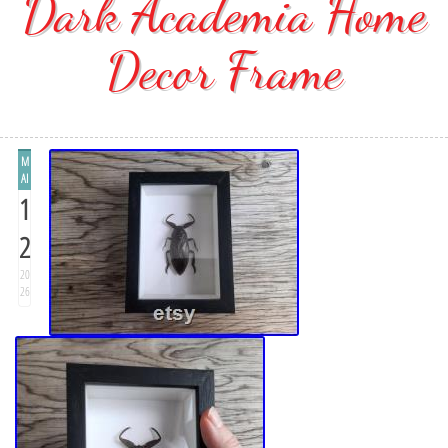
Dark Academia Home
Decor Frame
M
AI
1
2
20
26