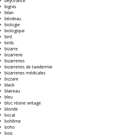
beytfrance
bigras
bilan
bilodeau
biologie
biologique
bird
birds
bizarre
bizarrerie
bizarreries
bizarreries de taxidermie
bizarreries médicales
bizzare
black
blaireau
bleu
bloc résine vintage
blonde
bocal
bohême
boho
bois