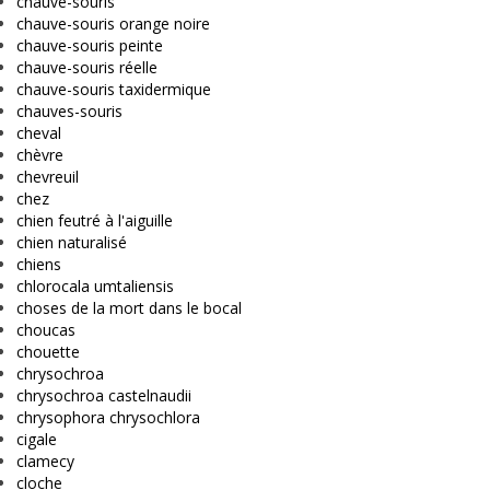
chauve-souris
chauve-souris orange noire
chauve-souris peinte
chauve-souris réelle
chauve-souris taxidermique
chauves-souris
cheval
chèvre
chevreuil
chez
chien feutré à l'aiguille
chien naturalisé
chiens
chlorocala umtaliensis
choses de la mort dans le bocal
choucas
chouette
chrysochroa
chrysochroa castelnaudii
chrysophora chrysochlora
cigale
clamecy
cloche