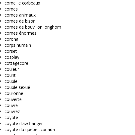
corneille corbeaux
cornes
cornes animaux
cornes de bison
cornes de bouvillon longhorn
cornes énormes
corona
corps humain
corset
cosplay
cottagecore
couleur
count
couple
couple sexué
couronne
couverte
couvre
couvrez
coyote
coyote claw hanger
coyote du québec canada