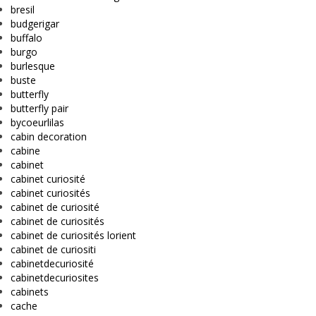
bresil
budgerigar
buffalo
burgo
burlesque
buste
butterfly
butterfly pair
bycoeurlilas
cabin decoration
cabine
cabinet
cabinet curiosité
cabinet curiosités
cabinet de curiosité
cabinet de curiosités
cabinet de curiosités lorient
cabinet de curiositi
cabinetdecuriosité
cabinetdecuriosites
cabinets
cache