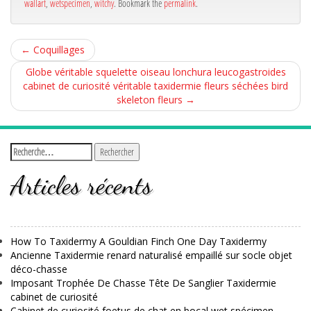
wallart
,
wetspecimen
,
witchy
. Bookmark the
permalink
.
←
Coquillages
Globe véritable squelette oiseau lonchura leucogastroides
cabinet de curiosité véritable taxidermie fleurs séchées bird
skeleton fleurs
→
Articles récents
How To Taxidermy A Gouldian Finch One Day Taxidermy
Ancienne Taxidermie renard naturalisé empaillé sur socle objet
déco-chasse
Imposant Trophée De Chasse Tête De Sanglier Taxidermie
cabinet de curiosité
Cabinet de curiosité foetus de chat en bocal wet spécimen