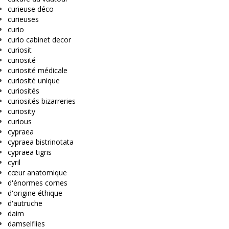
curieuse déco
curieuses
curio
curio cabinet decor
curiosit
curiosité
curiosité médicale
curiosité unique
curiosités
curiosités bizarreries
curiosity
curious
cypraea
cypraea bistrinotata
cypraea tigris
cyril
cœur anatomique
d'énormes cornes
d'origine éthique
d'autruche
daim
damselflies