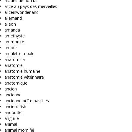
alcides de dorcus
alice au pays des merveilles
aliceinwonderland
allemand
alleon
amanda
amethyste
ammonite
amour
amulette tribale
anatomical
anatomie
anatomie humaine
anatomie vétérinaire
anatomique
ancien
ancienne
ancienne boîte pastilles
ancient fish
andouiller
anguille
animal
animal momifié