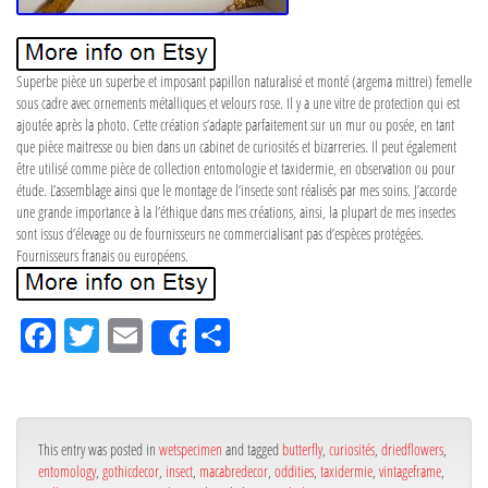
Superbe pièce un superbe et imposant papillon naturalisé et monté (argema mittrei) femelle
sous cadre avec ornements métalliques et velours rose. Il y a une vitre de protection qui est
ajoutée après la photo. Cette création s’adapte parfaitement sur un mur ou posée, en tant
que pièce maitresse ou bien dans un cabinet de curiosités et bizarreries. Il peut également
être utilisé comme pièce de collection entomologie et taxidermie, en observation ou pour
étude. L’assemblage ainsi que le montage de l’insecte sont réalisés par mes soins. J’accorde
une grande importance à la l’éthique dans mes créations, ainsi, la plupart de mes insectes
sont issus d’élevage ou de fournisseurs ne commercialisant pas d’espèces protégées.
Fournisseurs franais ou européens.
Fa
Tw
Em
Pa
Share
ce
itt
ail
rta
bo
er
ge
ok
r
This entry was posted in
wetspecimen
and tagged
butterfly
,
curiosités
,
driedflowers
,
entomology
,
gothicdecor
,
insect
,
macabredecor
,
oddities
,
taxidermie
,
vintageframe
,