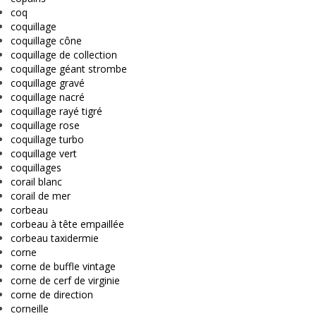
coq
coquillage
coquillage cône
coquillage de collection
coquillage géant strombe
coquillage gravé
coquillage nacré
coquillage rayé tigré
coquillage rose
coquillage turbo
coquillage vert
coquillages
corail blanc
corail de mer
corbeau
corbeau à tête empaillée
corbeau taxidermie
corne
corne de buffle vintage
corne de cerf de virginie
corne de direction
corneille