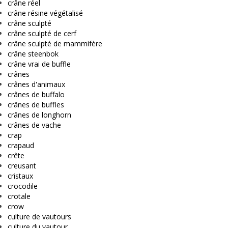
crâne réel
crâne résine végétalisé
crâne sculpté
crâne sculpté de cerf
crâne sculpté de mammifère
crâne steenbok
crâne vrai de buffle
crânes
crânes d'animaux
crânes de buffalo
crânes de buffles
crânes de longhorn
crânes de vache
crap
crapaud
crête
creusant
cristaux
crocodile
crotale
crow
culture de vautours
culture du vautour