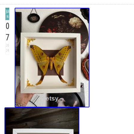
JUI
N
0
7
20
24