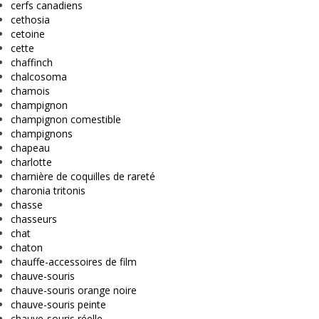
cerfs canadiens
cethosia
cetoine
cette
chaffinch
chalcosoma
chamois
champignon
champignon comestible
champignons
chapeau
charlotte
charnière de coquilles de rareté
charonia tritonis
chasse
chasseurs
chat
chaton
chauffe-accessoires de film
chauve-souris
chauve-souris orange noire
chauve-souris peinte
chauve-souris réelle