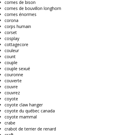
cornes de bison
cornes de bouvillon longhorn
cornes énormes
corona
corps humain
corset
cosplay
cottagecore
couleur
count
couple
couple sexué
couronne
couverte
couvre
couvrez
coyote
coyote claw hanger
coyote du québec canada
coyote mammal
crabe
crabot de terrier de renard
craft