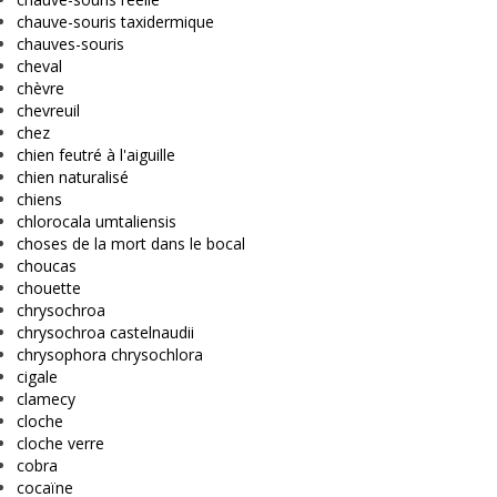
chauve-souris taxidermique
chauves-souris
cheval
chèvre
chevreuil
chez
chien feutré à l'aiguille
chien naturalisé
chiens
chlorocala umtaliensis
choses de la mort dans le bocal
choucas
chouette
chrysochroa
chrysochroa castelnaudii
chrysophora chrysochlora
cigale
clamecy
cloche
cloche verre
cobra
cocaïne