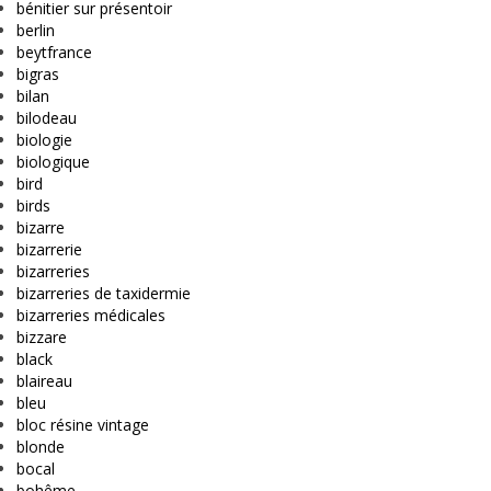
bénitier sur présentoir
berlin
beytfrance
bigras
bilan
bilodeau
biologie
biologique
bird
birds
bizarre
bizarrerie
bizarreries
bizarreries de taxidermie
bizarreries médicales
bizzare
black
blaireau
bleu
bloc résine vintage
blonde
bocal
bohême