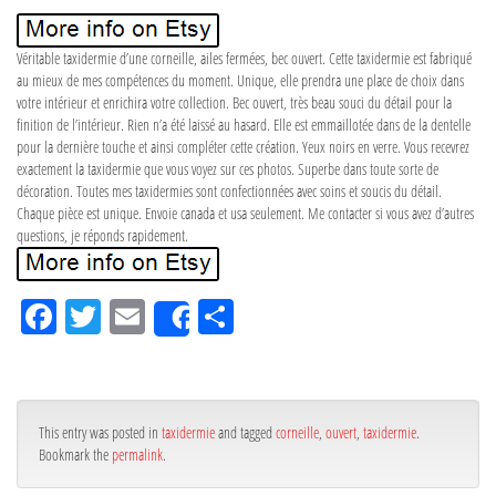
Véritable taxidermie d’une corneille, ailes fermées, bec ouvert. Cette taxidermie est fabriqué
au mieux de mes compétences du moment. Unique, elle prendra une place de choix dans
votre intérieur et enrichira votre collection. Bec ouvert, très beau souci du détail pour la
finition de l’intérieur. Rien n’a été laissé au hasard. Elle est emmaillotée dans de la dentelle
pour la dernière touche et ainsi compléter cette création. Yeux noirs en verre. Vous recevrez
exactement la taxidermie que vous voyez sur ces photos. Superbe dans toute sorte de
décoration. Toutes mes taxidermies sont confectionnées avec soins et soucis du détail.
Chaque pièce est unique. Envoie canada et usa seulement. Me contacter si vous avez d’autres
questions, je réponds rapidement.
Fa
Tw
Em
Pa
Share
ce
itt
ail
rta
bo
er
ge
ok
r
This entry was posted in
taxidermie
and tagged
corneille
,
ouvert
,
taxidermie
.
Bookmark the
permalink
.