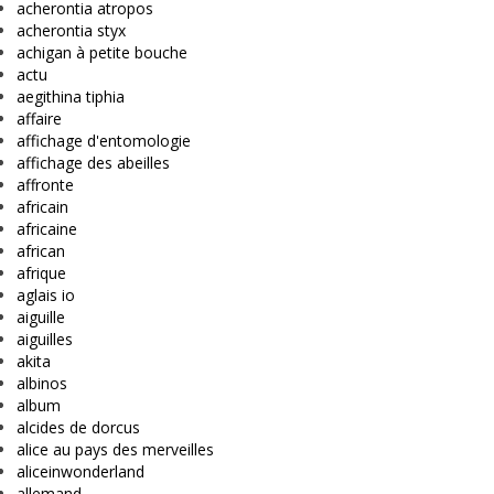
acherontia atropos
acherontia styx
achigan à petite bouche
actu
aegithina tiphia
affaire
affichage d'entomologie
affichage des abeilles
affronte
africain
africaine
african
afrique
aglais io
aiguille
aiguilles
akita
albinos
album
alcides de dorcus
alice au pays des merveilles
aliceinwonderland
allemand