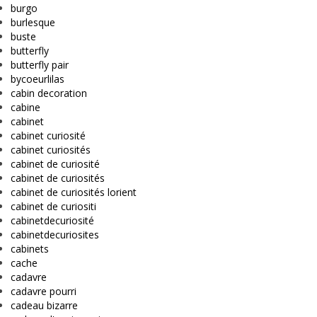
burgo
burlesque
buste
butterfly
butterfly pair
bycoeurlilas
cabin decoration
cabine
cabinet
cabinet curiosité
cabinet curiosités
cabinet de curiosité
cabinet de curiosités
cabinet de curiosités lorient
cabinet de curiositi
cabinetdecuriosité
cabinetdecuriosites
cabinets
cache
cadavre
cadavre pourri
cadeau bizarre