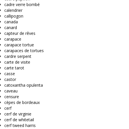
cadre verre bombé
calendrier
callipogon
canada
canard
capteur de rêves
carapace
carapace tortue
carapaces de tortues
cardre serpent
carte de visite
carte tarot
casse
castor
catoxantha opulenta
caveau
censure
cèpes de bordeaux
cerf
cerf de virginie
cerf de whitetail
cerf tweed harris