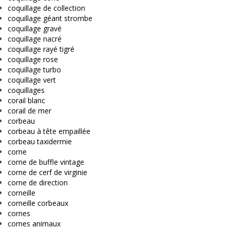
coquillage de collection
coquillage géant strombe
coquillage gravé
coquillage nacré
coquillage rayé tigré
coquillage rose
coquillage turbo
coquillage vert
coquillages
corail blanc
corail de mer
corbeau
corbeau à tête empaillée
corbeau taxidermie
corne
corne de buffle vintage
corne de cerf de virginie
corne de direction
corneille
corneille corbeaux
cornes
cornes animaux