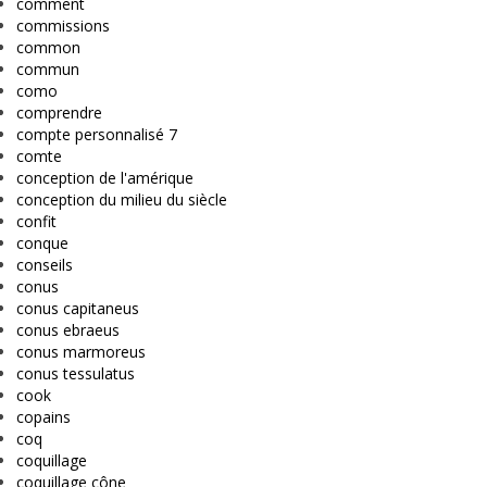
comment
commissions
common
commun
como
comprendre
compte personnalisé 7
comte
conception de l'amérique
conception du milieu du siècle
confit
conque
conseils
conus
conus capitaneus
conus ebraeus
conus marmoreus
conus tessulatus
cook
copains
coq
coquillage
coquillage cône