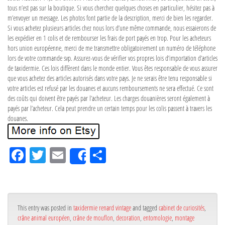
tous n’est pas sur la boutique. Si vous cherchez quelques choses en particulier, hésitez pas à
m’envoyer un message. Les photos font partie de la description, merci de bien les regarder.
Si vous achetez plusieurs articles chez nous lors d’une même commande, nous essaierons de
les expédier en 1 colis et de rembourser les frais de port payés en trop. Pour les acheteurs
hors union européenne, merci de me transmettre obligatoirement un numéro de téléphone
lors de votre commande svp. Assurez-vous de vérifier vos propres lois d’importation d’articles
de taxidermie. Ces lois diffèrent dans le monde entier. Vous êtes responsable de vous assurer
que vous achetez des articles autorisés dans votre pays. Je ne serais être tenu responsable si
votre articles est refusé par les douanes et aucuns remboursements ne sera effectué. Ce sont
des coûts qui doivent être payés par l’acheteur. Les charges douanières seront également à
payés par l’acheteur. Cela peut prendre un certain temps pour les colis passent à travers les
douanes.
Fa
Tw
Em
Pa
Share
ce
itt
ail
rta
bo
er
ge
ok
r
This entry was posted in
taxidermie renard vintage
and tagged
cabinet de curiosités
,
crâne animal européen
,
crâne de mouflon
,
decoration
,
entomologie
,
montage