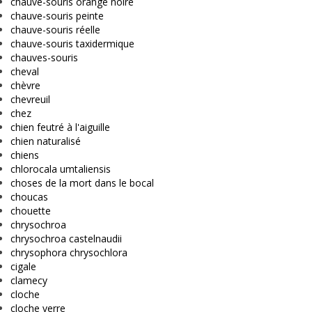
chauve-souris orange noire
chauve-souris peinte
chauve-souris réelle
chauve-souris taxidermique
chauves-souris
cheval
chèvre
chevreuil
chez
chien feutré à l'aiguille
chien naturalisé
chiens
chlorocala umtaliensis
choses de la mort dans le bocal
choucas
chouette
chrysochroa
chrysochroa castelnaudii
chrysophora chrysochlora
cigale
clamecy
cloche
cloche verre