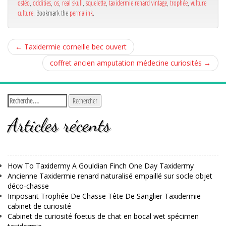
ostéo
,
oddities
,
os
,
real skull
,
squelette
,
taxidermie renard vintage
,
trophée
,
vulture
culture
. Bookmark the
permalink
.
←
Taxidermie corneille bec ouvert
coffret ancien amputation médecine curiosités
→
Articles récents
How To Taxidermy A Gouldian Finch One Day Taxidermy
Ancienne Taxidermie renard naturalisé empaillé sur socle objet
déco-chasse
Imposant Trophée De Chasse Tête De Sanglier Taxidermie
cabinet de curiosité
Cabinet de curiosité foetus de chat en bocal wet spécimen