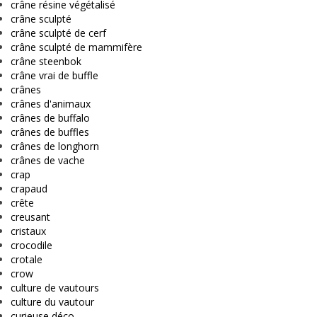
crâne résine végétalisé
crâne sculpté
crâne sculpté de cerf
crâne sculpté de mammifère
crâne steenbok
crâne vrai de buffle
crânes
crânes d'animaux
crânes de buffalo
crânes de buffles
crânes de longhorn
crânes de vache
crap
crapaud
crête
creusant
cristaux
crocodile
crotale
crow
culture de vautours
culture du vautour
curieuse déco