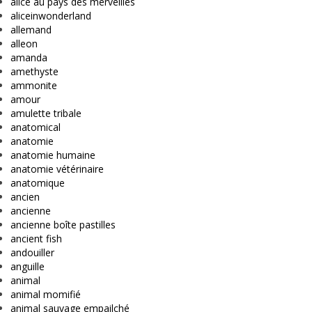
alice au pays des merveilles
aliceinwonderland
allemand
alleon
amanda
amethyste
ammonite
amour
amulette tribale
anatomical
anatomie
anatomie humaine
anatomie vétérinaire
anatomique
ancien
ancienne
ancienne boîte pastilles
ancient fish
andouiller
anguille
animal
animal momifié
animal sauvage empailché