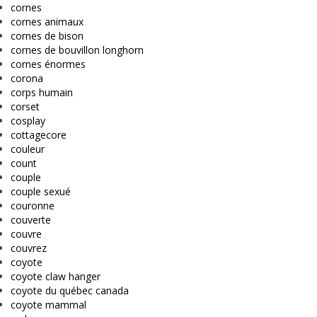
cornes
cornes animaux
cornes de bison
cornes de bouvillon longhorn
cornes énormes
corona
corps humain
corset
cosplay
cottagecore
couleur
count
couple
couple sexué
couronne
couverte
couvre
couvrez
coyote
coyote claw hanger
coyote du québec canada
coyote mammal