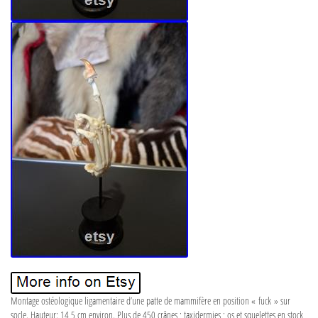
Montage ostéologique ligamentaire d’une patte de mammifère en position « fuck » sur
socle. Hauteur: 14,5 cm environ. Plus de 450 crânes ; taxidermies ; os et squelettes en stock,