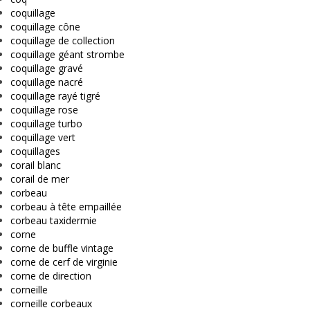
coquillage
coquillage cône
coquillage de collection
coquillage géant strombe
coquillage gravé
coquillage nacré
coquillage rayé tigré
coquillage rose
coquillage turbo
coquillage vert
coquillages
corail blanc
corail de mer
corbeau
corbeau à tête empaillée
corbeau taxidermie
corne
corne de buffle vintage
corne de cerf de virginie
corne de direction
corneille
corneille corbeaux