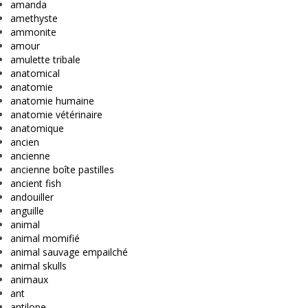
amanda
amethyste
ammonite
amour
amulette tribale
anatomical
anatomie
anatomie humaine
anatomie vétérinaire
anatomique
ancien
ancienne
ancienne boîte pastilles
ancient fish
andouiller
anguille
animal
animal momifié
animal sauvage empailché
animal skulls
animaux
ant
antilope