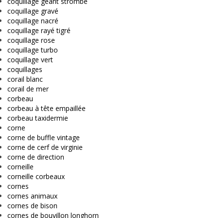
coquillage géant strombe
coquillage gravé
coquillage nacré
coquillage rayé tigré
coquillage rose
coquillage turbo
coquillage vert
coquillages
corail blanc
corail de mer
corbeau
corbeau à tête empaillée
corbeau taxidermie
corne
corne de buffle vintage
corne de cerf de virginie
corne de direction
corneille
corneille corbeaux
cornes
cornes animaux
cornes de bison
cornes de bouvillon longhorn