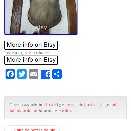
Très beau et gros bélier naturalisé.
Fa
Tw
Em
Pa
Share
ce
itt
ail
rta
bo
er
ge
ok
r
This entry was posted in
bélier
and tagged
bélier
,
cabinet
,
curiosités
,
full
,
mount
,
oddities
,
taxidermie
. Bookmark the
permalink
.
←
Paire de pattes de pie