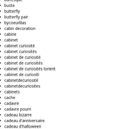
buste
butterfly
butterfly pair
bycoeurlilas
cabin decoration
cabine
cabinet
cabinet curiosité
cabinet curiosités
cabinet de curiosité
cabinet de curiosités
cabinet de curiosités lorient
cabinet de curiositi
cabinetdecuriosité
cabinetdecuriosites
cabinets
cache
cadavre
cadavre pourri
cadeau bizarre
cadeau d'anniversaire
cadeau d'halloween