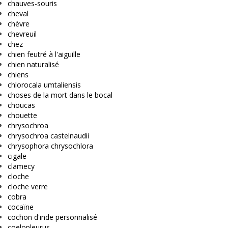
chauves-souris
cheval
chèvre
chevreuil
chez
chien feutré à l'aiguille
chien naturalisé
chiens
chlorocala umtaliensis
choses de la mort dans le bocal
choucas
chouette
chrysochroa
chrysochroa castelnaudii
chrysophora chrysochlora
cigale
clamecy
cloche
cloche verre
cobra
cocaïne
cochon d'inde personnalisé
coelopleurus