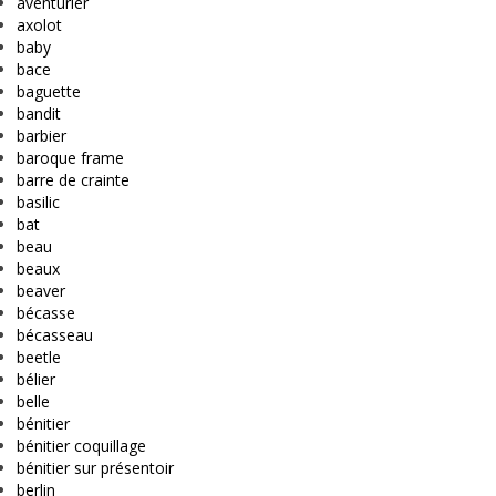
aventurier
axolot
baby
bace
baguette
bandit
barbier
baroque frame
barre de crainte
basilic
bat
beau
beaux
beaver
bécasse
bécasseau
beetle
bélier
belle
bénitier
bénitier coquillage
bénitier sur présentoir
berlin