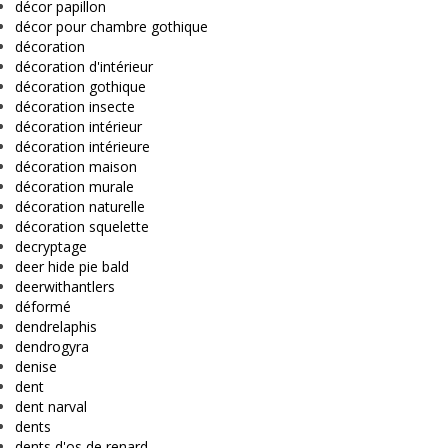
décor papillon
décor pour chambre gothique
décoration
décoration d'intérieur
décoration gothique
décoration insecte
décoration intérieur
décoration intérieure
décoration maison
décoration murale
décoration naturelle
décoration squelette
decryptage
deer hide pie bald
deerwithantlers
déformé
dendrelaphis
dendrogyra
denise
dent
dent narval
dents
dents d'os de renard