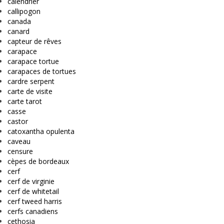
calendrier
callipogon
canada
canard
capteur de rêves
carapace
carapace tortue
carapaces de tortues
cardre serpent
carte de visite
carte tarot
casse
castor
catoxantha opulenta
caveau
censure
cèpes de bordeaux
cerf
cerf de virginie
cerf de whitetail
cerf tweed harris
cerfs canadiens
cethosia