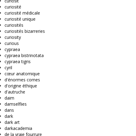
curiosit
curiosité
curiosité médicale
curiosité unique
curiosités
curiosités bizarreries
curiosity
curious
cypraea
cypraea bistrinotata
cypraea tigris
cyril
cœur anatomique
d'énormes cornes
d'origine éthique
d'autruche
daim
damselflies
dans
dark
dark art
darkacademia
de la vraie fourrure