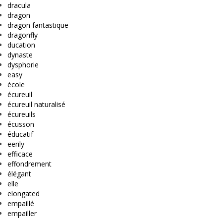
dracula
dragon
dragon fantastique
dragonfly
ducation
dynaste
dysphorie
easy
école
écureuil
écureuil naturalisé
écureuils
écusson
éducatif
eerily
efficace
effondrement
élégant
elle
elongated
empaillé
empailler