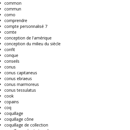
common
commun
como
comprendre
compte personnalisé 7
comte
conception de l'amérique
conception du milieu du siècle
confit
conque
conseils
conus
conus capitaneus
conus ebraeus
conus marmoreus
conus tessulatus
cook
copains
coq
coquillage
coquillage cône
coquillage de collection