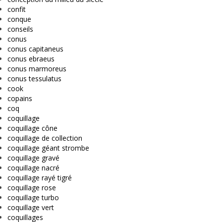
confit
conque
conseils
conus
conus capitaneus
conus ebraeus
conus marmoreus
conus tessulatus
cook
copains
coq
coquillage
coquillage cône
coquillage de collection
coquillage géant strombe
coquillage gravé
coquillage nacré
coquillage rayé tigré
coquillage rose
coquillage turbo
coquillage vert
coquillages