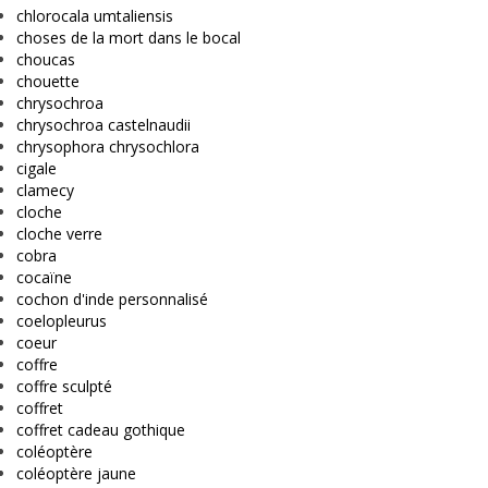
chlorocala umtaliensis
choses de la mort dans le bocal
choucas
chouette
chrysochroa
chrysochroa castelnaudii
chrysophora chrysochlora
cigale
clamecy
cloche
cloche verre
cobra
cocaïne
cochon d'inde personnalisé
coelopleurus
coeur
coffre
coffre sculpté
coffret
coffret cadeau gothique
coléoptère
coléoptère jaune