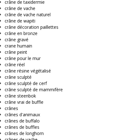
crâne de taxidermie
crâne de vache
crâne de vache naturel
crâne de wapiti
crâne décoration paillettes
crâne en bronze
crâne gravé
crane humain
crâne peint
crâne pour le mur
crâne réel
crâne résine végétalisé
crâne sculpté
crâne sculpté de cerf
crâne sculpté de mammifère
crâne steenbok
crâne vrai de buffle
crânes
crânes d'animaux
crânes de buffalo
crânes de buffles
crânes de longhorn
crânes de vache