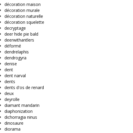
décoration maison
décoration murale
décoration naturelle
décoration squelette
decryptage
deer hide pie bald
deerwithantlers
déformé
dendrelaphis
dendrogyra
denise
dent
dent narval
dents
dents d'os de renard
deux
deyrolle
diamant mandarin
diaphonization
dichorragia ninus
dinosaure
diorama