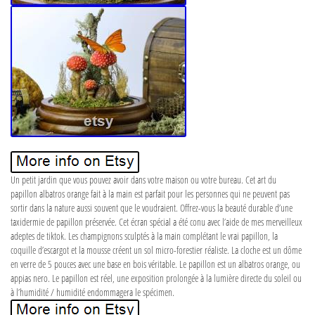
Un petit jardin que vous pouvez avoir dans votre maison ou votre bureau. Cet art du
papillon albatros orange fait à la main est parfait pour les personnes qui ne peuvent pas
sortir dans la nature aussi souvent que le voudraient. Offrez-vous la beauté durable d’une
taxidermie de papillon préservée. Cet écran spécial a été conu avec l’aide de mes merveilleux
adeptes de tiktok. Les champignons sculptés à la main complétant le vrai papillon, la
coquille d’escargot et la mousse créent un sol micro-forestier réaliste. La cloche est un dôme
en verre de 5 pouces avec une base en bois véritable. Le papillon est un albatros orange, ou
appias nero. Le papillon est réel, une exposition prolongée à la lumière directe du soleil ou
à l’humidité / humidité endommagera le spécimen.