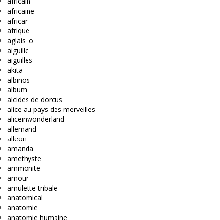
africain
africaine
african
afrique
aglais io
aiguille
aiguilles
akita
albinos
album
alcides de dorcus
alice au pays des merveilles
aliceinwonderland
allemand
alleon
amanda
amethyste
ammonite
amour
amulette tribale
anatomical
anatomie
anatomie humaine