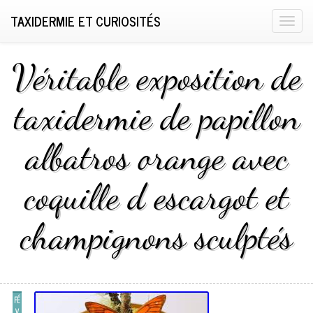
TAXIDERMIE ET CURIOSITÉS
T
o
g
Véritable exposition de
g
l
taxidermie de papillon
e
n
albatros orange avec
a
v
i
coquille d escargot et
g
a
champignons sculptés
t
i
o
n
FÉ
V