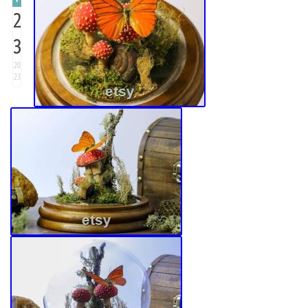
2
3
20
23