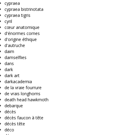
cypraea
cypraea bistrinotata
cypraea tigris
cyril
cœur anatomique
d'énormes cornes
d'origine éthique
d'autruche
daim
damselflies
dans
dark
dark art
darkacademia
de la vraie fourrure
de vrais longhorns
death head hawkmoth
debarque
décès
décès faucon à tête
décès tête
déco