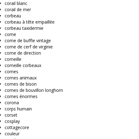
corail blanc
corail de mer
corbeau
corbeau à tête empaillée
corbeau taxidermie
corne
corne de buffle vintage
corne de cerf de virginie
corne de direction
corneille
corneille corbeaux
cornes
cornes animaux
cornes de bison
cornes de bouvillon longhorn
cornes énormes
corona
corps humain
corset
cosplay
cottagecore
couleur