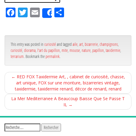
Fa
Tw
Em
Pa
Share
ce
itt
ail
rta
bo
er
ge
ok
r
This entry was posted in
curiosité
and tagged
aile
,
art
,
bizarrerie
,
champignons
,
curiosité
,
diorama
,
l'art du papillon
,
mite
,
mousse
,
nature
,
papillon
,
taxidermie
,
terrarium
. Bookmark the
permalink
.
←
RED FOX Taxidermie Art, , cabinet de curiosité, chasse,
art unique, FOX sur une monture, bizarreries vintage,
taxidermie, taxidermie renard, décor de renard, renard
La Mer Mediterranee A Beaucoup Baisse Que Se Passe T
IL
→