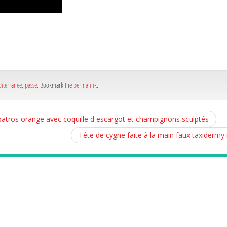
a
e
a
e
iterranee
,
passe
. Bookmark the
permalink
.
lbatros orange avec coquille d escargot et champignons sculptés
Tête de cygne faite à la main faux taxidermy