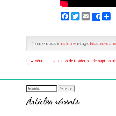
Fa
Tw
Em
P
Shar
ce
itt
ail
rt
bo
er
g
ok
r
This entry was posted in
mediterranee
and tagged
baisse
,
beaucoup
,
med
←
Véritable exposition de taxidermie de papillon a
Articles récents