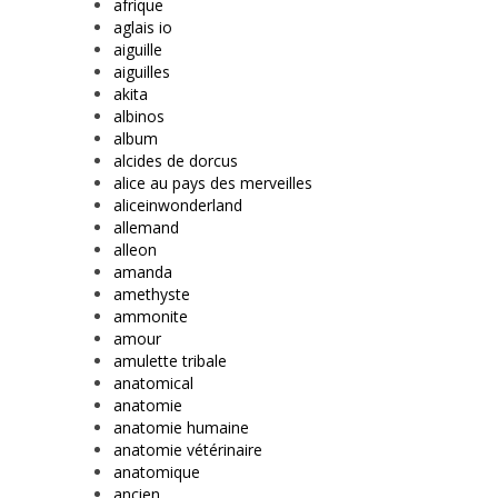
afrique
aglais io
aiguille
aiguilles
akita
albinos
album
alcides de dorcus
alice au pays des merveilles
aliceinwonderland
allemand
alleon
amanda
amethyste
ammonite
amour
amulette tribale
anatomical
anatomie
anatomie humaine
anatomie vétérinaire
anatomique
ancien