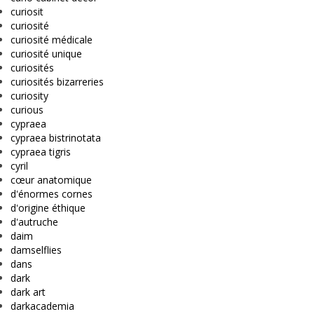
curiosit
curiosité
curiosité médicale
curiosité unique
curiosités
curiosités bizarreries
curiosity
curious
cypraea
cypraea bistrinotata
cypraea tigris
cyril
cœur anatomique
d'énormes cornes
d'origine éthique
d'autruche
daim
damselflies
dans
dark
dark art
darkacademia