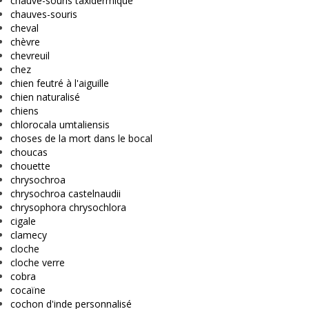
chauve-souris taxidermique
chauves-souris
cheval
chèvre
chevreuil
chez
chien feutré à l'aiguille
chien naturalisé
chiens
chlorocala umtaliensis
choses de la mort dans le bocal
choucas
chouette
chrysochroa
chrysochroa castelnaudii
chrysophora chrysochlora
cigale
clamecy
cloche
cloche verre
cobra
cocaïne
cochon d'inde personnalisé