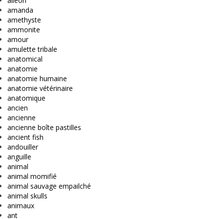
alleon
amanda
amethyste
ammonite
amour
amulette tribale
anatomical
anatomie
anatomie humaine
anatomie vétérinaire
anatomique
ancien
ancienne
ancienne boîte pastilles
ancient fish
andouiller
anguille
animal
animal momifié
animal sauvage empailché
animal skulls
animaux
ant