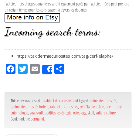
l’acheteur. Les charges douanières seront également payés par l’acheteur. Cela peut prendre
un certain temps pour les colis passent à travers les douanes.
Incoming search terms:
https://taxidermiecuriosites com/tag/cerf-elaphe/
Fa
Tw
Em
Pa
Share
ce
itt
ail
rta
bo
er
ge
ok
r
This entry was posted in
cabinet de curiosités
and tagged
cabinet de curiosités
,
cabinet de curiosités lorient
,
cabinet of curiosities
,
cerf élaphe
,
crâne
,
deer trophy
,
entomologie
,
goat skull
,
oddities
,
ostéologie
,
osteology
,
skull
,
vulture culture
.
Bookmark the
permalink
.