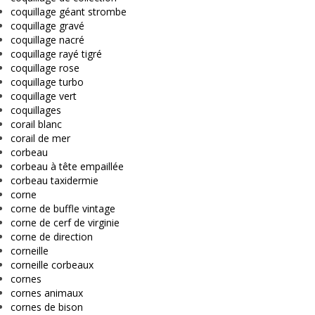
coquillage géant strombe
coquillage gravé
coquillage nacré
coquillage rayé tigré
coquillage rose
coquillage turbo
coquillage vert
coquillages
corail blanc
corail de mer
corbeau
corbeau à tête empaillée
corbeau taxidermie
corne
corne de buffle vintage
corne de cerf de virginie
corne de direction
corneille
corneille corbeaux
cornes
cornes animaux
cornes de bison