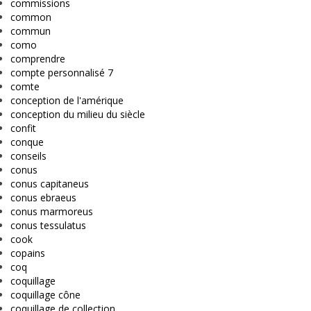
commissions
common
commun
como
comprendre
compte personnalisé 7
comte
conception de l'amérique
conception du milieu du siècle
confit
conque
conseils
conus
conus capitaneus
conus ebraeus
conus marmoreus
conus tessulatus
cook
copains
coq
coquillage
coquillage cône
coquillage de collection