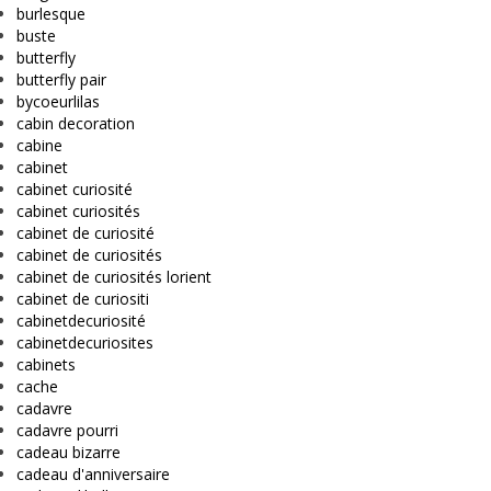
burlesque
buste
butterfly
butterfly pair
bycoeurlilas
cabin decoration
cabine
cabinet
cabinet curiosité
cabinet curiosités
cabinet de curiosité
cabinet de curiosités
cabinet de curiosités lorient
cabinet de curiositi
cabinetdecuriosité
cabinetdecuriosites
cabinets
cache
cadavre
cadavre pourri
cadeau bizarre
cadeau d'anniversaire