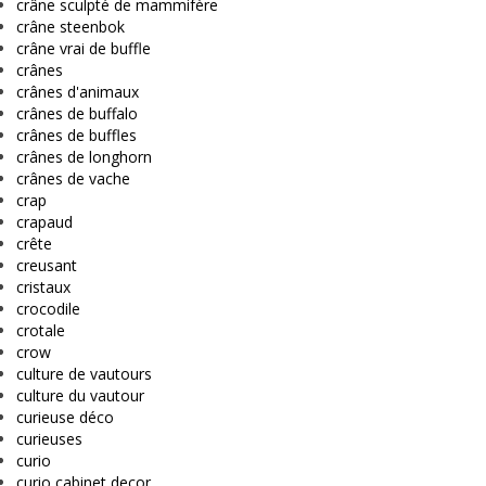
crâne sculpté de mammifère
crâne steenbok
crâne vrai de buffle
crânes
crânes d'animaux
crânes de buffalo
crânes de buffles
crânes de longhorn
crânes de vache
crap
crapaud
crête
creusant
cristaux
crocodile
crotale
crow
culture de vautours
culture du vautour
curieuse déco
curieuses
curio
curio cabinet decor