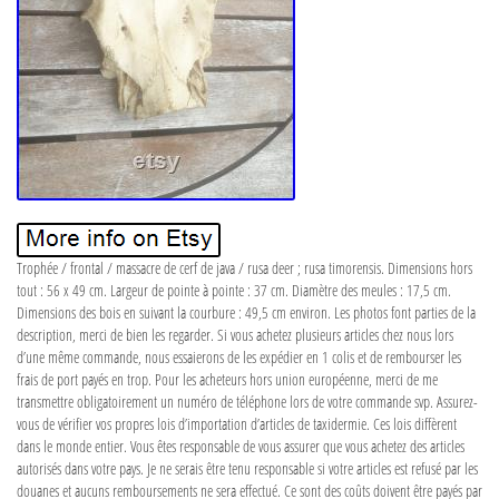
Trophée / frontal / massacre de cerf de java / rusa deer ; rusa timorensis. Dimensions hors
tout : 56 x 49 cm. Largeur de pointe à pointe : 37 cm. Diamètre des meules : 17,5 cm.
Dimensions des bois en suivant la courbure : 49,5 cm environ. Les photos font parties de la
description, merci de bien les regarder. Si vous achetez plusieurs articles chez nous lors
d’une même commande, nous essaierons de les expédier en 1 colis et de rembourser les
frais de port payés en trop. Pour les acheteurs hors union européenne, merci de me
transmettre obligatoirement un numéro de téléphone lors de votre commande svp. Assurez-
vous de vérifier vos propres lois d’importation d’articles de taxidermie. Ces lois diffèrent
dans le monde entier. Vous êtes responsable de vous assurer que vous achetez des articles
autorisés dans votre pays. Je ne serais être tenu responsable si votre articles est refusé par les
douanes et aucuns remboursements ne sera effectué. Ce sont des coûts doivent être payés par