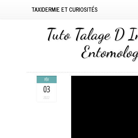
TAXIDERMIE ET CURIOSITÉS
Tuto Talage D I
Entomolog
FÉV
03
2022