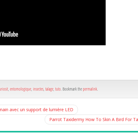
a
e
a
e
uriosit
,
entomologique
,
insectes
,
talage
,
tuto
. Bookmark the
permalink
.
 main avec un support de lumière LED
Parrot Taxidermy How To Skin A Bird For 