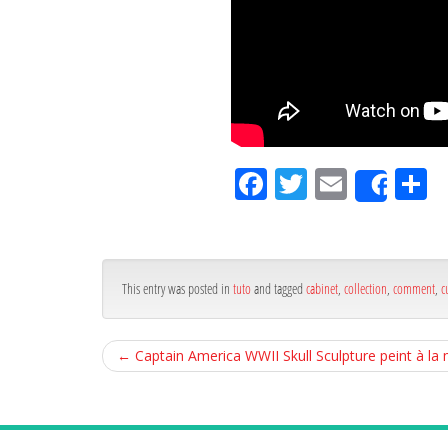
Fa
Tw
Em
P
Shar
ce
itt
ail
rt
bo
er
g
ok
r
This entry was posted in
tuto
and tagged
cabinet
,
collection
,
comment
,
c
←
Captain America WWII Skull Sculpture peint à la