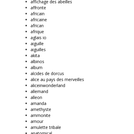
affichage des abeilles
affronte
africain
africaine
african
afrique
aglais io
aiguille
aiguilles
akita
albinos
album
alcides de dorcus
alice au pays des merveilles
aliceinwonderland
allemand
alleon
amanda
amethyste
ammonite
amour
amulette tribale
anatomical