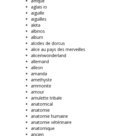
afrique
aglais io
aiguille
aiguilles
akita
albinos
album
alcides de dorcus
alice au pays des merveilles
aliceinwonderland
allemand
alleon
amanda
amethyste
ammonite
amour
amulette tribale
anatomical
anatomie
anatomie humaine
anatomie vétérinaire
anatomique
ancien