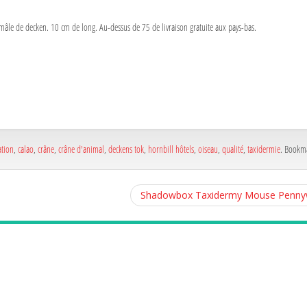
mâle de decken. 10 cm de long. Au-dessus de 75 de livraison gratuite aux pays-bas.
a
e
a
e
ation
,
calao
,
crâne
,
crâne d'animal
,
deckens tok
,
hornbill hôtels
,
oiseau
,
qualité
,
taxidermie
. Bookm
Shadowbox Taxidermy Mouse Pennywis