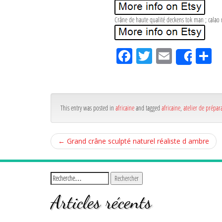
Crâne de haute qualité deckens tok man ; calao 
Fa
Tw
Em
P
Shar
ce
itt
ail
rt
bo
er
g
ok
r
This entry was posted in
africaine
and tagged
africaine
,
atelier de prépar
←
Grand crâne sculpté naturel réaliste d ambre
Articles récents