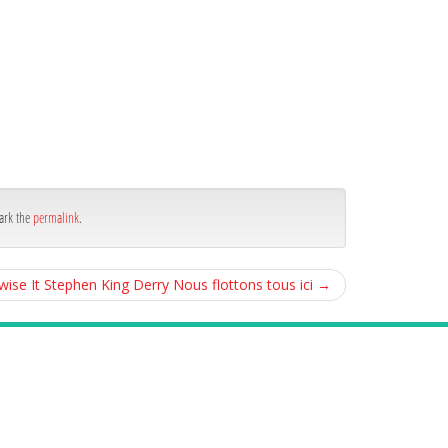
ark the
permalink
.
e It Stephen King Derry Nous flottons tous ici
→