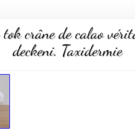
 tok crâne de calao vérit
deckeni. Taxidermie