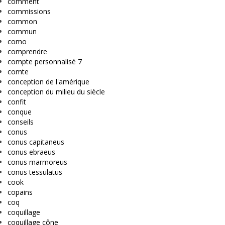
comment
commissions
common
commun
como
comprendre
compte personnalisé 7
comte
conception de l'amérique
conception du milieu du siècle
confit
conque
conseils
conus
conus capitaneus
conus ebraeus
conus marmoreus
conus tessulatus
cook
copains
coq
coquillage
coquillage cône