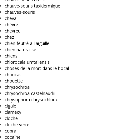
chauve-souris taxidermique
chauves-souris
cheval
chèvre
chevreuil
chez
chien feutré à l'aiguille
chien naturalisé
chiens
chlorocala umtaliensis
choses de la mort dans le bocal
choucas
chouette
chrysochroa
chrysochroa castelnaudii
chrysophora chrysochlora
cigale
clamecy
cloche
cloche verre
cobra
cocaïne