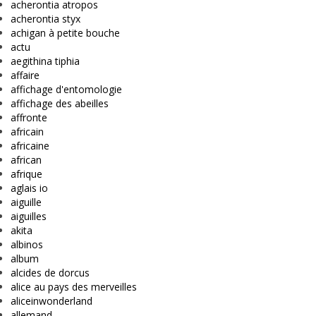
acherontia atropos
acherontia styx
achigan à petite bouche
actu
aegithina tiphia
affaire
affichage d'entomologie
affichage des abeilles
affronte
africain
africaine
african
afrique
aglais io
aiguille
aiguilles
akita
albinos
album
alcides de dorcus
alice au pays des merveilles
aliceinwonderland
allemand