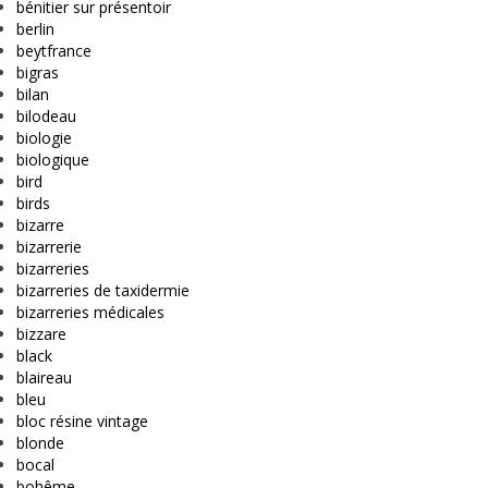
bénitier sur présentoir
berlin
beytfrance
bigras
bilan
bilodeau
biologie
biologique
bird
birds
bizarre
bizarrerie
bizarreries
bizarreries de taxidermie
bizarreries médicales
bizzare
black
blaireau
bleu
bloc résine vintage
blonde
bocal
bohême