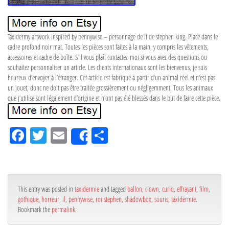
Taxidermy artwork inspired by pennywise – personnage de it de stephen king. Placé dans le
cadre profond noir mat. Toutes les pièces sont faites à la main, y compris les vêtements,
accessoires et cadre de boîte. S’il vous plaît contactez-moi si vous avez des questions ou
souhaitez personnaliser un article. Les clients internationaux sont les bienvenus, je suis
heureux d’envoyer à l’étranger. Cet article est fabriqué à partir d’un animal réel et n’est pas
un jouet, donc ne doit pas être traitée grossièrement ou négligemment. Tous les animaux
que j’utilise sont légalement d’origine et n’ont pas été blessés dans le but de faire cette pièce.
Fa
Tw
Em
Pa
Share
ce
itt
ail
rta
bo
er
ge
ok
r
This entry was posted in
taxidermie
and tagged
ballon
,
clown
,
curio
,
effrayant
,
film
,
gothique
,
horreur
,
il
,
pennywise
,
roi stephen
,
shadowbox
,
souris
,
taxidermie
.
Bookmark the
permalink
.