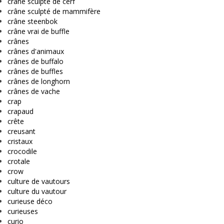
crâne sculpté de cerf
crâne sculpté de mammifère
crâne steenbok
crâne vrai de buffle
crânes
crânes d'animaux
crânes de buffalo
crânes de buffles
crânes de longhorn
crânes de vache
crap
crapaud
crête
creusant
cristaux
crocodile
crotale
crow
culture de vautours
culture du vautour
curieuse déco
curieuses
curio