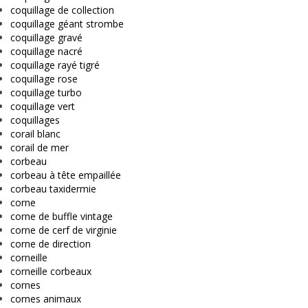
coquillage de collection
coquillage géant strombe
coquillage gravé
coquillage nacré
coquillage rayé tigré
coquillage rose
coquillage turbo
coquillage vert
coquillages
corail blanc
corail de mer
corbeau
corbeau à tête empaillée
corbeau taxidermie
corne
corne de buffle vintage
corne de cerf de virginie
corne de direction
corneille
corneille corbeaux
cornes
cornes animaux