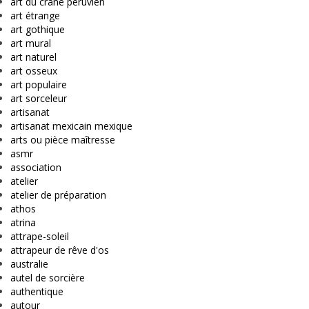
art du crâne péruvien
art étrange
art gothique
art mural
art naturel
art osseux
art populaire
art sorceleur
artisanat
artisanat mexicain mexique
arts ou pièce maîtresse
asmr
association
atelier
atelier de préparation
athos
atrina
attrape-soleil
attrapeur de rêve d'os
australie
autel de sorcière
authentique
autour