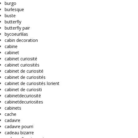
burgo
burlesque
buste
butterfly
butterfly pair
bycoeurlilas
cabin decoration
cabine
cabinet
cabinet curiosité
cabinet curiosités
cabinet de curiosité
cabinet de curiosités
cabinet de curiosités lorient
cabinet de curiositi
cabinetdecuriosité
cabinetdecuriosites
cabinets
cache
cadavre
cadavre pourri
cadeau bizarre