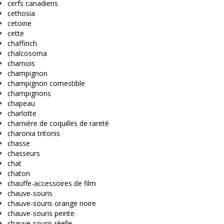
cerfs canadiens
cethosia
cetoine
cette
chaffinch
chalcosoma
chamois
champignon
champignon comestible
champignons
chapeau
charlotte
charnière de coquilles de rareté
charonia tritonis
chasse
chasseurs
chat
chaton
chauffe-accessoires de film
chauve-souris
chauve-souris orange noire
chauve-souris peinte
chauve-souris réelle