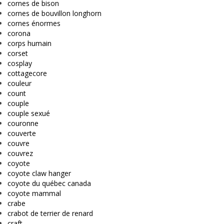
cornes de bison
cornes de bouvillon longhorn
cornes énormes
corona
corps humain
corset
cosplay
cottagecore
couleur
count
couple
couple sexué
couronne
couverte
couvre
couvrez
coyote
coyote claw hanger
coyote du québec canada
coyote mammal
crabe
crabot de terrier de renard
craft