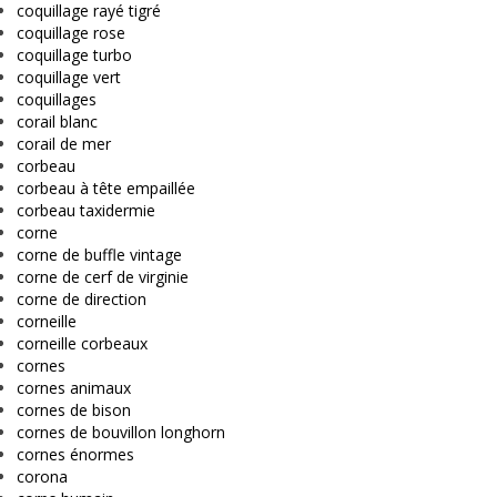
coquillage rayé tigré
coquillage rose
coquillage turbo
coquillage vert
coquillages
corail blanc
corail de mer
corbeau
corbeau à tête empaillée
corbeau taxidermie
corne
corne de buffle vintage
corne de cerf de virginie
corne de direction
corneille
corneille corbeaux
cornes
cornes animaux
cornes de bison
cornes de bouvillon longhorn
cornes énormes
corona