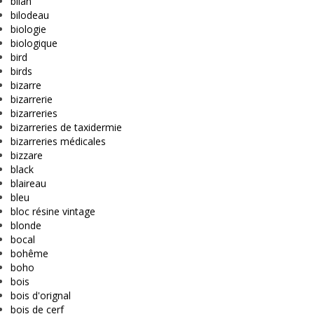
bilan
bilodeau
biologie
biologique
bird
birds
bizarre
bizarrerie
bizarreries
bizarreries de taxidermie
bizarreries médicales
bizzare
black
blaireau
bleu
bloc résine vintage
blonde
bocal
bohême
boho
bois
bois d'orignal
bois de cerf