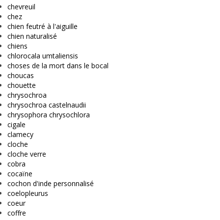
chevreuil
chez
chien feutré à l'aiguille
chien naturalisé
chiens
chlorocala umtaliensis
choses de la mort dans le bocal
choucas
chouette
chrysochroa
chrysochroa castelnaudii
chrysophora chrysochlora
cigale
clamecy
cloche
cloche verre
cobra
cocaïne
cochon d'inde personnalisé
coelopleurus
coeur
coffre