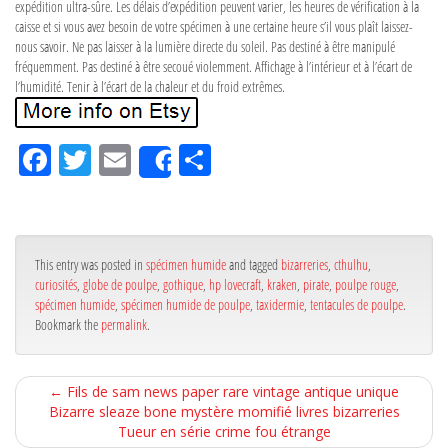
expédition ultra-sûre. Les délais d’expédition peuvent varier, les heures de vérification à la
caisse et si vous avez besoin de votre spécimen à une certaine heure s’il vous plaît laissez-
nous savoir. Ne pas laisser à la lumière directe du soleil. Pas destiné à être manipulé
fréquemment. Pas destiné à être secoué violemment. Affichage à l’intérieur et à l’écart de
l’humidité. Tenir à l’écart de la chaleur et du froid extrêmes.
Fa
Tw
Em
Pa
Share
ce
itt
ail
rta
bo
er
ge
ok
r
This entry was posted in
spécimen humide
and tagged
bizarreries
,
cthulhu
,
curiosités
,
globe de poulpe
,
gothique
,
hp lovecraft
,
kraken
,
pirate
,
poulpe rouge
,
spécimen humide
,
spécimen humide de poulpe
,
taxidermie
,
tentacules de poulpe
.
Bookmark the
permalink
.
←
Fils de sam news paper rare vintage antique unique
Bizarre sleaze bone mystère momifié livres bizarreries
Tueur en série crime fou étrange