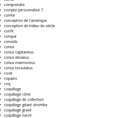
comprendre
compte personnalisé 7
comte
conception de l'amérique
conception du milieu du siècle
confit
conque
conseils
conus
conus capitaneus
conus ebraeus
conus marmoreus
conus tessulatus
cook
copains
coq
coquillage
coquillage cône
coquillage de collection
coquillage géant strombe
coquillage gravé
coquillage nacré