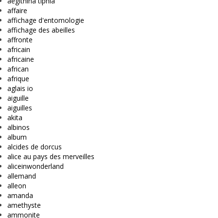
aegithina tiphia
affaire
affichage d'entomologie
affichage des abeilles
affronte
africain
africaine
african
afrique
aglais io
aiguille
aiguilles
akita
albinos
album
alcides de dorcus
alice au pays des merveilles
aliceinwonderland
allemand
alleon
amanda
amethyste
ammonite