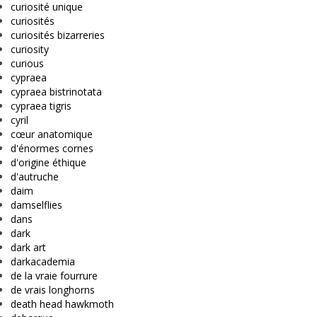
curiosité unique
curiosités
curiosités bizarreries
curiosity
curious
cypraea
cypraea bistrinotata
cypraea tigris
cyril
cœur anatomique
d'énormes cornes
d'origine éthique
d'autruche
daim
damselflies
dans
dark
dark art
darkacademia
de la vraie fourrure
de vrais longhorns
death head hawkmoth