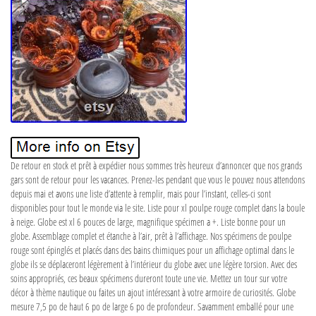
De retour en stock et prêt à expédier nous sommes très heureux d’annoncer que nos grands
gars sont de retour pour les vacances. Prenez-les pendant que vous le pouvez nous attendons
depuis mai et avons une liste d’attente à remplir, mais pour l’instant, celles-ci sont
disponibles pour tout le monde via le site. Liste pour xl poulpe rouge complet dans la boule
à neige. Globe est xl 6 pouces de large, magnifique spécimen a +. Liste bonne pour un
globe. Assemblage complet et étanche à l’air, prêt à l’affichage. Nos spécimens de poulpe
rouge sont épinglés et placés dans des bains chimiques pour un affichage optimal dans le
globe ils se déplaceront légèrement à l’intérieur du globe avec une légère torsion. Avec des
soins appropriés, ces beaux spécimens dureront toute une vie. Mettez un tour sur votre
décor à thème nautique ou faites un ajout intéressant à votre armoire de curiosités. Globe
mesure 7,5 po de haut 6 po de large 6 po de profondeur. Savamment emballé pour une