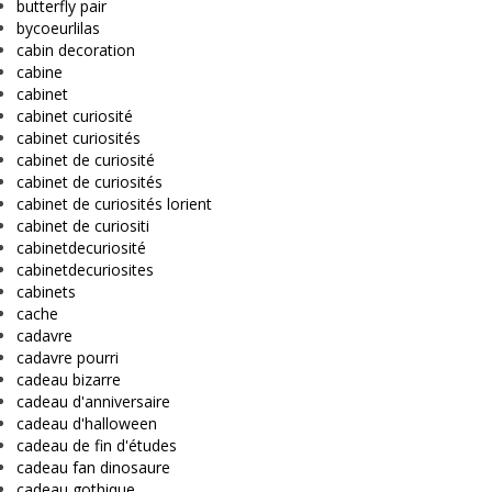
butterfly pair
bycoeurlilas
cabin decoration
cabine
cabinet
cabinet curiosité
cabinet curiosités
cabinet de curiosité
cabinet de curiosités
cabinet de curiosités lorient
cabinet de curiositi
cabinetdecuriosité
cabinetdecuriosites
cabinets
cache
cadavre
cadavre pourri
cadeau bizarre
cadeau d'anniversaire
cadeau d'halloween
cadeau de fin d'études
cadeau fan dinosaure
cadeau gothique