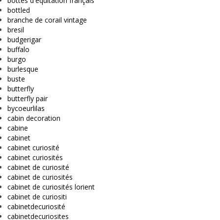
bottes d'équitation français
bottled
branche de corail vintage
bresil
budgerigar
buffalo
burgo
burlesque
buste
butterfly
butterfly pair
bycoeurlilas
cabin decoration
cabine
cabinet
cabinet curiosité
cabinet curiosités
cabinet de curiosité
cabinet de curiosités
cabinet de curiosités lorient
cabinet de curiositi
cabinetdecuriosité
cabinetdecuriosites