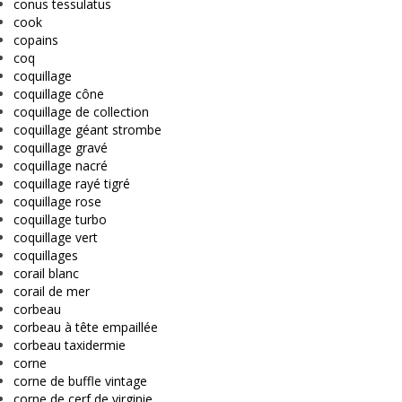
conus tessulatus
cook
copains
coq
coquillage
coquillage cône
coquillage de collection
coquillage géant strombe
coquillage gravé
coquillage nacré
coquillage rayé tigré
coquillage rose
coquillage turbo
coquillage vert
coquillages
corail blanc
corail de mer
corbeau
corbeau à tête empaillée
corbeau taxidermie
corne
corne de buffle vintage
corne de cerf de virginie