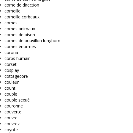
corne de direction
corneille
corneille corbeaux
cornes
cornes animaux
cornes de bison
cornes de bouvillon longhorn
cornes énormes
corona
corps humain
corset
cosplay
cottagecore
couleur
count
couple
couple sexué
couronne
couverte
couvre
couvrez
coyote