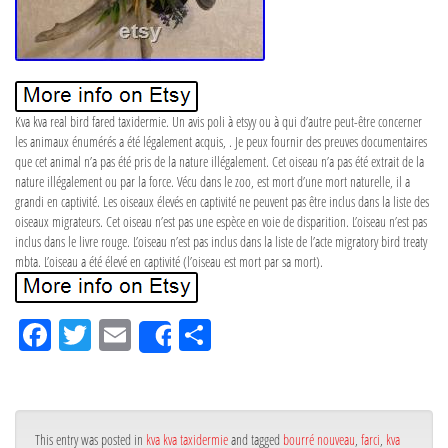
Kva kva real bird fared taxidermie. Un avis poli à etsyy ou à qui d’autre peut-être concerner
les animaux énumérés a été légalement acquis, . Je peux fournir des preuves documentaires
que cet animal n’a pas été pris de la nature illégalement. Cet oiseau n’a pas été extrait de la
nature illégalement ou par la force. Vécu dans le zoo, est mort d’une mort naturelle, il a
grandi en captivité. Les oiseaux élevés en captivité ne peuvent pas être inclus dans la liste des
oiseaux migrateurs. Cet oiseau n’est pas une espèce en voie de disparition. L’oiseau n’est pas
inclus dans le livre rouge. L’oiseau n’est pas inclus dans la liste de l’acte migratory bird treaty
mbta. L’oiseau a été élevé en captivité (l’oiseau est mort par sa mort).
Fa
Tw
Em
Pa
Share
ce
itt
ail
rta
bo
er
ge
ok
r
This entry was posted in
kva kva taxidermie
and tagged
bourré nouveau
,
farci
,
kva