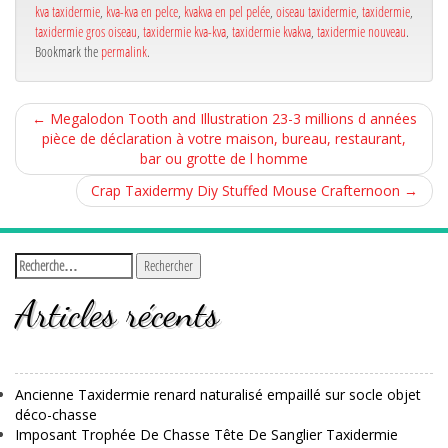
kva taxidermie
,
kva-kva en pelce
,
kvakva en pel pelée
,
oiseau taxidermie
,
taxidermie
,
taxidermie gros oiseau
,
taxidermie kva-kva
,
taxidermie kvakva
,
taxidermie nouveau
.
Bookmark the
permalink
.
←
Megalodon Tooth and Illustration 23-3 millions d années
pièce de déclaration à votre maison, bureau, restaurant,
bar ou grotte de l homme
Crap Taxidermy Diy Stuffed Mouse Crafternoon
→
Articles récents
Ancienne Taxidermie renard naturalisé empaillé sur socle objet
déco-chasse
Imposant Trophée De Chasse Tête De Sanglier Taxidermie