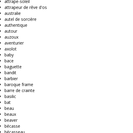
attrape-soleil
attrapeur de rêve d'os
australie
autel de sorcière
authentique
autour
auzoux
aventurier
axolot
baby
bace
baguette
bandit
barbier
baroque frame
barre de crainte
basilic
bat
beau
beaux
beaver
bécasse
bécasseau