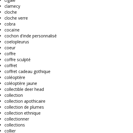
cigale
clamecy
cloche
cloche verre
cobra
cocaïne
cochon d'inde personnalisé
coelopleurus
coeur
coffre
coffre sculpté
coffret
coffret cadeau gothique
coléoptère
coléoptère jaune
collectible deer head
collection
collection apothicaire
collection de plumes
collection ethnique
collectionner
collections
collier