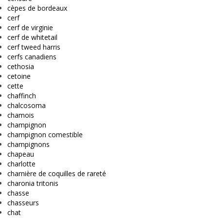
cèpes de bordeaux
cerf
cerf de virginie
cerf de whitetail
cerf tweed harris
cerfs canadiens
cethosia
cetoine
cette
chaffinch
chalcosoma
chamois
champignon
champignon comestible
champignons
chapeau
charlotte
charnière de coquilles de rareté
charonia tritonis
chasse
chasseurs
chat