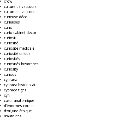
crow
culture de vautours
culture du vautour
curieuse déco
curieuses
curio
curio cabinet decor
curiosit
curiosité
curiosité médicale
curiosité unique
curiosités
curiosités bizarreries
curiosity
curious
cypraea
cypraea bistrinotata
cypraea tigris
cyril
cœur anatomique
d'énormes cornes
d'origine éthique
d'autruche