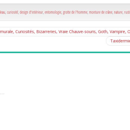
e
deau
,
curiosité
,
design d'intérieur
,
entomologie
,
grotte de l'homme
,
monture de crâne
,
nature
,
rust
rale, Curiosités, Bizarreries, Vraie Chauve-souris, Goth, Vampire, O
Taxidermie