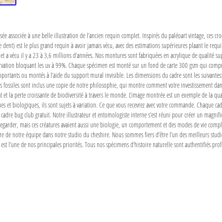
e associée à une belle illustration de l’ancien requin complet. Inspirés du paléoart vintage, ces croqu
 dent) est le plus grand requin à avoir jamais vécu, avec des estimations supérieures plaant le req
et a vécu il y a 23 à 3,6 millions d’années. Nos montures sont fabriquées en acrylique de qualité s
ervation bloquant les uv à 99%. Chaque spécimen est monté sur un fond de carte 300 gsm qui compre
oportants ou montés à l’aide du support mural invisible. Les dimensions du cadre sont les suivant
s fossiles sont inclus une copie de notre philosophie, qui montre comment votre investissement da
t et la perte croissante de biodiversité à travers le monde. L’image montrée est un exemple de la qua
t biologiques, ils sont sujets à variation. Ce que vous recevrez avec votre commande. Chaque cadre e
n cadre bug club gratuit. Notre illustrateur et entomologiste interne s’est réuni pour créer un magni
garder, mais ces créatures avaient aussi une biologie, un comportement et des modes de vie complexe
 de notre équipe dans notre studio du cheshire. Nous sommes fiers d’être l’un des meilleurs studi
 l’une de nos principales priorités. Tous nos spécimens d’histoire naturelle sont authentifiés profes
a
e
a