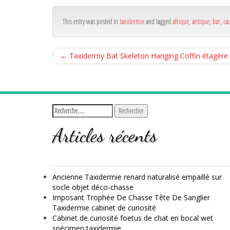
bo
er
g
ok
r
This entry was posted in
taxidermie
and tagged
afrique
,
antique
,
bar
,
ca
←
Taxidermy Bat Skeleton Hanging Coffin étagère mu
Articles récents
Ancienne Taxidermie renard naturalisé empaillé sur
socle objet déco-chasse
Imposant Trophée De Chasse Tête De Sanglier
Taxidermie cabinet de curiosité
Cabinet de curiosité foetus de chat en bocal wet
spécimen taxidermie