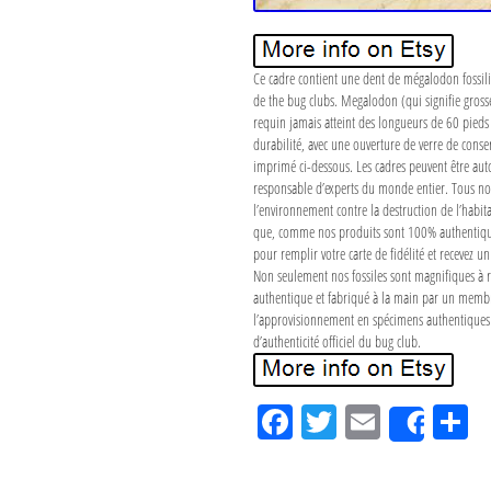
Ce cadre contient une dent de mégalodon fossilisé
de the bug clubs. Megalodon (qui signifie grosse
requin jamais atteint des longueurs de 60 pieds 
durabilité, avec une ouverture de verre de cons
imprimé ci-dessous. Les cadres peuvent être aut
responsable d’experts du monde entier. Tous no
l’environnement contre la destruction de l’habita
que, comme nos produits sont 100% authentiques e
pour remplir votre carte de fidélité et recevez u
Non seulement nos fossiles sont magnifiques à re
authentique et fabriqué à la main par un membre
l’approvisionnement en spécimens authentiques est
d’authenticité officiel du bug club.
Fa
Tw
Em
P
Shar
ce
itt
ail
rt