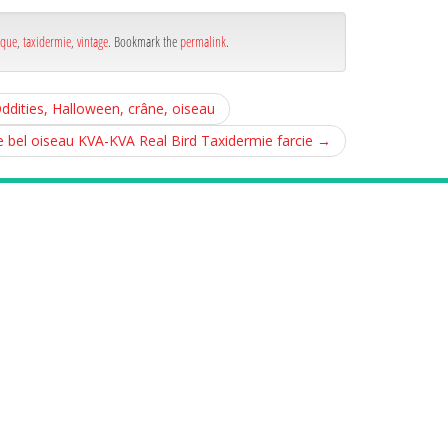
ique
,
taxidermie
,
vintage
. Bookmark the
permalink
.
ddities, Halloween, crâne, oiseau
 bel oiseau KVA-KVA Real Bird Taxidermie farcie
→