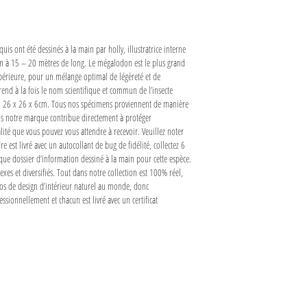
is ont été dessinés à la main par holly, illustratrice interne
uin à 15 – 20 mètres de long. Le mégalodon est le plus grand
upérieure, pour un mélange optimal de légèreté et de
nd à la fois le nom scientifique et commun de l’insecte
es: 26 x 26 x 6cm. Tous nos spécimens proviennent de manière
ns notre marque contribue directement à protéger
lité que vous pouvez vous attendre à recevoir. Veuillez noter
st livré avec un autocollant de bug de fidélité, collectez 6
fique dossier d’information dessiné à la main pour cette espèce.
s et diversifiés. Tout dans notre collection est 100% réel,
os de design d’intérieur naturel au monde, donc
sionnellement et chacun est livré avec un certificat