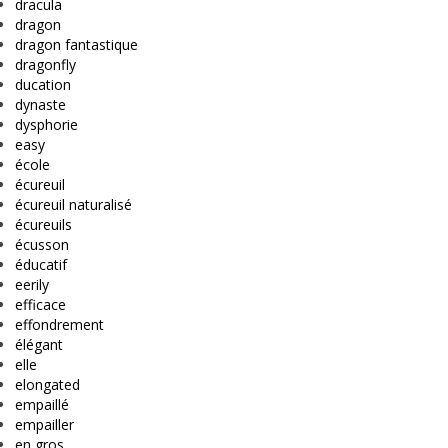
dracula
dragon
dragon fantastique
dragonfly
ducation
dynaste
dysphorie
easy
école
écureuil
écureuil naturalisé
écureuils
écusson
éducatif
eerily
efficace
effondrement
élégant
elle
elongated
empaillé
empailler
en gros