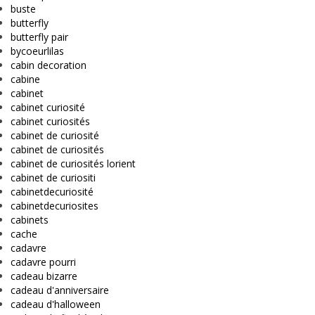
buste
butterfly
butterfly pair
bycoeurlilas
cabin decoration
cabine
cabinet
cabinet curiosité
cabinet curiosités
cabinet de curiosité
cabinet de curiosités
cabinet de curiosités lorient
cabinet de curiositi
cabinetdecuriosité
cabinetdecuriosites
cabinets
cache
cadavre
cadavre pourri
cadeau bizarre
cadeau d'anniversaire
cadeau d'halloween