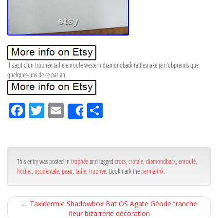
Il s’agit d’un trophée taille enroulé western diamondback rattlesnake je n’obprends que
quelques-uns de ce par an.
Fa
Tw
Em
Pa
Share
ce
itt
ail
rta
bo
er
ge
ok
r
This entry was posted in
trophée
and tagged
crocs
,
crotale
,
diamondback
,
enroulé
,
hochet
,
occidentale
,
peau
,
taille
,
trophée
. Bookmark the
permalink
.
←
Taxidermie Shadowbox Bat OS Agate Géode tranche
fleur bizarrerie décoration