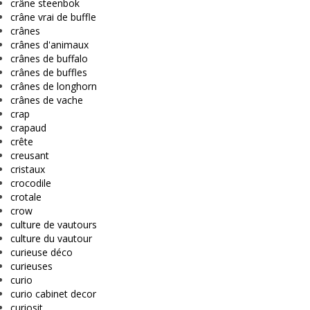
crâne steenbok
crâne vrai de buffle
crânes
crânes d'animaux
crânes de buffalo
crânes de buffles
crânes de longhorn
crânes de vache
crap
crapaud
crête
creusant
cristaux
crocodile
crotale
crow
culture de vautours
culture du vautour
curieuse déco
curieuses
curio
curio cabinet decor
curiosit