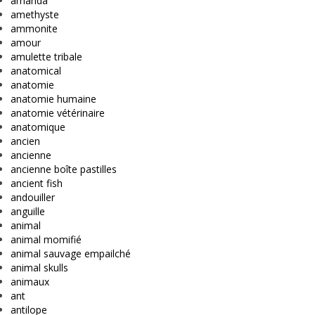
amanda
amethyste
ammonite
amour
amulette tribale
anatomical
anatomie
anatomie humaine
anatomie vétérinaire
anatomique
ancien
ancienne
ancienne boîte pastilles
ancient fish
andouiller
anguille
animal
animal momifié
animal sauvage empailché
animal skulls
animaux
ant
antilope