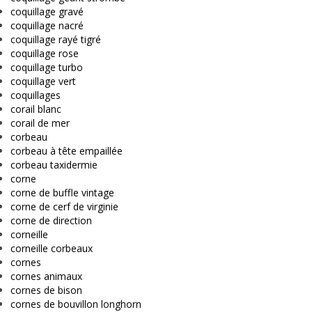
coquillage gravé
coquillage nacré
coquillage rayé tigré
coquillage rose
coquillage turbo
coquillage vert
coquillages
corail blanc
corail de mer
corbeau
corbeau à tête empaillée
corbeau taxidermie
corne
corne de buffle vintage
corne de cerf de virginie
corne de direction
corneille
corneille corbeaux
cornes
cornes animaux
cornes de bison
cornes de bouvillon longhorn