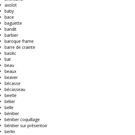
axolot
baby
bace
baguette
bandit
barbier
baroque frame
barre de crainte
basilic
bat
beau
beaux
beaver
bécasse
bécasseau
beetle
bélier
belle
bénitier
bénitier coquillage
bénitier sur présentoir
berlin