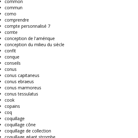
common
commun
como
comprendre
compte personnalisé 7
comte
conception de l'amérique
conception du milieu du siècle
confit
conque
conseils
conus
conus capitaneus
conus ebraeus
conus marmoreus
conus tessulatus
cook
copains
coq
coquillage
coquillage cône
coquillage de collection
coquillage géant strombe