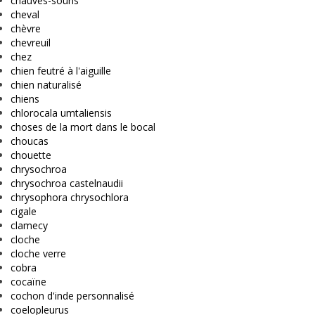
chauves-souris
cheval
chèvre
chevreuil
chez
chien feutré à l'aiguille
chien naturalisé
chiens
chlorocala umtaliensis
choses de la mort dans le bocal
choucas
chouette
chrysochroa
chrysochroa castelnaudii
chrysophora chrysochlora
cigale
clamecy
cloche
cloche verre
cobra
cocaïne
cochon d'inde personnalisé
coelopleurus